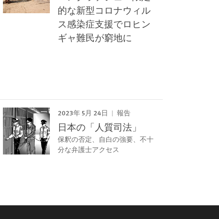
的な新型コロナウィル
ス感染症支援でロヒン
ギャ難民が窮地に
2023年 5月 24日
報告
日本の「人質司法」
保釈の否定、自白の強要、不十
分な弁護士アクセス