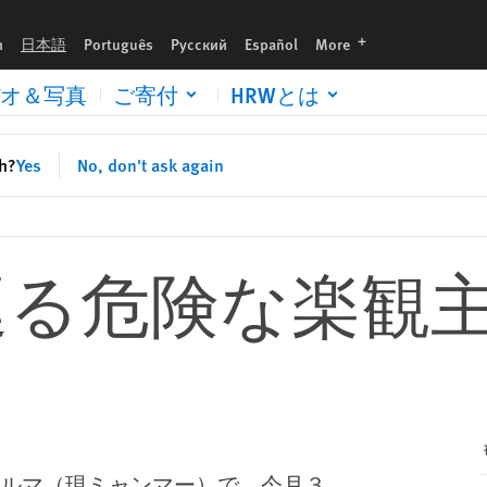
languages
h
日本語
Português
Русский
Español
More
オ＆写真
ご寄付
HRWとは
sh?
Yes
No, don't ask again
巡る危険な楽観
ルマ（現ミャンマー）で、今月３