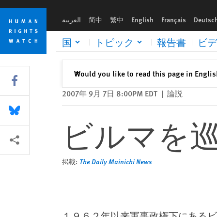
Skip
Skip
ビルマを巡る危険な楽観主義
to
to
العربية
简中
繁中
English
Français
Deutsc
cookie
main
privacy
content
国
トピック
報告書
ビデ
notice
閉じる
Would you like to read this page in Engli
✕
Share this via Facebook
2007年 9月 7日 8:00PM EDT
|
論説
Share this via Bluesky
ビルマを
More sharing options
掲載:
The Daily Mainichi News
１９６２年以来軍事政権下にあるビ