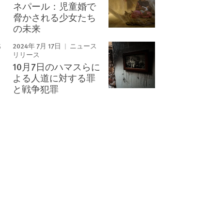
ネパール：児童婚で
脅かされる少女たち
の未来
2024年 7月 17日
ニュース
リリース
10月7日のハマスらに
よる人道に対する罪
と戦争犯罪