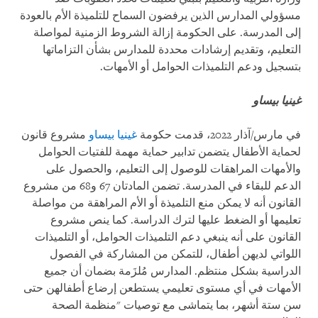
مسؤولي المدارس الذين يرفضون السماح للتلميذة الأم بالعودة
إلى المدرسة. على الحكومة إزالة الشروط الزمنية لمواصلة
التعليم، وتقديم إرشادات محددة للمدارس بشأن التزاماتها
بتسجيل ودعم التلميذات الحوامل أو الأمهات.
غينيا بيساو
في مارس/آذار 2022، قدمت حكومة
غينيا بيساو
مشروع قانون
لحماية الأطفال يتضمن تدابير حماية مهمة للفتيات الحوامل
والأمهات المراهقات للوصول إلى التعليم، والحصول على
الدعم للبقاء في المدرسة. تضمن المادتان 67 و68 من مشروع
القانون أنه لا يمكن منع التلميذة أو الأم المراهقة من مواصلة
تعليمها أو الضغط عليها لترك الدراسة. كما ينص مشروع
القانون على أنه ينبغي دعم التلميذات الحوامل، أو التلميذات
اللواتي لديهن أطفال، للتمكن من المشاركة في الفصول
الدراسية بشكل منتظم. المدارس مُلزَمة بضمان أن جميع
الأمهات في أي مستوى تعليمي يستطعن إرضاع أطفالهن حتى
سن ستة أشهر، بما يتماشى مع توصيات "منظمة الصحة