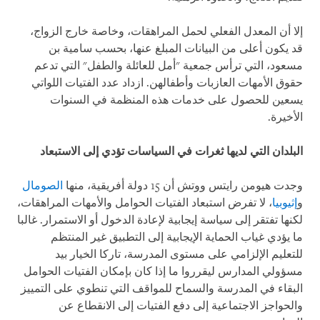
إلا أن المعدل الفعلي لحمل المراهقات، وخاصة خارج الزواج،
قد يكون أعلى من البيانات المبلغ عنها، بحسب سامية بن
مسعود، التي ترأس جمعية "أمل للعائلة والطفل" التي تدعم
حقوق الأمهات العازبات وأطفالهن. ازداد عدد الفتيات اللواتي
يسعين للحصول على خدمات هذه المنظمة في السنوات
الأخيرة.
البلدان التي لديها ثغرات في السياسات تؤدي إلى الاستبعاد
وجدت هيومن رايتس ووتش أن 15 دولة أفريقية، منها
الصومال
و
إثيوبيا
، لا تفرض استبعاد الفتيات الحوامل والأمهات المراهقات،
لكنها تفتقر إلى سياسة إيجابية لإعادة الدخول أو الاستمرار. غالبا
ما يؤدي غياب الحماية الإيجابية إلى التطبيق غير المنتظم
للتعليم الإلزامي على مستوى المدرسة، تاركا الخيار بيد
مسؤولي المدارس ليقرروا ما إذا كان بإمكان الفتيات الحوامل
البقاء في المدرسة والسماح للمواقف التي تنطوي على التمييز
والحواجز الاجتماعية إلى دفع الفتيات إلى الانقطاع عن