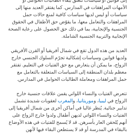
إلى قوانين أو سياسات تتعلق ببقاء الطالبات الحوامل أو
الأمهات المراهقات في المدارس. كما يفتقر العديد منها إلى
سياسات أو ليس لديها سياسات كافية لمنع حالات حمل
المراهقات والتعامل معها، ما يقوّض حق الأطفال في الحقوق
الجنسية والإنجابية، بما في ذلك حق الحصول على رعاية الصحة
الإنجابية والتربية الجنسية الشاملة.
العديد من هذه الدول تقع في شمال أفريقيا أو القرن الأفريقي
ولديها قوانين وسياسات إشكالية تجرّم السلوك الجنسي خارج
الزواج، ما يمكن أن يتعارض مع حق الفتيات في التعليم. تفتقر
معظم بلدان المنطقة إلى السياسات المتعلقة بالتعامل مع
حمل المراهقات ومعاملة الطالبات الحوامل في المدارس.
تتعرض الفتيات والنساء اللواتي يقمن علاقات جنسية خارج
الزواج في
ليبيا
، و
موريتانيا
، و
المغرب
لعقوبات شديدة تشمل
تدابير جنائية. يُنظر غالبا في أماكن أخرى من شمال أفريقيا إلى
الفتيات والنساء اللواتي لديهن أطفال ولدوا خارج الزواج على
أنهم يُلحقن العار بأسرهن. قد لا يُسمح للفتيات في هذه الأوضاع
بالبقاء في المدرسة أو قد لا يستطعن البقاء فيها لأنهن