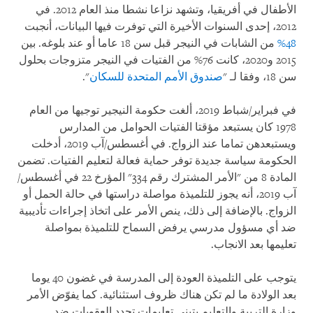
الأطفال في أفريقيا، وتشهد نزاعا نشطا منذ العام 2012. في
2012، إحدى السنوات الأخيرة التي توفرت فيها البيانات، أنجبت
48%
من الشابات في النيجر قبل سن 18 عاما أو عند بلوغه. بين
2015 و2020، كانت 76% من الفتيات في النيجر متزوجات بحلول
سن 18، وفقا لـ "
صندوق الأمم المتحدة للسكان
".
في فبراير/شباط 2019، ألغت حكومة النيجير توجيها من العام
1978 كان يستبعد مؤقتا الفتيات الحوامل من المدارس
ويستبعدهن تماما عند الزواج. في أغسطس/آب 2019، أدخلت
الحكومة سياسة جديدة توفر حماية فعالة لتعليم الفتيات. تضمن
المادة 8 من "الأمر المشترك رقم 334" المؤرخ 22 في أغسطس/
آب 2019، أنه يجوز للتلميذة مواصلة دراستها في حالة الحمل أو
الزواج. بالإضافة إلى ذلك، ينص الأمر على اتخاذ إجراءات تأديبية
ضد أي مسؤول مدرسي يرفض السماح للتلميذة بمواصلة
تعليمها بعد الانجاب.
يتوجب على التلميذة العودة إلى المدرسة في غضون 40 يوما
بعد الولادة ما لم تكن هناك ظروف استثنائية. كما يفوّض الأمر
وزارة التربية والتعليم بتبني تعليمات تحدد العقوبات ضد