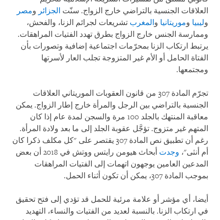
العلاقات الجنسية بالتراضي خارج الزواج. سنّت
الجزائر
و
مصر
و
ليبيا
و
موريتانيا
و
المغرب
تشريعات لجرائم الزنا، والفحش،
وممارسة الجنس خارج الزواج بطرق تهدد الفتيات المراهقات.
يرتبط ارتكاب الزنا بمحرّمات اجتماعية إضافية وتصورات بأن
الفتاة الحامل أو الأم غير المتزوجة تجلب العار لأسرتها
ومجتمعها.
تجرّم المادة 307 من قانون العقوبات الموريتاني العلاقات
الجنسية بالتراضي بين الرجل والمرأة خارج إطار الزواج. يمكن
معاقبة المنتهك بالجلد 100 مرة والسجن لمدة عام إذا كان
المتهم غير متزوج. تؤجَّل عقوبة الجلد إلى ما بعد ولادة المرأة.
رغم أن تطبيق نص المادة 307 يقتصر على "كل مكلف ذكرا كان
أم أنثى"،
وجدت
أبحاث هيومن رايتس ووتش في 2018 أن بعض
المدعين العامين يوجهون اتهمات إلى الفتيات المراهقات
بموجب المادة 307، يمكن أن تكون أثناء الحمل.
أيضا، أي مؤشر أو علامة مرئية للحمل قد تؤدي إلى فتح تحقيق
في ارتكاب الزنا. بالنسبة لعديد من الفتيات والنساء، التهديد