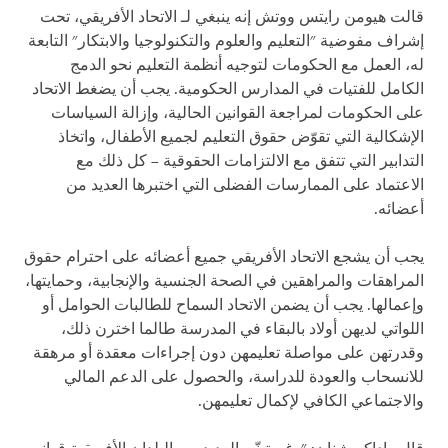
قالت هيومن رايتس ووتش إنه ينبغي لـ الاتحاد الأفريقي، تحت
إشراف مفوضية "التعليم والعلوم والتكنولوجيا والابتكار" التابعة
له، العمل مع الحكومات لتوجيه أنظمة التعليم نحو الدمج
الكامل للفتيات في المدارس الحكومية. يجب أن يضغط الاتحاد
على الحكومات لمراجعة القوانين الحالية، وإزالة السياسات
الإشكالية التي تقوّض حقوق التعليم لجميع الأطفال، واتخاذ
التدابير التي تتفق مع الالتزامات الحقوقية – كل ذلك مع
الاعتماد على الممارسات الفضلى التي اختبرها العديد من
أعضائه.
يجب أن يشجع الاتحاد الأفريقي جميع أعضائه على احترام حقوق
المراهقات والمراهقين في الصحة الجنسية والإنجابية، وحمايتها،
وإعمالها. يجب أن يضمن الاتحاد السماح للطالبات الحوامل أو
اللواتي لديهن أولاد بالبقاء في المدرسة طالما اخترن ذلك،
وقدرتهن على مواصلة تعليمهن دون إجراءات معقدة أو مرهقة
للانسحاب والعودة للدراسة، والحصول على الدعم المالي
والاجتماعي الكافي لإكمال تعليمهن.