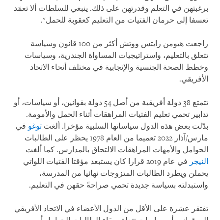
برغبتهن في التعلم وقدرتهن على ذلك. ينبغي للسلطات ألا تعمَد
تعسفا إلى حرمان الفتيات من التعليم كعقوبة للحمل".
راجعت هيومن رايتس ووتش أكثر من 100 قانون وسياسة
تتعلق بالتعليم، واستراتيجيات المساواة الجندرية، وسياسات
وخطط الصحة الجنسية والإنجابية في مختلف أنحاء الاتحاد
الأفريقي.
تتمتع 38 دولة أفريقية من أصل 54 دولة بقوانين، أو سياسات، أو
تدابير تحمي تعليم الفتيات المراهقات أثناء الحمل والأمومة.
بدّلت بعض هذه الدول سياساتها السلبية مؤخرا. ألغت
توغو
في
مارس/آذار 2022 تعميما من العام 1978 يحظر على الطالبات
الحوامل والأمهات المراهقات الالتحاق بالمدارس. كما ألغت
النيجر
في عام 2019 قرارا كان يستبعد مؤقتا الفتيات اللواتي
يحملن ويطرد الطالبات المتزوجات نهائيا من المدرسة،
واستبدلته بسياسة جديدة تحمي صراحةً حقهن في التعليم.
تفتقر عشرة على الأقل من الدول الأعضاء في الاتحاد الأفريقي