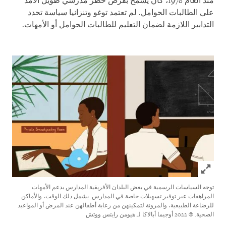
منذ العام 1978، كان يسمح بفرض حظر مدرسي طويل الأمد
على الطالبات الحوامل. لم تعتمد توغو وتنزانيا سياسة تحدد
التدابير اللازمة لضمان التعليم للطالبات الحوامل أو الأمهات.
Click to expand Image
توجه السياسات الرسمية في بعض البلدان الأفريقية المدارس بدعم الأمهات
المراهقات عبر توفير تسهيلات خاصة في المدارس. يشمل ذلك الوقت، والأماكن
للرضاعة الطبيعية، والمرونة لتمكينهن من رعاية أطفالهن عند المرض أو المواعيد
الصحية.
© 2022 أوجيما أبالاكا لـ هيومن رايتس ووتش