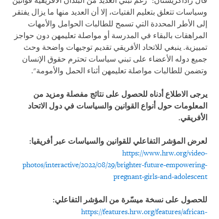
قال راداكريشنان: "رغم تبنّي العديد من البلدان الأفريقية قوانين
وسياسات تتعلق بتعليم الفتيات، إلا أن العديد منها ما يزال يفتقر
إلى الأطر المحددة التي تسمح للطالبات الحوامل والأمهات
المراهقات بالبقاء في المدرسة أو مواصلة تعليمهن دون حواجز
تمييزية. ينبغي للاتحاد الأفريقي تقديم توجيهات واضحة وحث
جميع دوله الأعضاء على تبني سياسات تحترم حقوق الإنسان
وتضمن للطالبات مواصلة تعليمهن أثناء الحمل والأمومة".
يرجى الاطلاع أدناه للحصول على نتائج مفصلة ومزيد من
المعلومات حول أنواع القوانين والسياسات في دول الاتحاد
الأفريقي.
لعرض المؤشر التفاعلي للقوانين والسياسات عبر أفريقيا:
https://www.hrw.org/video-
photos/interactive/2022/08/29/brighter-future-empowering-
pregnant-girls-and-adolescent
للحصول على نسخة ميسّرة من المؤشر التفاعلي:
https://features.hrw.org/features/african-