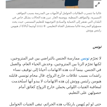
Click to expand Image
غالبا ما تتسرب الطالبات الحوامل أو الأمهات من المدرسة بسبب المواقف
التمييزية، والمواقف النمطية، ووصمة العار. تبرز هذه الحالات بشكل خاص في
البلدان التي تفتقر إلى الحماية والمبادئ التوجيهية للتعليم المستمر، حيث يحدد
مسؤولو المدرسة غالبا مستقبل الفتاة التعليمي.
© 2022 أوجيما أبالاكا لـ هيومن
رايتس ووتش
تونس
لا تجرّم
تونس
ممارسة الجنس بالتراضي بين غير المتزوجين،
لكنها تجرّم الزنا بين المتزوجين، وخدش الحياء العام، والعمل
في الجنس. بينما أدت هذه الاتهامات أحيانا إلى توقيف نساء
راشدات بسبب علاقات خارج الزواج، قال محام تونسي قابلته
هيومن رايتس ووتش إن هذه الاتهامات لا يبدو أنها استُخدمت
لمعاقبة الفتيات اللواتي يحملن خارج الزواج كعائق أمام
حصولهن على التعليم.
حتى لو لم يُتهمن بارتكاب هذه الجرائم، تبقى الفتيات الحوامل