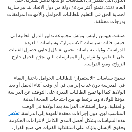
الدول التي تفتقر إلى السياسات أو لديها تدابير تمييزية. حتى
العام 2022، تتمتع أكثر من 38 دولة من دول الاتحاد بتدابير سارية
لحماية الحق في التعليم للطالبات الحوامل والأمهات المراهقات
بدرجات مختلفة.
صنفت هيومن رايتس ووتش مجموعة تدابير الدول الحالية إلى
خمس فئات: سياسات "الاستمرار"، وسياسات "العودة
للدراسة"، وغياب سياسات تحمي بشكل إيجابي حصول الفتيات
على التعليم، والقوانين أو الممارسات التي تجرّم الحمل خارج
الزواج، ومنع الدراسة.
تسمح سياسات "الاستمرار" للطالبات الحوامل باختيار البقاء
في المدرسة دون غياب إلزامي في أي وقت أثناء الحمل أو بعد
الولادة. كما أنها تمنح الطالبات القدرة على التوقف عن الدراسة
مؤقتا للولادة وما يرتبط بها من احتياجات الصحة البدنية
والعقلية، وخيار استئناف الدراسة بعد الولادة في الوقت
المناسب لهن، دون إجراءات معقدة للعودة إلى الدراسة.
تعكس
هذه السياسات بشكل أفضل المدى الكامل لالتزامات الحكومة
بحقوق الإنسان وتؤكد على استقلالية الفتيات في صنع القرار.