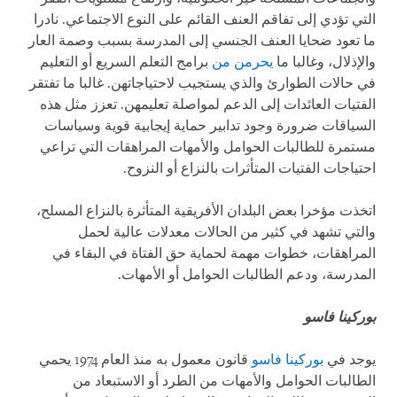
التي تؤدي إلى تفاقم العنف القائم على النوع الاجتماعي. نادرا
ما تعود ضحايا العنف الجنسي إلى المدرسة بسبب وصمة العار
والإذلال، وغالبا ما
يحرمن من
برامج التعلم السريع أو التعليم
في حالات الطوارئ والذي يستجيب لاحتياجاتهن. غالبا ما تفتقر
الفتيات العائدات إلى الدعم لمواصلة تعليمهن. تعزز مثل هذه
السياقات ضرورة وجود تدابير حماية إيجابية قوية وسياسات
مستمرة للطالبات الحوامل والأمهات المراهقات التي تراعي
احتياجات الفتيات المتأثرات بالنزاع أو النزوح.
اتخذت مؤخرا بعض البلدان الأفريقية المتأثرة بالنزاع المسلح،
والتي تشهد في كثير من الحالات معدلات عالية لحمل
المراهقات، خطوات مهمة لحماية حق الفتاة في البقاء في
المدرسة، ودعم الطالبات الحوامل أو الأمهات.
بوركينا فاسو
يوجد في
بوركينا فاسو
قانون معمول به منذ العام 1974 يحمي
الطالبات الحوامل والأمهات من الطرد أو الاستبعاد من