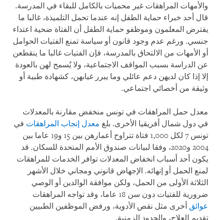
والأمهات المراهقات غير محميات بالكامل للبقاء في المدرسة.
قال أحد خبراء حماية الطفل إنه عندما تحمل التلميذة، غالبا ما
يفترض المعلمون وموظفو حماية الطفل أن الفتاة ضحية اعتداء
جنسي. ورغم عدم وجود قانون أو سياسة تمنع الفتيات الحوامل
أو الأمهات من الالتحاق بالمدرسة، فإن الفتيات غالبا ما ينقطعن
عن الدراسة بسبب المواقف الاجتماعية، ولا يُسمح لهن بالعودة
إلا إذا كان لديهن دعم عائلي وما يبرر غيابهن، كشهادة طبية أو
وثيقة من أخصائي اجتماعي.
معدل حمل المراهقات في تونس منخفض مقارنة بالمعدلات
في دول شمال أفريقيا الأخرى. بلغ
معدل إنجاب المراهقات
في
تونس 7 لكل 1,000 فتاة تتراوح أعمارهن بين 15 و19 عاما بين
2004 و2020، وفقا لبيانات صندوق الأمم المتحدة للسكان. قد
يكون أحد أسباب انخفاض المعدلات توافر الخدمات للمراهقات
لمنع الحمل أو إنهائه. الإجهاض قانوني ومجاني خلال الأشهر
الثلاثة الأولى من الحمل، ولكن موافقة الوالدين أو الوصي
ضرورية للفتيات دون سن 18 عاما، وقد تواجه المراهقات
عوائق
أخرى مثل نقص الأدوية، ورفض الموظفين الطبيين
تقديم العلاج، والحدود الزمنية.