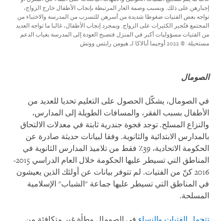
إجبارهن على ذلك. وبسبب وصمة العار المرتبطة بإنجاب الأطفال خارج الزواج،
تواجه بعض الفتيات ضغوطا شديدة من أسرهن للتسرب من المدرسة والاختباء من
المجتمع فتُجبر الكثيرات على الزواج. وبمجرد إنجاب الأطفال، غالبا ما تواجه العديد
من الفتيات مسؤوليات أكبر في المنزل فتصبح العودة إلى المدرسة بغياب الدعم
مستحيلة.
© 2022 أوجيما أبالاكا لـ هيومن رايتس ووتش
الصومال
في الصومال، يشكّل الحصول على التعليم تحديا للعديد من
الأطفال بسبب الفقر، والمسافات الطويلة إلى المدارس،
والنزاع المسلح. توجد فجوة جندرية ثابتة في معدلات الالتحاق
بالمدارس الابتدائية والثانوية. وفقا لبيانات حديثة صادرة عن
الحكومة الاتحادية، 39٪ فقط من تلاميذ المدارس الثانوية في
المناطق التي تسيطر عليها الحكومة خلال العام الدراسي 2015-
2016 كنّ من الفتيات. لم تتوفر بيانات عن أولئك الذين يعيشون
في المناطق التي تسيطر عليها جماعة "الشباب" الإسلامية
المسلحة.
تتحمل الفتيات والنساء
في الصومال وطأة غير متكافئة من