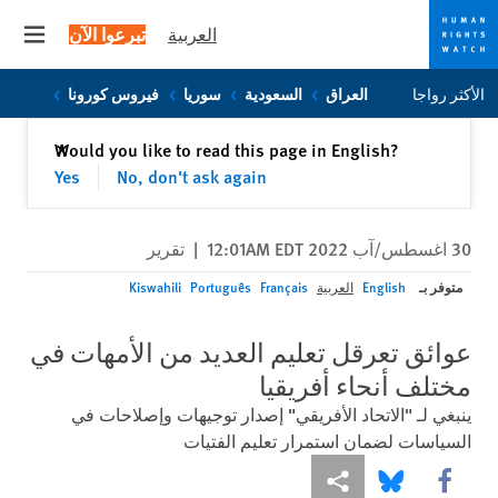
العربية
تبرعوا الآن
 menu
Skip
Skip
الأكثر رواجا
العراق
السعودية
سوريا
فيروس كورونا
to
to
cookie
main
إغلاق
Would you like to read this page in English?
✕
content
privacy
Yes
No, don't ask again
notice
30 اغسطس/آب 2022 12:01AM EDT
|
تقرير
متوفر بـ
English
العربية
Français
Português
Kiswahili
عوائق تعرقل تعليم العديد من الأمهات في
مختلف أنحاء أفريقيا
ينبغي لـ "الاتحاد الأفريقي" إصدار توجيهات وإصلاحات في
السياسات لضمان استمرار تعليم الفتيات
Share this via Facebook
Share this via مشاركة
Share this via Bluesky