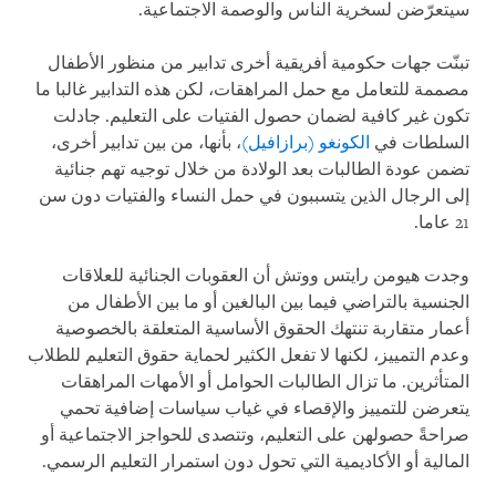
سيتعرّضن لسخرية الناس والوصمة الاجتماعية.
تبنّت جهات حكومية أفريقية أخرى تدابير من منظور الأطفال
مصممة للتعامل مع حمل المراهقات، لكن هذه التدابير غالبا ما
تكون غير كافية لضمان حصول الفتيات على التعليم. جادلت
السلطات في
الكونغو (برازافيل)
، بأنها، من بين تدابير أخرى،
تضمن عودة الطالبات بعد الولادة من خلال توجيه تهم جنائية
إلى الرجال الذين يتسببون في حمل النساء والفتيات دون سن
21 عاما.
وجدت هيومن رايتس ووتش أن العقوبات الجنائية للعلاقات
الجنسية بالتراضي فيما بين البالغين أو ما بين الأطفال من
أعمار متقاربة تنتهك الحقوق الأساسية المتعلقة بالخصوصية
وعدم التمييز، لكنها لا تفعل الكثير لحماية حقوق التعليم للطلاب
المتأثرين. ما تزال الطالبات الحوامل أو الأمهات المراهقات
يتعرضن للتمييز والإقصاء في غياب سياسات إضافية تحمي
صراحةً حصولهن على التعليم، وتتصدى للحواجز الاجتماعية أو
المالية أو الأكاديمية التي تحول دون استمرار التعليم الرسمي.