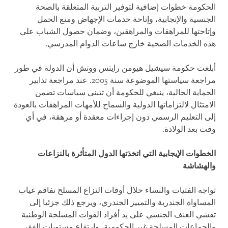
الحكومة خطوات إضافية لتوفير التربية المتعلقة بالصحة
الجنسية والإنجابية، وإتاحة خدمات الإجهاض ومنع الحمل
وإتاحتها للمراهقات والمراهقين، وضمان حصول الشباب على
هذه الخدمات الصحية خارج ساعات الدوام المدرسي.
أبلغت حكومة سيشيل هيومن رايتس ووتش أن الدولة في طور
مراجعة سياستها الموضوعة سنة 2005. عند مراجعة تدابير
الحماية الحالية، ينبغي للحكومة أن تتبنى سياسات تضمن
الامتثال لالتزاماتها الدولية والسماح للأمهات المراهقات بالعودة
إلى التعليم الرسمي دون إجراءات معقدة أو مرهقة، في أي
وقت بعد الولادة.
الخطوات الإيجابية التي اتخذتها الدول المتأثرة بالنزاعات
والهشاشة
تواجه الفتيات والنساء خلال أوقات النزاع المسلح تفاقم غياب
المساواة الجندرية والتمييز الجندري، ويرجع ذلك جزئيا إلى
تفشي العنف الجنسي على يد أفراد القوات المسلحة الوطنية
والجماعات المسلحة غير الحكومية، وارتفاع مستويات الفقر