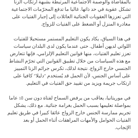
بالمقاضاة والوصمة الاجتماعية المرتبطة بشبهة ارتكاب الزنا
تشكل عقوبة في حد ذاتها. غالبا ما تدفع المحرّمات الاجتماعية
التي تعززها العقوبات الجنائية العائلات إلى إجبار الفتيات على
مغادرة المنزل أو الضغط على الفتيات للزواج.
في هذا السياق، يكاد يكون التعليم المستمر مستحيلا للفتيات
اللواتي لديهن أطفال. حتى عندما يكون لدى البلدان سياسات
تعزز تعليم الفتيات، منها قوانين التعليم الإلزامي، فإنها تتعارض
مع هذه السياسات من خلال تطبيق القوانين التي تجرّم النشاط
الجنسي خارج الزواج. نتيجة لذلك، تكرس جرائم الزنا التمييز
على أساس الجنس، لأن الحمل قد يُستخدم "دليلا" كافيا على
ارتكاب جريمة ويزيد من تقييد حق الفتيات في التعليم.
في موريتانيا، يعاقَب من يرفض السماح لفتاة دون سن 18 عاما
بمواصلة تعليمها بسبب الحمل بغرامة جنائية. مع ذلك، يشكل
تجريم ممارسة الجنس خارج الزواج عائقا كبيرا في طريق تعليم
الفتيات الحوامل والأمهات المراهقات أثناء الحمل أو بعد
الإنجاب.