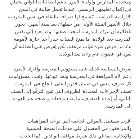
ومحددة للمدارس وأولياء الأمور لدعم الطالبات اللواتي يحملن
في إكمال تعليمهن الرسمي. عندما تحمل طالبة في السن
الإلزامية للدراسة، "يُسمح لها صراحة بالبقاء في نفس المدرسة
خلال الأشهر الستة الأولى من حملها". بعد ستة أشهر، "يجوز
للطالبة أن تترك المدرسة لتنجب طفلها" وقد تعود إلى نفس
المدرسة بعد الولادة، ما يمنح الفتيات خيار أخذ إجازة الأمومة
بدلا من فرض فترة غياب مرهقة. لكن يُفرض على الطالبة أن
تعود في غضون عام واحد بعد الولادة.
تفرض السياسة كذلك على مسؤولي المدرسة وأفراد الأسرة
دعم الأم المراهقة في المدرسة وبعد عودتها، وتحدد مسؤوليات
كل طرف معني في ضمان قدرتها على النجاح في المدرسة.
تصف الإجراءات المحددة الظروف التي تتيح الترفّع إلى الصف
التالي، أو إعادة الصفوف، ما يضع توقعات واضحة عند العودة
إلى المدرسة.
أقرت سيشيل بالعوائق الخاصة التي تواجه المراهقات
والمراهقين في الحصول على خدمات الصحة الجنسية
والإنجابية، بما في ذلك شرط موافقة الوالدين. كما اتخذت