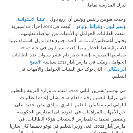
لترك المدرسة تماما.
وجدت هيومن رايتس ووتش أن أربع دول –
غينيا الاستوائية
،
و
سيراليون
، و
تنزانيا
، و
توغو
– اتّبعت في 2018 إجراءات تمييزية
منعت الطالبات الحوامل أو الأمهات من مواصلة تعليمهم.
بحلول أغسطس/آب 2022، ألغت جميع هذه الدول باستثناء غينيا
الاستوائية هذا الحظر بينما ألغت سيراليون في عام 2020
سياستها التمييزية بإلغاء حظر دام عشر سنوات ضد الطالبات
الحوامل، وتبنّت في مارس/آذار 2021 سياسة "
الدمج
الراديكالي
"، التي تؤكد حق الفتيات الحوامل والأمهات في
التعليم.
في نوفمبر/تشرين الثاني 2021، اعتمدت وزارة التربية والتعليم
في تنزانيا التعميم رقم 2 لعام 2021 بشأن إعادة الطالبات
اللواتي لم يستكملن التعليم الثانوي، والذي ينص تحديدا على
حق الأمهات المراهقات في العودة إلى المدارس الحكومية
ويتضمن تعليمات للمدارس لاستيعاب هؤلاء الطالبات. في
مارس/آذار 2022، ألغى وزير التعليم في توغو تعميما كان ساريا