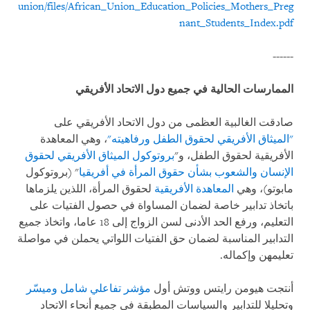
union/files/African_Union_Education_Policies_Mothers_Preg
nant_Students_Index.pdf
------
الممارسات الحالية في جميع دول الاتحاد الأفريقي
صادقت الغالبية العظمى من دول الاتحاد الأفريقي على
"الميثاق الأفريقي لحقوق الطفل ورفاهيته"
، وهي المعاهدة
الأفريقية لحقوق الطفل، و"
بروتوكول الميثاق الأفريقي لحقوق
الإنسان والشعوب بشأن حقوق المرأة في أفريقيا
" (بروتوكول
مابوتو)، وهي
المعاهدة الأفريقية
لحقوق المرأة، اللذين يلزماها
باتخاذ تدابير خاصة لضمان المساواة في حصول الفتيات على
التعليم، ورفع الحد الأدنى لسن الزواج إلى 18 عاما، واتخاذ جميع
التدابير المناسبة لضمان حق الفتيات اللواتي يحملن في مواصلة
تعليمهن وإكماله.
أنتجت هيومن رايتس ووتش أول
مؤشر تفاعلي شامل وميسّر
وتحليلا للتدابير والسياسات المطبقة في جميع أنحاء الاتحاد