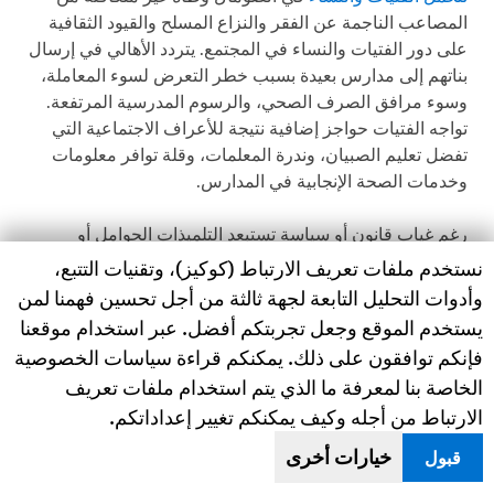
المصاعب الناجمة عن الفقر والنزاع المسلح والقيود الثقافية
على دور الفتيات والنساء في المجتمع. يتردد الأهالي في إرسال
بناتهم إلى مدارس بعيدة بسبب خطر التعرض لسوء المعاملة،
وسوء مرافق الصرف الصحي، والرسوم المدرسية المرتفعة.
تواجه الفتيات حواجز إضافية نتيجة للأعراف الاجتماعية التي
تفضل تعليم الصبيان، وندرة المعلمات، وقلة توافر معلومات
وخدمات الصحة الإنجابية في المدارس.
رغم غياب قانون أو سياسة تستبعد التلميذات الحوامل أو
الأمهات، فإن التكاليف الاجتماعية والضغوط الجماعية تدفع
Human Rights Watch cookie preferences
نستخدم ملفات تعريف الارتباط (كوكيز)، وتقنيات التتبع،
هؤلاء التلميذات إلى الانقطاع عن الدراسة. بمجرد أن يصبحن
وأدوات التحليل التابعة لجهة ثالثة من أجل تحسين فهمنا لمن
أمهات، غالبا ما تُلقى على عاتق الفتيات مسؤوليات أكبر في
يستخدم الموقع وجعل تجربتكم أفضل. عبر استخدام موقعنا
المنزل. فالفتيات، اللواتي يُعاملن مثل البالغات بمجرد إنجابهن
فإنكم توافقون على ذلك. يمكنكم قراءة سياسات الخصوصية
ويتوقع منهن القيام بالأعمال المنزلية، يحتجن إلى مساعدة من
الخاصة بنا لمعرفة ما الذي يتم استخدام ملفات تعريف
مجتمعاتهن لرعاية أطفالهن الجدد. قالت خبيرة في المساواة
الارتباط من أجله وكيف يمكنكم تغيير إعداداتكم.
الجندرية طلبت عدم ذكر اسمها:
خيارات أخرى
قبول
من شبه المستحيل أن تتمكن [الأمهات الفتيات] من العودة