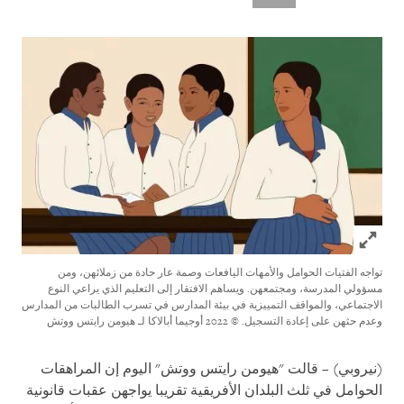
Click to expand Image
تواجه الفتيات الحوامل والأمهات اليافعات وصمة عار حادة من زملائهن، ومن
مسؤولي المدرسة، ومجتمعهن. ويساهم الافتقار إلى التعليم الذي يراعي النوع
الاجتماعي، والمواقف التمييزية في بيئة المدارس في تسرب الطالبات من المدارس
وعدم حثهن على إعادة التسجيل.
© 2022 أوجيما أبالاكا لـ هيومن رايتس ووتش
(نيروبي) – قالت "هيومن رايتس ووتش" اليوم إن المراهقات
الحوامل في ثلث البلدان الأفريقية تقريبا يواجهن عقبات قانونية