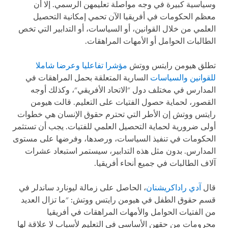
وسياسية كبيرة في وجه مواصلة تعليمهن الرسمي. إلا أن
معظم الحكومات في أفريقيا الآن تحمي إمكانية التحصيل
العلمي من خلال القوانين، أو السياسات، أو التدابير التي تخص
الطالبات الحوامل أو الأمهات المراهقات.
تطلق هيومن رايتس ووتش
مؤشرا تفاعليا وعرضا شاملا
للقوانين والسياسات
السارية المتعلقة بحمل المراهقات في
المدارس في مختلف دول "الاتحاد الأفريقي"، وكذلك أوجه
القصور، لحماية حصول الفتيات على التعليم. قالت هيومن
رايتس ووتش إن الأطر التي تحترم حقوق الإنسان هي خطوات
أولى ضرورية لحماية التحصيل العلمي للفتيات. يجب أن تستثمر
الحكومات في تنفيذ السياسات، ورصدها، وفرضها على مستوى
المدارس. بدون مثل هذه التدابير، سيستمر استبعاد عشرات
آلاف الطالبات في جميع أنحاء أفريقيا.
قال
آدي راداكريشنان
، الحاصل على زمالة ليونارد ساندلر في
قسم حقوق الطفل في هيومن رايتس ووتش: "ما تزال العديد
من الفتيات الحوامل والأمهات المراهقات في أفريقيا
محرومات من حقهن الأساسي في التعليم لأسباب لا علاقة لها