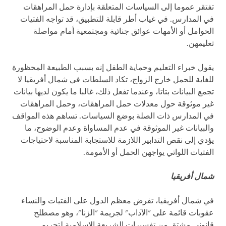
تفتقر عموما إلى السياسات المتعلقة بإدارة حمل المراهقات
في المدارس. في غياب أطر قابلة للتطبيق، قد تواجه الفتيات
الحوامل أو الأمهات عوائق جنائية ومجتمعية أمام مواصلة
تعليمهن.
يقول خبراء التعليم وحماية الطفل إنه بسبب الطبيعة المحظورة
للغاية للحمل خارج الزواج، تكاد السلطات في شمال أفريقيا لا
تجمع البيانات بتاتا، وعندما تفعل ذلك، غالبا ما يكون لديها بيانات
غير موثوقة حول معدلات حمل المراهقات، وحمل المراهقات
في المدارس ذات الصلة بوضع السياسات. تساهم هذه المواقف
والبيانات غير الموثوقة في عدم المساواة وعدم الوضوح، ما
يؤدي إلى نقص التدابير اللازمة للاستجابة المناسبة لاحتياجات
الفتيات اللواتي يواجهن الحمل أو الأمومة.
شمال أفريقيا
في شمال أفريقيا، تفرض معظم الدول على الفتيات والنساء
عقوبات قائمة على "الآداب" لجريمة "الزنا"، وهو مصطلح
قانوني مشتق من تفسيرات الشريعة الإسلامية لتحريم