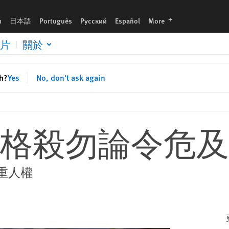
languages
h
日本語
Português
Русский
Español
More
片
關於
sh?
Yes
No, don't ask again
格殺勿論令危及
重人權