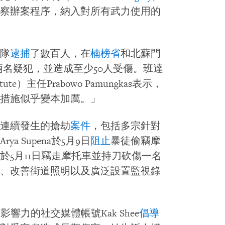
察辦案程序，納入對所有武力使用的
隊
逮捕
了數百人，在
楠榜省
和北蘇門
兩名疑犯，並造成至少50人受傷。班達
tute）主任Prabowo Pamungkas表示，
措施似乎變本加厲。」
連續發生的搶劫
案件
，包括多宗針對
 Supena於5月9日
阻止
暴徒偷竊摩
於5月11日竊走摩托車並持刀砍傷一名
、改善街道照明以及廣泛設置監視錄
富有影響力的社交媒體帳號Kak Shee
倡導