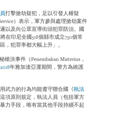
員
打擊搶劫疑犯，足以引發人權疑
on Service）表示，軍方參與處理搶劫案件
邏以及向公眾宣導街頭犯罪防治。國
將在印尼全國518個縣市成立750個常
區，犯罪率都大幅上升」。
槍決事件（Penembakan Misterius，
2018
年雅加達亞運期間，警方為維護
用武力的行為均能遵守聯合國《
執法
這項原則規定，執法人員（包括軍方
暴力手段，唯有當其他手段持續不起