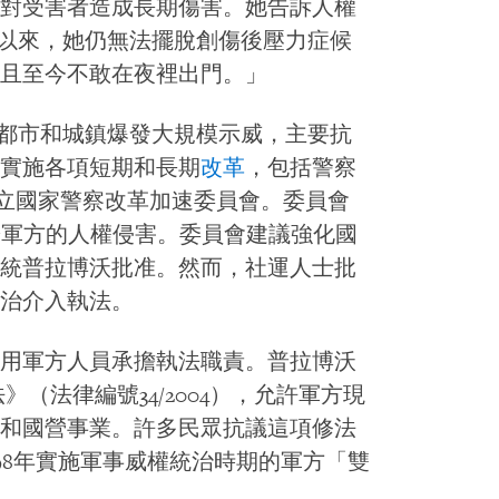
對受害者造成長期傷害。她告訴人權
劫以來，她仍無法擺脫創傷後壓力症候
且至今不敢在夜裡出門。」
個都市和城鎮爆發大規模示威，主要抗
實施各項短期和長期
改革
，包括警察
成立國家警察改革加速委員會。委員會
於軍方的人權侵害。委員會建議強化國
統普拉博沃批准。然而，社運人士批
治介入執法。
用軍方人員承擔執法職責。普拉博沃
》（法律編號34/2004），允許軍方現
和國營事業。許多民眾抗議這項修法
998年實施軍事威權統治時期的軍方「雙