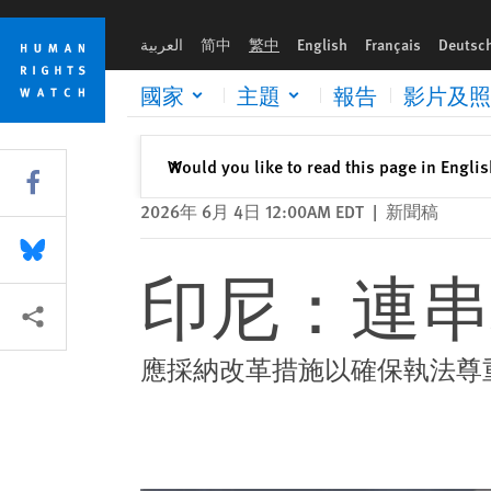
Skip
Skip
印尼：連串格殺勿論令危及生命
to
to
العربية
简中
繁中
English
Français
Deutsc
cookie
main
privacy
content
國家
主題
報告
影片及照
notice
關閉
Would you like to read this page in Engli
✕
Share this via Facebook
2026年 6月 4日 12:00AM EDT
|
新聞稿
Share this via Bluesky
印尼：連串
More sharing options
應採納改革措施以確保執法尊