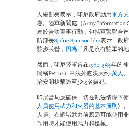
人權觀察表示，印尼政府動用
軍方人
慮。陸軍新聞處（Army Informati
屬於合法軍事行動，包括軍警聯合巡
防部長
Sjafrie Sjamsoeddin
表示，政府
駐步兵營，
因為
「凡是沒有駐軍的地
然而，印尼陸軍曾在
1982-1985
年的神秘
簡稱Petrus）中法外處決大約
1萬人
。
治安開槍擊斃至少15名嫌犯。
印尼當局應確保一切在執法情境下使
人員使用武力和火器的基本原則
》。
人員）在訴諸武力前應盡可能使用非
作用時才能使用武力和槍械。