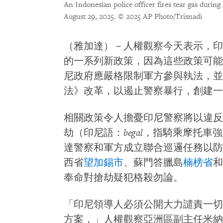
An Indonesian police officer fires tear gas during
August 29, 2025.
© 2025 AP Photo/Trisnadi
（雅加達）－人權觀察今天表示，印
的一系列新政策，因為這些政策可能
尼政府應嚴格限制軍方參與執法，並
法》改革，以遏止警察暴行，創建一
相關政策令人擔憂印尼警察將以違反
劫（印尼語：
begal
，指騎乘摩托車強
達警察和軍方成立聯合巡邏任務以防
西省
望加錫市
、蘇門答臘島
楠榜省
和
奉命對搶劫疑犯格殺勿論。
「印尼領導人必須公開大力譴責一切
方案，」人權觀察亞洲區副主任米納