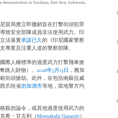
 a demonstration in Surabaya, East Java, Indonesia,
尼當局應立即撤銷旨在打擊街頭犯罪
導致安全部隊成員非法使用武力。印
立法落實
承諾已久
的《印尼國家警察
支專業且注重人道的警察部隊。
國際人權標準的過度武力打擊飛車搶
奪路人財物）。
2026年5月15日
，雅加
範街頭搶劫。此外，在包括南蘇拉威
西爪哇省
勿加泗市
等地，當地警方均
格殺勿論令，或其他過度使用武力的
克希・甘古利（
Meenakshi Ganguly
）