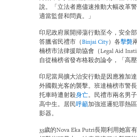
說。「立法者應儘速推動大幅改革警
適當監督和問責。」
印尼政府展開掃蕩行動至今，安全部
答臘省民禮市（
Binjai City
）各
擊斃
楠榜市法律援助協會（Legal Aid Insti
自從楠榜省發布格殺勿論令，「高壓
印尼當局擴大治安行動是因應雅加達
外國觀光客的襲擊。班達楠榜市警長Arya
托車時遭射殺
身亡
。民禮市兩名男子
高中生。居民
呼籲
加強巡邏犯罪熱區
影器。
33歲的Nova Eka Putri長期利用她