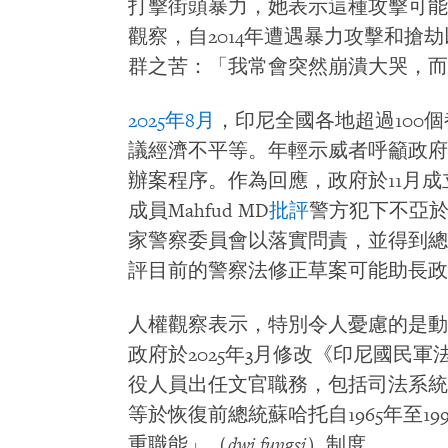
打擊街頭暴力，她表示這種攻擊可能
觀察，自2014年遭遇暴力攻擊和搶
群之苦：「我常會突然崩潰大哭，而
2025年8月
，印尼全國各地超過100
議經濟不平等。年輕示威者呼籲政府
辦案程序。作為回應，政府於11月
成員Mahfud MD
批評
警方犯下不亞
家警察委員會以落實問責，並得到總
評目前的警察法修正草案可能助長政
人權觀察表示，特別令人憂慮的是動
政府於2025年3月修改《印尼國民軍法
役人員出任文官職務，包括司法系統
等於恢復前總統蘇哈托自1965年至1
重職能」（
dwi fungsi
）制度。