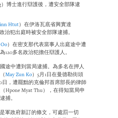
ung）博士進行辯護後，遭安全部隊逮
inn Htut
）在伊洛瓦底省興實達
一名政治犯出庭時被安全部隊逮捕。
 Oo
）在密支那代表當事人出庭途中遭
為120多名政治犯擔任辯護人。
國途中遭到當局逮捕。為多名在押人
（
May Zun Ko
）5月1日在曼德勒街頭
10日，遭罷黜的克倫邦首席部長的律師
Hpone Myat Thu），在得知當局申
逮捕。
這是軍政府新訂的條文，可處罰一切