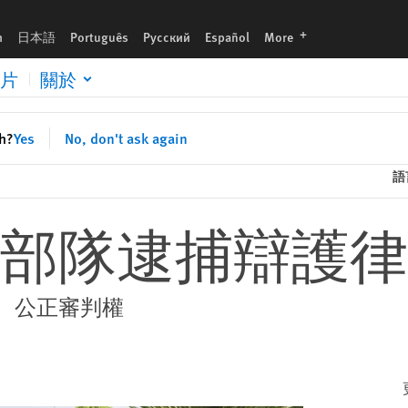
languages
h
日本語
Português
Русский
Español
More
片
關於
sh?
Yes
No, don't ask again
語
部隊逮捕辯護律
、公正審判權