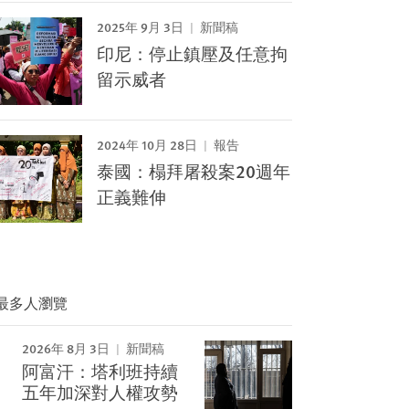
2025年 9月 3日
新聞稿
印尼：停止鎮壓及任意拘
留示威者
2024年 10月 28日
報告
泰國：榻拜屠殺案20週年
正義難伸
最多人瀏覽
2026年 8月 3日
新聞稿
阿富汗：塔利班持續
Image
五年加深對人權攻勢