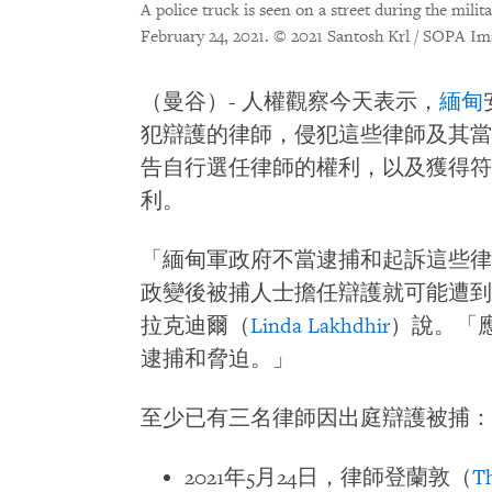
A police truck is seen on a street during the mi
February 24, 2021.
© 2021 Santosh Krl / SOPA Im
（曼谷）- 人權觀察今天表示，
緬甸
犯辯護的律師，侵犯這些律師及其當
告自行選任律師的權利，以及獲得符
利。
「緬甸軍政府不當逮捕和起訴這些律
政變後被捕人士擔任辯護就可能遭到
拉克迪爾（
Linda Lakhdhir
）說。「
逮捕和脅迫。」
至少已有三名律師因出庭辯護被捕：
2021年5月24日，律師登蘭敦（
T