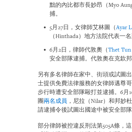
黜的內比都市長妙昂（Myo A
捕。
5月27日，女律師艾林圖（
Ayar L
（Hinthada）地方法院代表
6月2日，律師代敦奧（
Thet Tun
安全部隊逮捕。代敦奧在克欽邦
另有多名律師在家中、街頭或試圖出
士提供免費法律服務的女律師邁尊哥
步行時遭安全部隊毆打並逮捕。6月
團
兩名成員
，尼拉（Nilar）和邦妙杜（
請逮捕令後試圖出國途中被安全部隊
部分律師被控違反刑法第505A條，