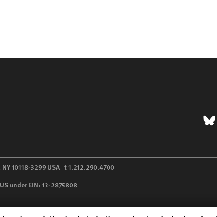
B
,
NY
10118-3299
USA
|
t
1.212.290.4700
he US under EIN: 13-2875808