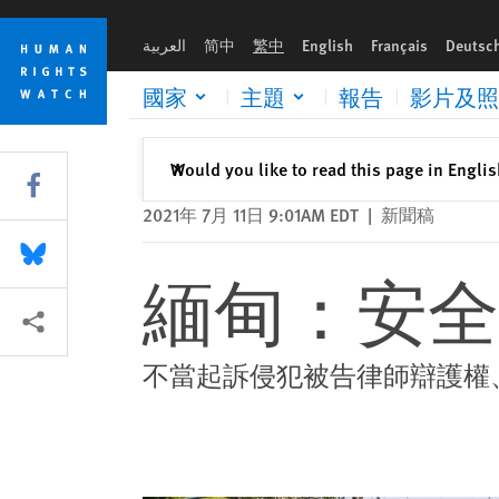
Skip
Skip
緬甸：安全部隊逮捕辯護律師
to
to
العربية
简中
繁中
English
Français
Deutsc
cookie
main
privacy
content
國家
主題
報告
影片及照
notice
關閉
Would you like to read this page in Engli
✕
Share this via Facebook
2021年 7月 11日 9:01AM EDT
|
新聞稿
Share this via Bluesky
緬甸：安全
More sharing options
不當起訴侵犯被告律師辯護權