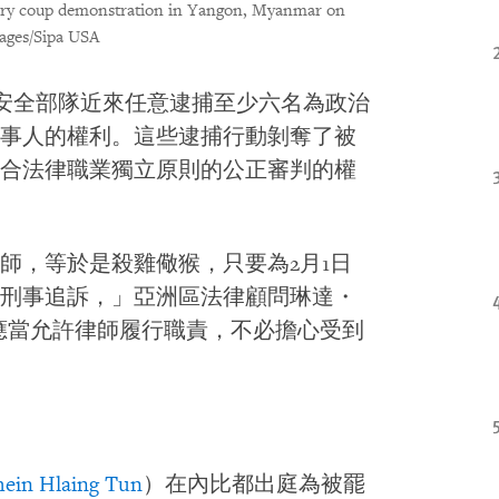
litary coup demonstration in Yangon, Myanmar on
ages/Sipa USA
安全部隊近來任意逮捕至少六名為政治
事人的權利。這些逮捕行動剝奪了被
合法律職業獨立原則的公正審判的權
師，等於是殺雞儆猴，只要為2月1日
刑事追訴，」亞洲區法律顧問琳達・
應當允許律師履行職責，不必擔心受到
hein Hlaing Tun
）在內比都出庭為被罷