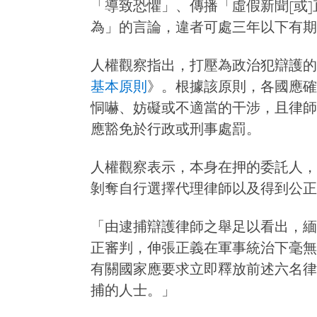
「導致恐懼」、傳播「虛假新聞[或
為」的言論，違者可處三年以下有期
人權觀察指出，打壓為政治犯辯護的
基本原則
》。根據該原則，各國應確
恫嚇、妨礙或不適當的干涉，且律師
應豁免於行政或刑事處罰。
人權觀察表示，本身在押的委託人，
剝奪自行選擇代理律師以及得到公正
「由逮捕辯護律師之舉足以看出，緬
正審判，伸張正義在軍事統治下毫無
有關國家應要求立即釋放前述六名律
捕的人士。」