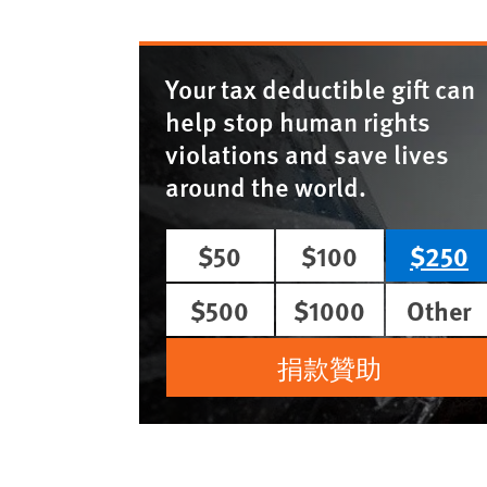
Your tax deductible gift can
help stop human rights
violations and save lives
around the world.
$50
$100
$250
$500
$1000
Other
捐款贊助