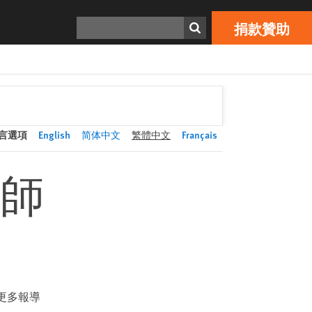
捐款贊助
Print
搜索
捐款贊助
言選項
English
简体中文
繁體中文
Français
師
更多報導