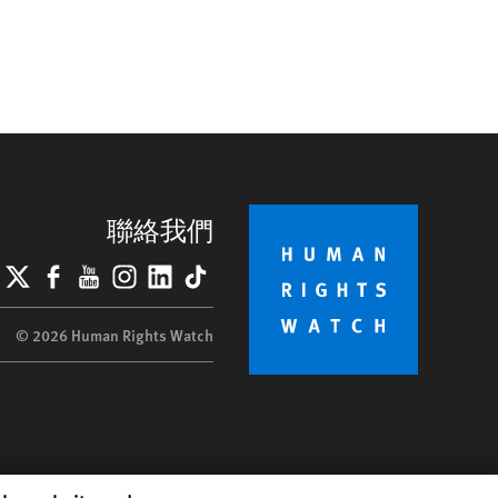
聯絡我們
lueSky
X
Facebook
YouTube
Instagram
LinkedIn
TikTok
© 2026 Human Rights Watch