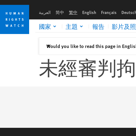
Skip
Skip
to
to
العربية
简中
繁中
English
Français
Deutsc
cookie
main
privacy
content
國家
主題
報告
影片及照
notice
關閉
Would you like to read this page in Engli
✕
未經審判拘