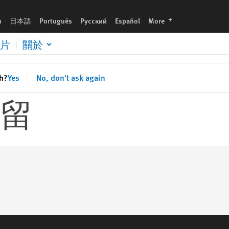
languages
h
日本語
Português
Русский
Español
More
片
關於
sh?
Yes
No, don't ask again
留