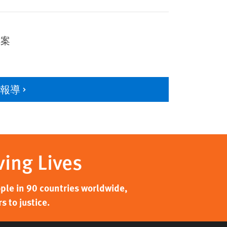
草案
多報導
ving Lives
ple in 90 countries worldwide,
 to justice.