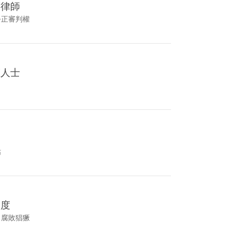
護律師
公正審判權
權人士
估
制度
、腐敗猖獗