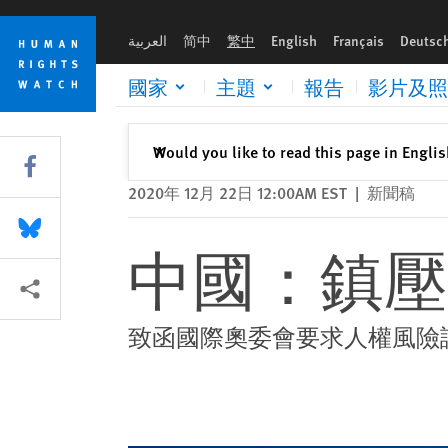
Skip
Skip
中國：鎮壓不利冬奧會
to
to
العربية
简中
繁中
English
Français
Deutsc
cookie
main
privacy
content
國家
主題
報告
影片及照
notice
關閉
Would you like to read this page in Engli
✕
Share this via Facebook
2020年 12月 22日 12:00AM EST
|
新聞稿
Share this via Bluesky
中國：鎮壓
More sharing options
致函國際奧委會要求人權風險