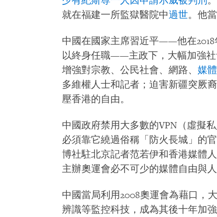
少有紀斯尊一人因申請示威被判刑
。
就在福建一所監獄醫院中
過世
。他當
中國在國家主席習近平——他在201
以終身任職——主政下，大幅加強社
增強對宗教、公民社會、網路、
媒體
多維權人士和記者；迫害新疆突厥裔
壓香港的自由。
中國政府禁用大多數的VPN（虛擬
必須靠它繞過俗稱「防火長城」的官
博社駐北京記者范若伊和香港媒體人
主辦奧運會必不可少的媒體自由與人
中國當局利用2008奧運會為藉口
辨識等監控科技，成為其後十年加強