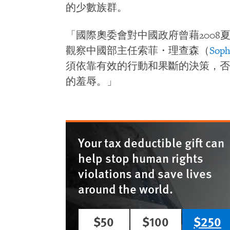
的少數族群。
「國際奧委會對中國政府曾藉200
觀察中國部主任索菲・理查森（
Soph
須依靠有效的行動和果斷的決策，否
的羞辱。」
Your tax deductible gift can
help stop human rights
violations and save lives
around the world.
$50
$100
$250