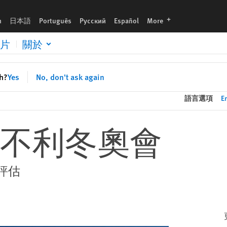
languages
h
日本語
Português
Русский
Español
More
片
關於
sh?
Yes
No, don't ask again
語言選項
E
不利冬奧會
評估