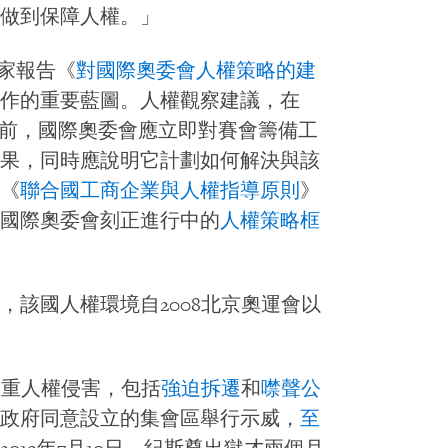
做到保障人權。」
專家報告《
對國際奧委會人權策略的建
作的重要藍圖。人權觀察建議，在
之前，國際奧委會應立即對賽會籌備工
果，同時應說明它計劃如何解決與該
《
聯合國工商企業與人權指導原則
》
國際奧委會刻正進行中的
人權策略框
，該國人權環境自2008北京奧運會以
多重人權侵害，包括
強迫拆遷
和
噤聲公
政府同意設立的集會區舉行示威，
至