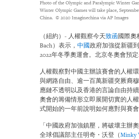
Photo of the Olympic and Paralympic Winter Gam
Winter Olympic Games will take place, September
China.
© 2020 Imaginechina via AP Images
（紐約）- 人權觀察今天
致函
國際奧
Bach）表示，
中國
政府加強從新疆
2022年冬季奧運會。北京冬奧會預定2
人權觀察對中國主辦該賽會的人權環
與網路自由、逾一百萬新疆突厥裔穆
應鏈不透明以及香港的言論自由持續緊
奧會的籌備情形立即展開切實的人權盡
式開始的一年前說明如何應對與賽會
「中國政府加強鎮壓，將破壞主辦奧
全球倡議部主任明奇・沃登（
Minky