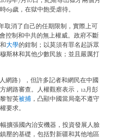
2019年7月10日，紀斯尊出獄才兩個月
時69歲，在獄中飽受虐待。
8年取消了自己的任期限制，實際上可
會控制和中共的無上權威。政府不斷
和
大學
的鉗制；以莫須有罪名起訴眾
穆斯林和其他少數民族；並且嚴厲打
私人網路），但許多記者和網民在中國
方網路審查。人權觀察表示，12月彭
黎智英
被捕
，凸顯中國當局毫不遵守
權要求。
，大幅擴張國內治安機器，投資發展人臉
鎮壓的基礎，包括對新疆和其他地區