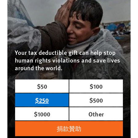
Your tax deductible gift can help stop
human rights violations and save lives
around the world.
$50
$100
$250
$500
$1000
Other
捐款贊助