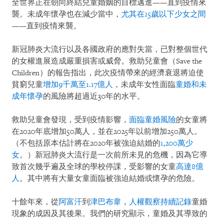
全世界正在朝向終結兒童婚姻的目標邁進——直到疫情來
襲。未成年懷孕也在減少當中，
尤其在15歲以下少女之間
——直到疫情來襲。
新冠肺炎大流行以及各國政府的應對失當，已對整個世代
的女權進展造成嚴重損害或威脅。救助兒童會（Save the
Children）的報告指出，此次疫情帶來的經濟衰退將迫使
貧窮兒童
增加9千萬至1.17億人
，未成年女性面臨
童婚和未
成年懷孕
的風險將超過近30年的水平。
救助兒童會發現，受到疫情影響，
面臨童婚風險
的女童將
在2020年底增加50萬人，並在2025年以前增加250萬人。
（不包括原本估計將在2020年被強迫結婚的
1,200萬少
女
。）新冠肺炎大流行是一次前所未見的危機，因為它導
致首次幾乎遍及全球的學校停課，受影響的女童
高達8億
人
。其中將有大量女童面臨被強迫結婚或懷孕的危險。
十餘年來，從
阿富汗
到
津巴布韋
，
人權觀察持續記錄
童婚
現象的成因及其後果。我們的研究顯示，童婚及其導致的