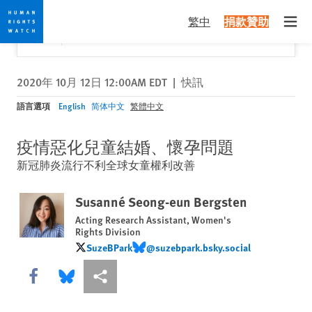
Skip
Skip
關閉
Would you like to read this page in English?
✕
繁中
捐款贊助
to
to
Open
Yes
No, don't ask again
cookie
main
privacy
content
notice
2020年 10月 12日 12:00AM EDT
|
快訊
語言選項
English
简体中文
繁體中文
疫情惡化兒童結婚、懷孕問題
新冠肺炎流行不利全球女童權利改善
Susanné Seong-eun Bergsten
Acting Research Assistant, Women's
Rights Division
SuzeBPark
@suzebpark.bsky.social
SuzeBPark
@suzebpark.bsky.social
Share this via Facebook
Share this via Bluesky
More sharing options