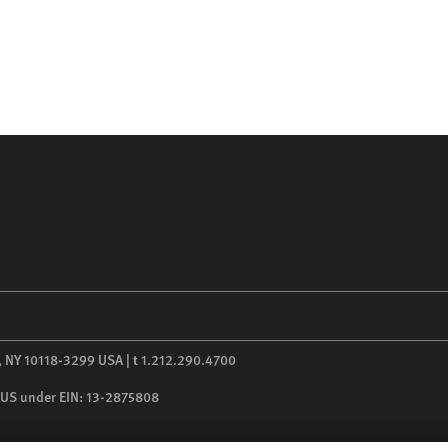
,
NY
10118-3299
USA
|
t
1.212.290.4700
he US under EIN: 13-2875808