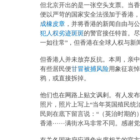
但北京开出的是一张空头支票。当香
便以严苛的国家安全法强加于香港，
成橡皮章
，并将香港的新闻自由与公
犯人权劣迹斑斑
的警官接任特首。尽
一如往常”，但香港在全球人权与新闻
但香港人并未放弃反抗。本周，亲中
有些居民便
甘冒被捕风险
用象征哀悼
鸦，或直接拆掉。
他们也在网路上贴文讽剌。有人发布
照片，照片上写上“当年英国殖民统
民则在底下留言说：“（英治时期的
香港⋯⋯满街水马非常不同。感谢党