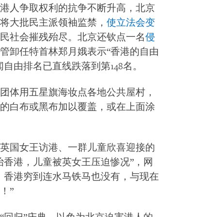
港人争取权利的抗争不断升高，北京
将大批民主派领袖监禁，
使立法会变
民社会摧残殆尽。北京还钦点一名
侵
管卸任特首林郑月娥表示“香港的自由
自由排名已直线跌落到第148名。
团体用五星旗海妆点各地公共屋村，
的白布或黑布加以覆盖，或在上面涂
英国女王访港、一群儿童欣喜迎接的
治香港，儿童被英女王压迫惨况”，网
）香港穷到连水马铁马也没有，与现在
！”