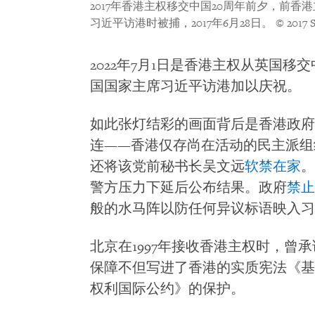
2017年香港主权移交中国20周年前夕，前
习近平访港时被捕，2017年6月28日。
© 2017 S
2022年7月1日是香港主权从英国移
国国家主席习近平访港加以庆祝。
如此张灯结彩的画面背后是香港政府
连——香港仅存尚在活动的民主派组
还将该党前秘书长吴文远
软禁在家
。
警方压力下延后公布结果。政府
禁止
般的水马阵以防任何异议标语映入习
北京在1997年接收香港主权时，曾
保障不但写进了香港的实质宪法《基
权利国际公约》的保护。