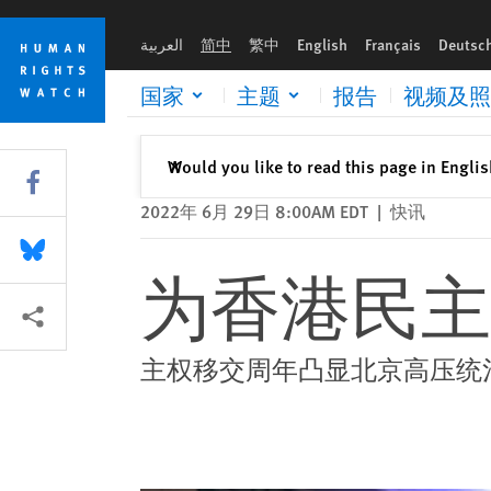
Skip
Skip
为香港民主致哀
to
to
العربية
简中
繁中
English
Français
Deutsc
cookie
main
privacy
content
国家
主题
报告
视频及照
notice
关闭
Would you like to read this page in Engli
✕
Share this via Facebook
2022年 6月 29日 8:00AM EDT
|
快讯
Share this via Bluesky
为香港民主
More sharing options
主权移交周年凸显北京高压统