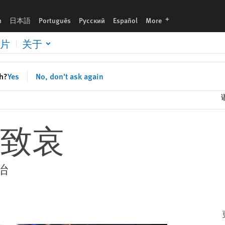
languages
h
日本語
Português
Русский
Español
More
片
关于
sh?
Yes
No, don't ask again
致哀
治