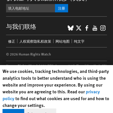
注册
BlueSky
X
Faceboo
YouTu
Ins
与我们联络
Footer
修正
人权观察隐私权政策
网站地图
纯文字
menu
© 2026 Human Rights Watch
Human Rights Watch
| 350 Fifth Avenue, 34th Floor | New York,
NY
Human Rights Watch cookie preferences
We use cookies, tracking technologies, and third-party
10118-3299
USA
|
t
1.212.290.4700
analytics tools to better understand who is using the
Human Rights Watch
is a 501(C)(3) nonprofit registered in the US
website and improve your experience. By using our
under EIN: 13-2875808
website you are agreeing to this. Read our
privacy
policy
to find out what cookies are used for and how to
change your settings.