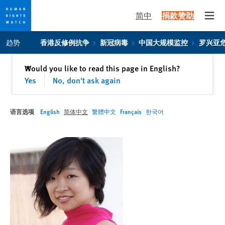
简中
捐款赞助
Open
Skip
Skip
趋势
香港反修例抗争
新冠病毒
中国大规模监控
罗兴亚
to
to
cookie
main
关闭
Would you like to read this page in English?
✕
privacy
content
Yes
No, don't ask again
notice
语言选项
English
简体中文
繁體中文
Français
한국어