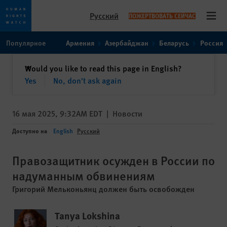
Русский
ПОЖЕРТВОВАТЬ СЕЙЧАС
Open
Skip
Skip
Популярное
Армения
Азербайджан
Беларусь
Россия
to
to
cookie
main
закрыть
Would you like to read this page in English?
✕
privacy
content
Yes
No, don't ask again
notice
16 мая 2025, 9:32AM EDT
|
Новости
Доступно на
English
Русский
Правозащитник осужден в России по
надуманным обвинениям
Григорий Мельконьянц должен быть освобожден
Tanya Lokshina