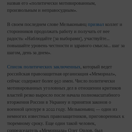
назвав его «политически мотивированным,
произвольным и неправосудным».
В своем последнем слове Мельконьянц
призвал
коллег и
сторонников продолжать работу и получать от нее
радость: «Наблюдайте [за выборами], участвуйте…
повышайте уровень честности и здравого смысла… шаг за
шагом, день за днем».
Список политических заключенных
, который ведет
российская правозащитная организация «Мемориал»,
сейчас содержит более 950 имен. Число политически
мотивированных уголовных дел в отношении критиков
властей резко выросло после начала полномасштабного
вторжения России в Украину и принятия законов о
военной цензуре в 2022 году. Мельконьянц — один из
немногих известных правозащитников, приговоренных к
тюремному сроку. Еще один такой человек,
сопредседатель «Мемориала» Олег Орлов, был