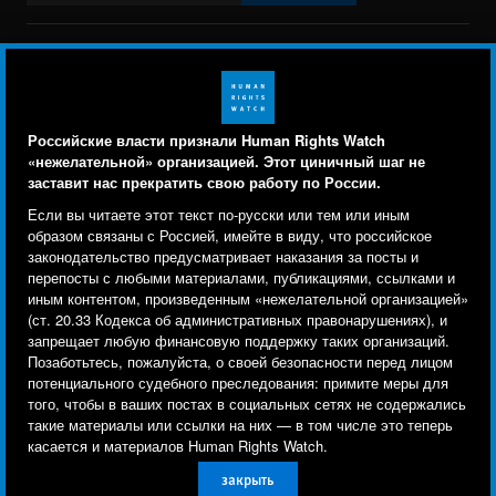
BlueSky
X
Faceboo
YouTu
Ins
Свяжитесь с нами
Footer
Заявление о политике конфиденциальности
Карта сайта
Российские власти признали Human Rights Watch
menu
«нежелательной» организацией. Этот циничный шаг не
Text Version
заставит нас прекратить свою работу по России.
Human Rights Watch cookie preferences
Мы используем файлы cookie, технологии
Если вы читаете этот текст по-русски или тем или иным
© 2026 Human Rights Watch
отслеживания и сторонние аналитические
образом связаны с Россией, имейте в виду, что российское
законодательство предусматривает наказания за посты и
инструменты, чтобы лучше понять, кто посещает
Human Rights Watch
| 350 Fifth Avenue, 34th Floor | New York,
NY
перепосты с любыми материалами, публикациями, ссылками и
сайт, и улучшить ваш опыт взаимодействия с ним.
10118-3299
USA
|
t
1.212.290.4700
иным контентом, произведенным «нежелательной организацией»
(ст. 20.33 Кодекса об административных правонарушениях), и
Используя наш сайт, вы соглашаетесь с этим.
Human Rights Watch
is a 501(C)(3) nonprofit registered in the US
запрещает любую финансовую поддержку таких организаций.
Ознакомьтесь с нашей
политикой
under EIN: 13-2875808
Позаботьтесь, пожалуйста, о своей безопасности перед лицом
потенциального судебного преследования: примите меры для
конфиденциальности,
чтобы узнать, для чего
того, чтобы в ваших постах в социальных сетях не содержались
используются файлы cookie и как изменить ваши
такие материалы или ссылки на них — в том числе это теперь
настройки.
касается и материалов Human Rights Watch.
закрыть
Другое
Принять