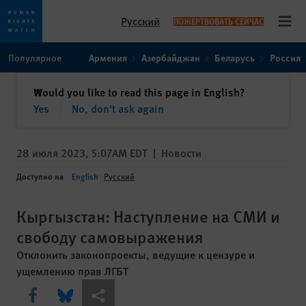
Русский
ПОЖЕРТВОВАТЬ СЕЙЧАС
Open
Skip
Skip
Популярное
Армения
Азербайджан
Беларусь
Россия
to
to
cookie
main
закрыть
Would you like to read this page in English?
✕
privacy
content
Yes
No, don't ask again
notice
28 июля 2023, 5:07AM EDT
|
Новости
Доступно на
English
Русский
Кыргызстан: Наступление на СМИ и
свободу самовыражения
Отклонить законопроекты, ведущие к цензуре и
ущемлению прав ЛГБТ
Share this via Facebook
Share this via Bluesky
Share this via Поделиться