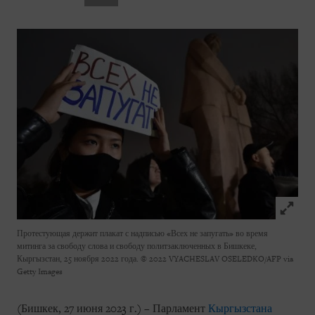
Click to
Протестующая держит плакат с надписью «Всех не запугать» во время
митинга за свободу слова и свободу политзаключенных в Бишкеке,
Кыргызстан, 25 ноября 2022 года.
© 2022 VYACHESLAV OSELEDKO/AFP via
Getty Images
(Бишкек, 27 июня 2023 г.) – Парламент
Кыргызстана