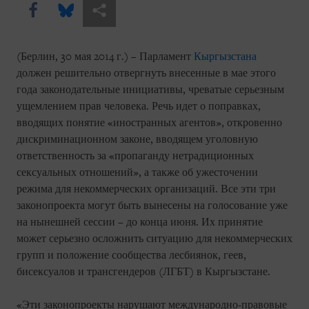
Share this via Facebook
Share this via Bluesky
Share this via Поделиться
(Берлин, 30 мая 2014 г.) – Парламент
Кыргызстана
должен решительно отвергнуть внесенные в мае этого
года законодательные инициативы, чреватые серьезным
ущемлением прав человека. Речь идет о поправках,
вводящих понятие «иностранных агентов», откровенно
дискриминационном законе, вводящем уголовную
ответственность за «пропаганду нетрадиционных
сексуальных отношений», а также об ужесточении
режима для некоммерческих организаций. Все эти три
законопроекта могут быть вынесены на голосование уже
на нынешней сессии – до конца июня. Их принятие
может серьезно осложнить ситуацию для некоммерческих
групп и положение сообщества лесбиянок, геев,
бисексуалов и трансгендеров (ЛГБТ) в Кыргызстане.
«Эти законопроекты нарушают международно-правовые