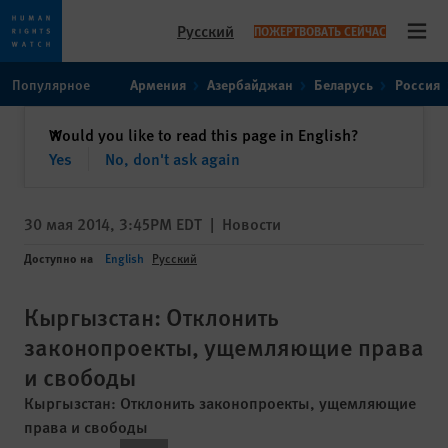
Русский
ПОЖЕРТВОВАТЬ СЕЙЧАС
Open
Skip
Skip
Популярное
Армения
Азербайджан
Беларусь
Россия
to
to
cookie
main
закрыть
Would you like to read this page in English?
✕
privacy
content
Yes
No, don't ask again
notice
30 мая 2014, 3:45PM EDT
|
Новости
Доступно на
English
Русский
Кыргызстан: Отклонить
законопроекты, ущемляющие права
и свободы
Кыргызстан: Отклонить законопроекты, ущемляющие
права и свободы