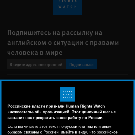
Подпишитесь на рассылку на
английском о ситуации с правами
человека в мире
Подписаться
BlueSky
X
Faceboo
YouTu
Ins
Свяжитесь с нами
Footer
Заявление о политике конфиденциальности
Карта сайта
Российские власти признали Human Rights Watch
menu
«нежелательной» организацией. Этот циничный шаг не
Text Version
заставит нас прекратить свою работу по России.
Human Rights Watch cookie preferences
Мы используем файлы cookie, технологии
Если вы читаете этот текст по-русски или тем или иным
© 2026 Human Rights Watch
отслеживания и сторонние аналитические
образом связаны с Россией, имейте в виду, что российское