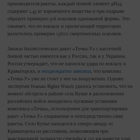
производителя ракеты, каждый боевой элемент 9Н24
содержит 1,45 кг взрывчатого вещества и при подрыве
образует примерно 316 осколков одинаковой формы. Это
означает, что по вокзалу и прилегающей территории
разлетелось примерно 15800 смертоносных осколков.
Запасы баллистических ракет «Точка-У» с кассетной
боевой частью имеются как у России, так и у Украины.
Россия утверждает, что не наносила удара по вокзалу в
Краматорске, и
неоднократно
заявляла
, что комплекс
«Точка-У» уже не стоит у нее на вооружении. Однако
экспертам Human Rights Watch удалось установить, что на
момент обстрела в районе села Кунье в расположении
российских войск находились пусковые установки
комплекса «Точка», используемое для транспортировки
ракет «Точка-У» снаряжение и непосредственно сами
ракеты. Село Кунье находится к северо-западу от
Краматорска на расстоянии, позволяющем при
максимальной дальности стрельбы в 120 км нанести удар