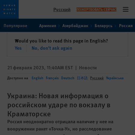
Русский
ПОЖЕРТВОВАТЬ СЕЙЧАС
Open
Skip
Skip
Популярное
Армения
Азербайджан
Беларусь
Россия
to
to
cookie
main
закрыть
Would you like to read this page in English?
✕
privacy
content
Yes
No, don't ask again
notice
21 февраля 2023, 11:40AM EST
|
Новости
Доступно на
English
Français
Deutsch
日本語
Русский
Українська
Украина: Новая информация о
российском ударе по вокзалу в
Краматорске
Россия неоднократно отрицала наличие у нее на
вооружении ракет «Точка-У», но расследование