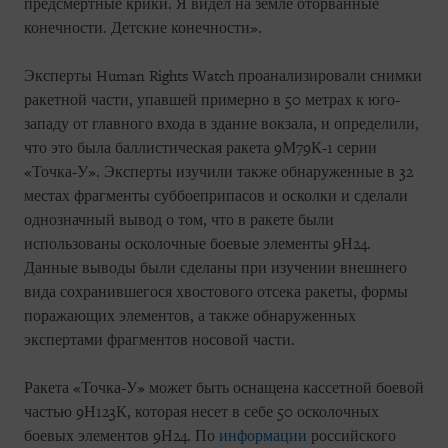
предсмертные крики. Я видел на земле оторванные
конечности. Детские конечности».
Эксперты Human Rights Watch проанализировали снимки
ракетной части, упавшей примерно в 50 метрах к юго-
западу от главного входа в здание вокзала, и определили,
что это была баллистическая ракета 9М79К-1 серии
«Точка-У». Эксперты изучили также обнаруженные в 32
местах фрагменты суббоеприпасов и осколки и сделали
однозначный вывод о том, что в ракете были
использованы осколочные боевые элементы 9Н24.
Данные выводы были сделаны при изучении внешнего
вида сохранившегося хвостового отсека ракеты, формы
поражающих элементов, а также обнаруженных
экспертами фрагментов носовой части.
Ракета «Точка-У» может быть оснащена кассетной боевой
частью 9Н123К, которая несет в себе 50 осколочных
боевых элементов 9Н24. По
информации
российского