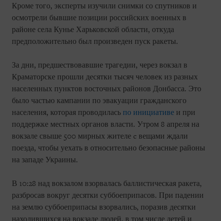
Кроме того, эксперты изучили снимки со спутников и
осмотрели бывшие позиции российских военных в
районе села Кунье Харьковской области, откуда
предположительно был произведен пуск ракеты.
За дни, предшествовавшие трагедии, через вокзал в
Краматорске прошли десятки тысяч человек из разных
населенных пунктов восточных районов Донбасса. Это
было частью кампании по эвакуации гражданского
населения, которая проводилась
по инициативе
и при
поддержке местных органов власти. Утром 8 апреля на
вокзале свыше 500 мирных жителе c вещами ждали
поезда, чтобы уехать в относительно безопасные районы
на западе Украины.
В 10:28 над вокзалом взорвалась баллистическая ракета,
разбросав вокруг десятки суббоеприпасов. При падении
на землю суббоеприпасы взорвались, поразив десятки
находившихся на вокзале людей, в том числе детей и