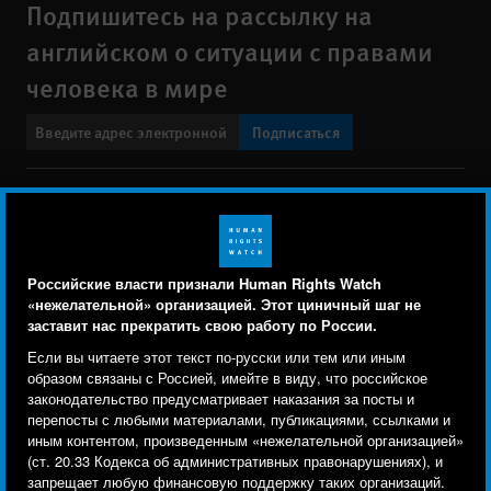
Подпишитесь на рассылку на
английском о ситуации с правами
человека в мире
Подписаться
BlueSky
X
Faceboo
YouTu
Ins
Свяжитесь с нами
Footer
Заявление о политике конфиденциальности
Карта сайта
Российские власти признали Human Rights Watch
menu
«нежелательной» организацией. Этот циничный шаг не
Text Version
заставит нас прекратить свою работу по России.
Human Rights Watch cookie preferences
Мы используем файлы cookie, технологии
Если вы читаете этот текст по-русски или тем или иным
© 2026 Human Rights Watch
отслеживания и сторонние аналитические
образом связаны с Россией, имейте в виду, что российское
законодательство предусматривает наказания за посты и
инструменты, чтобы лучше понять, кто посещает
Human Rights Watch
| 350 Fifth Avenue, 34th Floor | New York,
NY
перепосты с любыми материалами, публикациями, ссылками и
сайт, и улучшить ваш опыт взаимодействия с ним.
10118-3299
USA
|
t
1.212.290.4700
иным контентом, произведенным «нежелательной организацией»
(ст. 20.33 Кодекса об административных правонарушениях), и
Используя наш сайт, вы соглашаетесь с этим.
Human Rights Watch
is a 501(C)(3) nonprofit registered in the US
запрещает любую финансовую поддержку таких организаций.