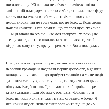
похилого віку. Жінка, яка перебувала в очікуванні на
залізничній платформі зі своєю сім'єю, описала атмосферу
хаосу, що панувала в той момент: «Коли пролунали
перші вибухи, ми не зрозуміли, що це було. … Коли люди
почали кричати, я усвідомила, що сталося щось жахливе.
… [М]и впали на землю. Але моя свекруха [72 роки] не
зреагувала достатньо швидко та залишилася сидіти. Їй
відірвало одну ногу, другу переламало. Вона померла».
Працівники екстрених служб, волонтери з вокзалу та
пересічні громадяни надавали першу допомогу, в деяких
випадках намагаючись до прибуття медиків на місце події
зупинити сильну кровотечу, використовуючи для цього
підгузки. Водій швидкої допомоги, який приїхав через
кілька хвилин після обстрілу, розповів: «Всюди чути
було, як люди кричать. Кричать від страшного болю. Я
чув крики людей, яким залишалося жити від 20 до 40