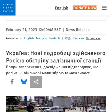
Skip
Skip
Close
Would you like to read this page in English?
✕
English
DONATE NOW
to
to
Open
Yes
No, don't ask again
cookie
main
privacy
content
notice
February 21, 2023 12:00AM EST
|
News Release
Available In
English
Français
Deutsch
日本語
Русский
Українська
Україна: Нові подробиці здійсненого
Росією обстрілу залізничної станції
Попри заперечення, дослідження підтверджує, що
російські військові мали зброю та можливості
Share this via Facebook
Share this via Bluesky
Share this via Поділитися