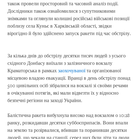
також провели просторовий та часовий аналіз події.
Дослідники також ознайомилися з супутниковими
знімками та оглянули колишні російські військові позиції
поблизу села Куньє в Харківській області, звідки
вірогідно й було здійснено запуск ракети під час обстрілу.
За кілька днів до обстрілу десятки тисяч людей з усього
східного Донбасу виїхали з залізничного вокзалу
Краматорська в рамках
заохочуваної
та організованої
місцевою владою евакуації. Вранці в день обстрілу понад
500 цивільних осіб зібралися на вокзалі зі своїми речами
в очікуванні потягів, які мали відвезти їх у відносно
безпечні регіони на заході України.
Балістична ракета вибухнула високо над вокзалом о 10:28
ранку, розкидавши десятки суббоєприпасів. Вони впали
на землю та розірвалися, вбивши та поранивши десятки
людей, що чекали на станції, серед них були діти та люди