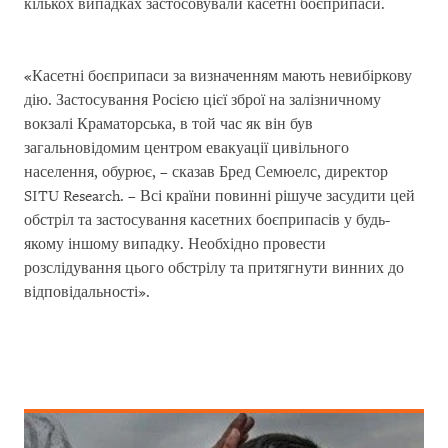
кількох випадках застосовували касетні боєприпаси.
«Касетні боєприпаси за визначенням мають невибіркову
дію. Застосування Росією цієї зброї на залізничному
вокзалі Краматорська, в той час як він був
загальновідомим центром евакуації цивільного
населення, обурює, – сказав Бред Семюелс, директор
SITU Research. – Всі країни повинні рішуче засудити цей
обстріл та застосування касетних боєприпасів у будь-
якому іншому випадку. Необхідно провести
розслідування цього обстрілу та притягнути винних до
відповідальності».