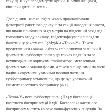
секунд. Я чув передсмертні крики. Я бачив кінцівки,
кінцівки дітей на землі».
Дослідники Human Rights Watch проаналізували
фотографії ракетного двигуна та секції наведення ракети,
що впали приблизно за 50 метрів на південний захід від
головного входу вокзалу, та ідентифікували снаряд як
балістичну ракету серії 9М79К-1 «Точка-У». Також
представники Human Rights Watch оглянули залишки й
фрагменти суббоєприпасів у 32 точках падіння та за
неушкодженим корпусом стабілізатора, металевими
фрагментами заданої форми, а також знайденими на місці
падіння окремими уламками носової частини
суббоєприпасу встановили, що це був уражаючий
елемент касетного боєприпасу 9N24.
«Точка-У» несе суббоєприпаси 9Н24 у боєголовці
касетного боєприпасу 9Н123К. Боєголовка касетного
боєприпасу містить 50 осколково-фугасних снарядів. За