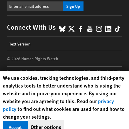
Sign Up
BlueSky
X
Facebook
YouTube
Instagr
Linke
Tik
Connect With Us
Footer
Text Version
menu
© 2026 Human Rights Watch
Human Rights Watch
| 350 Fifth Avenue, 34th Floor | New York,
NY
Human Rights Watch cookie preferences
We use cookies, tracking technologies, and third-party
10118-3299
USA
|
t
1.212.290.4700
analytics tools to better understand who is using the
Human Rights Watch
is a 501(C)(3) nonprofit registered in the US
website and improve your experience. By using our
under EIN: 13-2875808
website you are agreeing to this. Read our
privacy
policy
to find out what cookies are used for and how to
change your settings.
Other options
Accept