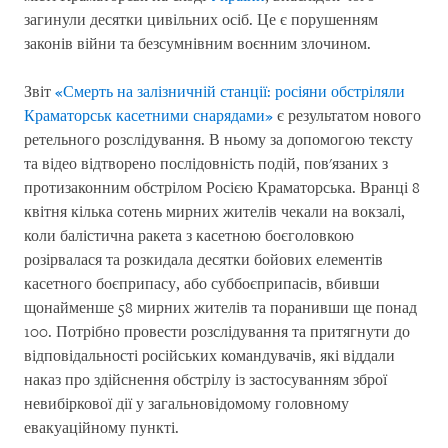
загинули десятки цивільних осіб. Це є порушенням
законів війни та безсумнівним воєнним злочином.
Звіт
«Смерть на залізничній станції: росіяни обстріляли
Краматорськ касетними снарядами»
є результатом нового
ретельного розслідування. В ньому за допомогою тексту
та відео відтворено послідовність подій, пов'язаних з
протизаконним обстрілом Росією Краматорська. Вранці 8
квітня кілька сотень мирних жителів чекали на вокзалі,
коли балістична ракета з касетною боєголовкою
розірвалася та розкидала десятки бойових елементів
касетного боєприпасу, або суббоєприпасів, вбивши
щонайменше 58 мирних жителів та поранивши ще понад
100. Потрібно провести розслідування та притягнути до
відповідальності російських командувачів, які віддали
наказ про здійснення обстрілу із застосуванням зброї
невибіркової дії у загальновідомому головному
евакуаційному пункті.