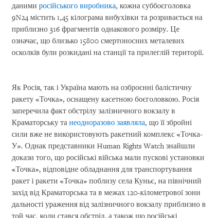
даними
російського виробника
, кожна суббоєголовка
9N24 містить 1,45 кілограма вибухівки та розривається на
приблизно 316 фрагментів однакового розміру. Це
означає, що близько 15800 смертоносних металевих
осколків були розкидані на станції та прилеглій території.
Як Росія, так і Україна мають на озброєнні балістичну
ракету «Точка», оснащену касетною боєголовкою. Росія
заперечила факт обстрілу залізничного вокзалу в
Краматорську та
неодноразово заявляла
, що її збройні
сили вже не використовують ракетний комплекс «Точка-
У». Однак представники Human Rights Watch знайшли
докази того, що російські війська мали пускові установки
«Точка», відповідне обладнання для транспортування
ракет і ракети «Точка» поблизу села Куньє, на північний
захід від Краматорська та в межах 120-кілометрової зони
дальності ураження від залізничного вокзалу приблизно в
той час, коли стався обстріл, а також що російські