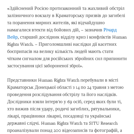
«Здійснений Росією протизаконний та жахливий обстріл
залізничного вокзалу в Краматорську призвів до загибелі
та поранення мирних жителів, які відчайдушно
намагалися втекти від бойових дій, – зазначив
Річард
Вейр
, старший дослідник відділу криз і конфліктів Human
Rights Watch. – Приголомшливі наслідки дії касетних
боєприпасів на велику кількість людей мають стати
чітким сигналом для російських збройних сил припинити
застосування цієї забороненої зброї».
Представники Human Rights Watch перебували в місті
Краматорськ Донецької області з 14 по 24 травня з метою
проведення розслідування обстрілу та його наслідків.
Дослідники взяли інтерв'ю у 69 осіб, серед яких були ті,
хто вижив після удару, родичі загиблих, рятувальники,
лікарі, працівники лікарні, посадовці та українські
державні слідчі. Human Rights Watch та SITU Research
проаналізували понад 200 відеозаписів та фотографій, а