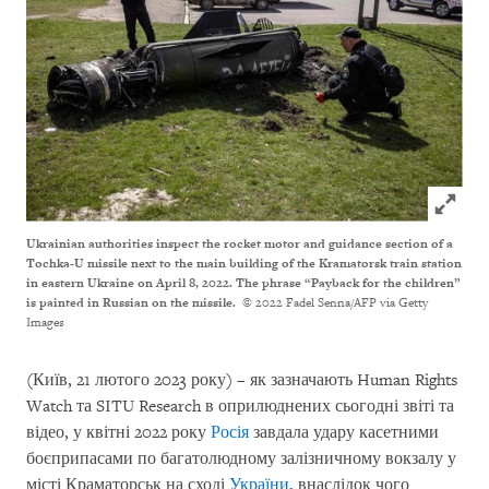
Click to
Ukrainian authorities inspect the rocket motor and guidance section of a
Tochka-U missile next to the main building of the Kramatorsk train station
in eastern Ukraine on April 8, 2022. The phrase “Payback for the children”
is painted in Russian on the missile.
© 2022 Fadel Senna/AFP via Getty
Images
(Київ, 21 лютого 2023 року) – як зазначають Human Rights
Watch та SITU Research в оприлюднених сьогодні звіті та
відео, у квітні 2022 року
Росія
завдала удару касетними
боєприпасами по багатолюдному залізничному вокзалу у
місті Краматорськ на сході
України
, внаслідок чого