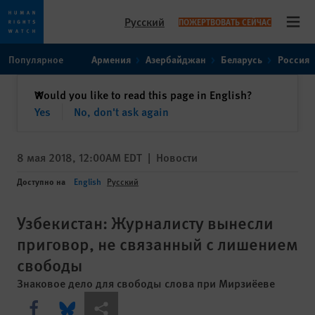
Русский
ПОЖЕРТВОВАТЬ СЕЙЧАС
Open
Skip
Skip
Популярное
Армения
Азербайджан
Беларусь
Россия
to
to
cookie
main
закрыть
Would you like to read this page in English?
✕
privacy
content
Yes
No, don't ask again
notice
8 мая 2018, 12:00AM EDT
|
Новости
Доступно на
English
Русский
Узбекистан: Журналисту вынесли
приговор, не связанный с лишением
свободы
Знаковое дело для свободы слова при Мирзиёеве
Share this via Facebook
Share this via Bluesky
Share this via Поделиться