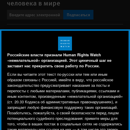
человека в мире
Подписаться
BlueSky
X
Faceboo
YouTu
Ins
Свяжитесь с нами
Footer
Заявление о политике конфиденциальности
Карта сайта
Российские власти признали Human Rights Watch
menu
«нежелательной» организацией. Этот циничный шаг не
Text Version
заставит нас прекратить свою работу по России.
Human Rights Watch cookie preferences
Мы используем файлы cookie, технологии
Если вы читаете этот текст по-русски или тем или иным
© 2026 Human Rights Watch
отслеживания и сторонние аналитические
образом связаны с Россией, имейте в виду, что российское
законодательство предусматривает наказания за посты и
инструменты, чтобы лучше понять, кто посещает
Human Rights Watch
| 350 Fifth Avenue, 34th Floor | New York,
NY
перепосты с любыми материалами, публикациями, ссылками и
сайт, и улучшить ваш опыт взаимодействия с ним.
10118-3299
USA
|
t
1.212.290.4700
иным контентом, произведенным «нежелательной организацией»
(ст. 20.33 Кодекса об административных правонарушениях), и
Используя наш сайт, вы соглашаетесь с этим.
Human Rights Watch
is a 501(C)(3) nonprofit registered in the US
запрещает любую финансовую поддержку таких организаций.
Ознакомьтесь с нашей
политикой
under EIN: 13-2875808
Позаботьтесь, пожалуйста, о своей безопасности перед лицом
потенциального судебного преследования: примите меры для
конфиденциальности,
чтобы узнать, для чего
того, чтобы в ваших постах в социальных сетях не содержались
используются файлы cookie и как изменить ваши
такие материалы или ссылки на них — в том числе это теперь