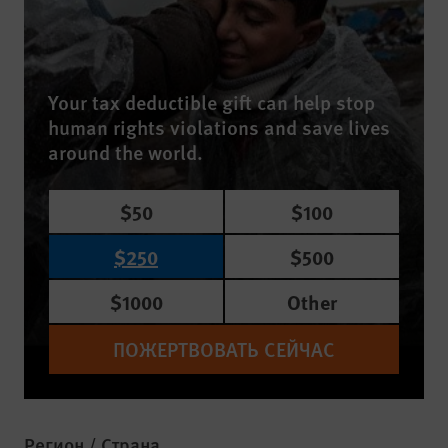
Your tax deductible gift can help stop
human rights violations and save lives
around the world.
$50
$100
$250
$500
$1000
Other
ПОЖЕРТВОВАТЬ СЕЙЧАС
Регион / Страна