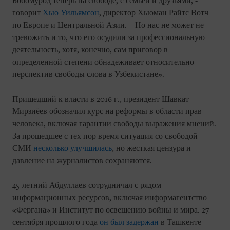
Бобомурод теперь на свободе, с семьей и друзьями, -
говорит
Хью Уильямсон
, директор Хьюман Райтс Вотч
по Европе и Центральной Азии. – Но нас не может не
тревожить и то, что его осудили за профессиональную
деятельность, хотя, конечно, сам приговор в
определенной степени обнадеживает относительно
перспектив свободы слова в Узбекистане».
Пришедший к власти в 2016 г., президент Шавкат
Мирзиёев обозначил курс на реформы в области прав
человека, включая гарантии свободы выражения мнений.
За прошедшее с тех пор время ситуация со свободой
СМИ
несколько улучшилась
, но жесткая цензура и
давление на журналистов сохраняются.
45-летний Абдуллаев сотрудничал с рядом
информационных ресурсов, включая информагентство
«Фергана» и Институт по освещению войны и мира. 27
сентября прошлого года
он был задержан
в Ташкенте