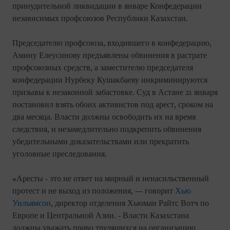
принудительной ликвидации в январе Конфедерации
независимых профсоюзов Республики Казахстан.
Председателю профсоюза, входившего в конфедерацию,
Амину Елеусинову предъявлены обвинения в растрате
профсоюзных средств, а заместителю председателя
конфедерации Нурбеку Кушакбаеву инкриминируются
призывы к незаконной забастовке. Суд в Астане 21 января
постановил взять обоих активистов под арест, сроком на
два месяца. Власти должны освободить их на время
следствия, и незамедлительно подкрепить обвинения
убедительными доказательствами или прекратить
уголовные преследования.
«Аресты - это не ответ на мирный и ненасильственный
протест и не выход из положения, — говорит
Хью
Уильямсон
, директор отделения Хьюман Райтс Вотч по
Европе и Центральной Азии. - Власти Казахстана
должны уважать право трудящихся на организацию