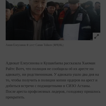
Click to
Амин Елеусинов
© 2017 Сания Тойкен (RFE/RL)
Адвокат Елеусинова и Кушакбаева рассказала Хьюман
Райтс Вотч, что полиция не сообщила об их аресте ни
адвокату, ни родственникам. У адвоката ушло два дня на
то, чтобы получить в полиции копии ордеров на арест и
добиться встречи с подзащитными в СИЗО Астаны.
После ареста профсоюзных лидеров, голодовку пришлось
прекратить.