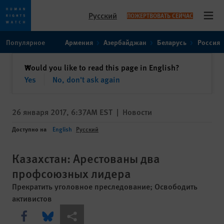
Русский
ПОЖЕРТВОВАТЬ СЕЙЧАС
Open
Skip
Skip
Популярное
Армения
Азербайджан
Беларусь
Россия
to
to
cookie
main
закрыть
Would you like to read this page in English?
✕
privacy
content
Yes
No, don't ask again
notice
26 января 2017, 6:37AM EST
|
Новости
Доступно на
English
Русский
Казахстан: Арестованы два
профсоюзных лидера
Прекратить уголовное преследование; Освободить
активистов
Share this via Facebook
Share this via Bluesky
Share this via Поделиться