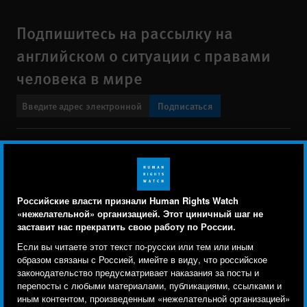
Подпишитесь на рассылку на
английском о ситуации с правами
человека в мире
Подписаться
BlueSky
X
Faceboo
YouTu
Ins
Свяжитесь с нами
Footer
Заявление о политике конфиденциальности
Карта сайта
Российские власти признали Human Rights Watch
menu
«нежелательной» организацией. Этот циничный шаг не
Text Version
заставит нас прекратить свою работу по России.
Human Rights Watch cookie preferences
Мы используем файлы cookie, технологии
Если вы читаете этот текст по-русски или тем или иным
© 2026 Human Rights Watch
отслеживания и сторонние аналитические
образом связаны с Россией, имейте в виду, что российское
законодательство предусматривает наказания за посты и
инструменты, чтобы лучше понять, кто посещает
Human Rights Watch
| 350 Fifth Avenue, 34th Floor | New York,
NY
перепосты с любыми материалами, публикациями, ссылками и
сайт, и улучшить ваш опыт взаимодействия с ним.
10118-3299
USA
|
t
1.212.290.4700
иным контентом, произведенным «нежелательной организацией»