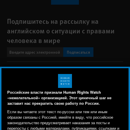
Подпишитесь на рассылку на
английском о ситуации с правами
человека в мире
Подписаться
BlueSky
X
Faceboo
YouTu
Ins
Свяжитесь с нами
Footer
Заявление о политике конфиденциальности
Карта сайта
Российские власти признали Human Rights Watch
menu
«нежелательной» организацией. Этот циничный шаг не
Text Version
заставит нас прекратить свою работу по России.
Human Rights Watch cookie preferences
Мы используем файлы cookie, технологии
Если вы читаете этот текст по-русски или тем или иным
© 2026 Human Rights Watch
отслеживания и сторонние аналитические
образом связаны с Россией, имейте в виду, что российское
законодательство предусматривает наказания за посты и
инструменты, чтобы лучше понять, кто посещает
Human Rights Watch
| 350 Fifth Avenue, 34th Floor | New York,
NY
перепосты с любыми материалами, публикациями, ссылками и