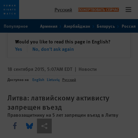
Русский
ПОЖЕРТВОВАТЬ СЕЙЧАС
Open
Skip
Skip
Популярное
Армения
Азербайджан
Беларусь
Россия
to
to
cookie
main
закрыть
Would you like to read this page in English?
✕
privacy
content
Yes
No, don't ask again
notice
18 сентября 2015, 5:07AM EDT
|
Новости
Доступно на
English
Lietuvių
Русский
Литва: латвийскому активисту
запрещен въезд
Правозащитнику на 5 лет запрещен въезд в Литву
Share this via Facebook
Share this via Bluesky
Share this via Поделиться