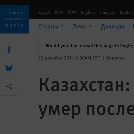
Skip
Skip
Казахстан: в Жанаозене человек умер после побоев в пол
to
to
العربية
简中
繁中
English
Français
Deutsc
cookie
main
privacy
content
Страны
Темы
Доклады
notice
закрыть
Would you like to read this page in Engli
✕
Share this via Facebook
22 декабря 2011, 6:50AM EST
|
Новости
Share this via Bluesky
Казахстан:
Share this via Поделиться
умер после