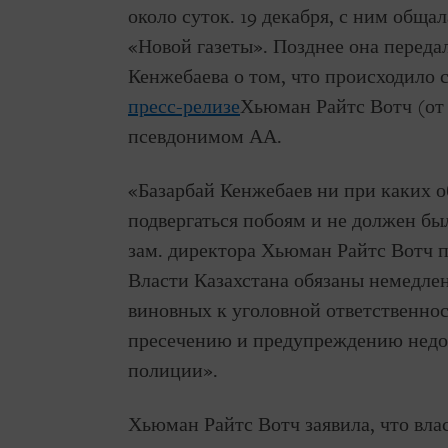
около суток. 19 декабря, с ним обща
«Новой газеты». Позднее она переда
Кенжебаева о том, что происходило
пресс-релизе
Хьюман Райтс Вотч (от 
псевдонимом АА.
«Базарбай Кенжебаев ни при каких о
подвергаться побоям и не должен был
зам. директора Хьюман Райтс Вотч п
Власти Казахстана обязаны немедлен
виновных к уголовной ответственно
пресечению и предупреждению недо
полиции».
Хьюман Райтс Вотч заявила, что вл