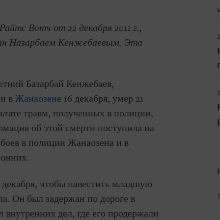
Райтс Вотч от 22 декабря 2011 г.,
ан Назарбаем Кенжебаевым. Эта
-летний Базарбай Кенжебаев,
ми в
Жанаозене
16 декабря, умер 21
льтате травм, полученных в полиции,
мация об этой смерти поступила на
боев в полиции Жанаозена и в
ронних.
 декабря, чтобы навестить младшую
ла. Он был задержан по дороге в
л внутренних дел, где его продержали