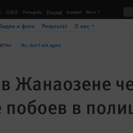
иции
Пои
languages
h
日本語
Português
Русский
Español
More
Видео и фото
Результат
О нас
sh?
Yes
No, don't ask again
 в Жанаозене ч
 побоев в поли