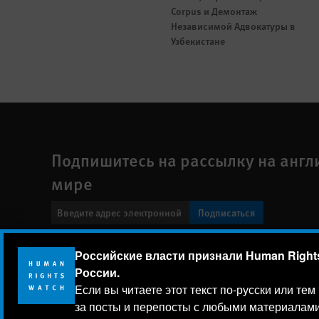
Corpus и Демонтаж
Независимой Адвокатуры в
Узбекистане
Подпишитесь на рассылку на англ
мире
Подписаться
Footer
Российские власти признали Human Rights
Заявление о политике конфиденциальности
Карта сайт
menu
России.
Human Rights Watch
| 350 Fifth Avenue, 34th Floor | New York
Если вы читаете этот текст по-русски или те
за посты и перепосты с любыми материалами
Human Rights Watch
is a 501(C)(3) nonprofit registered in t