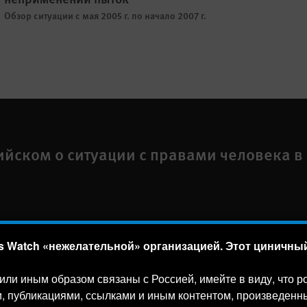
Обзор ситуации с мая 2005 г. по начало 2007 г.
ийском о ситуации с правами человека в
 Watch «нежелательной» организацией. Этот циничный 
а
Text Version
,
NY
10118-3299
USA
|
t
1.212.290.4700
м или иным образом связаны с Россией, имейте в виду, что
, публикациями, ссылками и иным контентом, произведенны
he US under EIN: 13-2875808