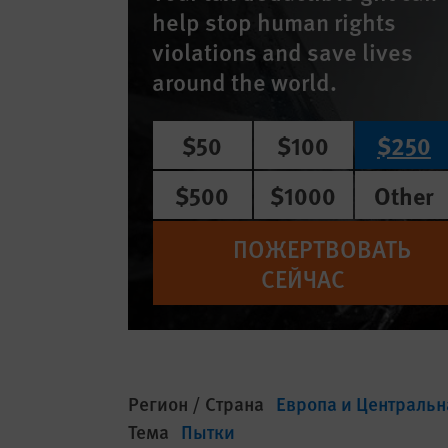
help stop human rights
violations and save lives
around the world.
$50
$100
$250
$500
$1000
Other
ПОЖЕРТВОВАТЬ
СЕЙЧАС
Регион / Страна
Европа и Центральн
Тема
Пытки