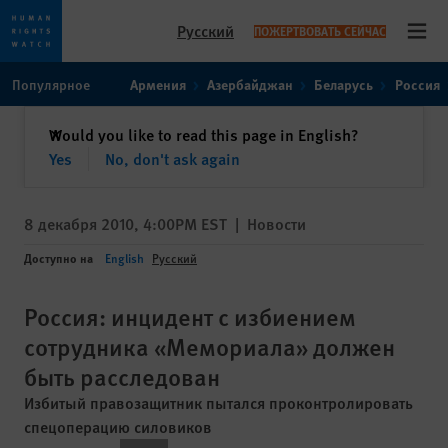
Русский
ПОЖЕРТВОВАТЬ СЕЙЧАС
Open
Skip
Skip
Популярное
Армения
Азербайджан
Беларусь
Россия
to
to
cookie
main
закрыть
Would you like to read this page in English?
✕
privacy
content
Yes
No, don't ask again
notice
8 декабря 2010, 4:00PM EST
|
Новости
Доступно на
English
Русский
Россия: инцидент с избиением
сотрудника «Мемориала» должен
быть расследован
Избитый правозащитник пытался проконтролировать
спецоперацию силовиков