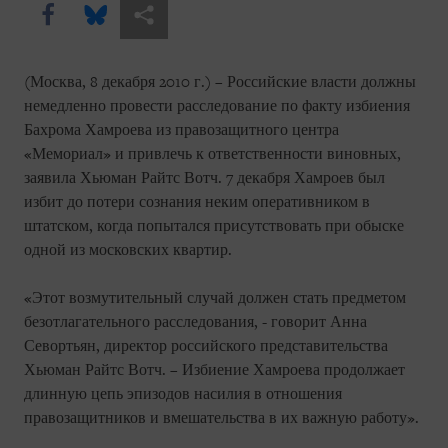
Share this via Facebook
Share this via Bluesky
Share this via Поделиться
(Москва, 8 декабря 2010 г.) – Российские власти должны
немедленно провести расследование по факту избиения
Бахрома Хамроева из правозащитного центра
«Мемориал» и привлечь к ответственности виновных,
заявила Хьюман Райтс Вотч. 7 декабря Хамроев был
избит до потери сознания неким оперативником в
штатском, когда попытался присутствовать при обыске
одной из московских квартир.
«Этот возмутительный случай должен стать предметом
безотлагательного расследования, - говорит Анна
Севортьян, директор российского представительства
Хьюман Райтс Вотч. – Избиение Хамроева продолжает
длинную цепь эпизодов насилия в отношения
правозащитников и вмешательства в их важную работу».