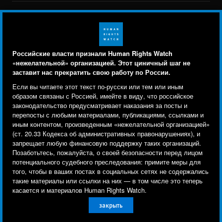
BlueSky
X
Faceboo
YouTu
Ins
Свяжитесь с нами
Footer
Заявление о политике конфиденциальности
Карта сайта
Российские власти признали Human Rights Watch
menu
«нежелательной» организацией. Этот циничный шаг не
Text Version
заставит нас прекратить свою работу по России.
Human Rights Watch cookie preferences
Мы используем файлы cookie, технологии
Если вы читаете этот текст по-русски или тем или иным
© 2026 Human Rights Watch
отслеживания и сторонние аналитические
образом связаны с Россией, имейте в виду, что российское
законодательство предусматривает наказания за посты и
инструменты, чтобы лучше понять, кто посещает
Human Rights Watch
| 350 Fifth Avenue, 34th Floor | New York,
NY
перепосты с любыми материалами, публикациями, ссылками и
сайт, и улучшить ваш опыт взаимодействия с ним.
10118-3299
USA
|
t
1.212.290.4700
иным контентом, произведенным «нежелательной организацией»
(ст. 20.33 Кодекса об административных правонарушениях), и
Используя наш сайт, вы соглашаетесь с этим.
Human Rights Watch
is a 501(C)(3) nonprofit registered in the US
запрещает любую финансовую поддержку таких организаций.
Ознакомьтесь с нашей
политикой
under EIN: 13-2875808
Позаботьтесь, пожалуйста, о своей безопасности перед лицом
потенциального судебного преследования: примите меры для
конфиденциальности,
чтобы узнать, для чего
того, чтобы в ваших постах в социальных сетях не содержались
используются файлы cookie и как изменить ваши
такие материалы или ссылки на них — в том числе это теперь
настройки.
касается и материалов Human Rights Watch.
закрыть
Другое
Принять