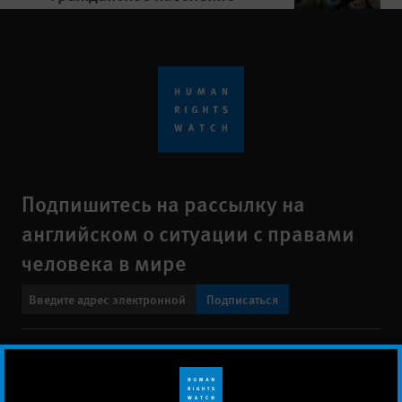
Подпишитесь на рассылку на
английском о ситуации с правами
человека в мире
Подписаться
BlueSky
X
Faceboo
YouTu
Ins
Свяжитесь с нами