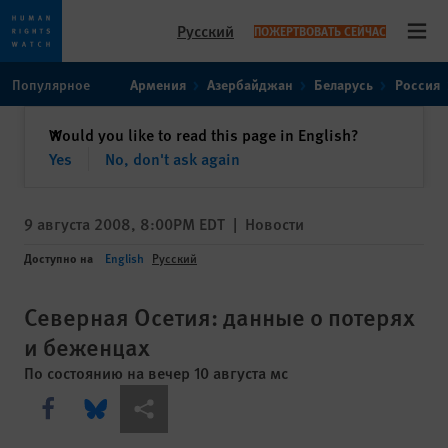
Русский
ПОЖЕРТВОВАТЬ СЕЙЧАС
Open
Skip
Skip
Популярное
Армения
Азербайджан
Беларусь
Россия
to
to
cookie
main
закрыть
Would you like to read this page in English?
✕
privacy
content
Yes
No, don't ask again
notice
9 августа 2008, 8:00PM EDT
|
Новости
Доступно на
English
Русский
Северная Осетия: данные о потерях
и беженцах
По состоянию на вечер 10 августа мс
Share this via Facebook
Share this via Bluesky
Share this via Поделиться