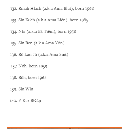
Rmah Hlach (a.k.a Ama Blut), born 1968
Siu Kơch (a.k.a Ama Liên), born 1985
Nhi (a.k.a Bă Tiêm), born 1958
Siu Ben (a.k.a Ama Yôn)
Rơ Lan Jú (a.k.a Ama Suit)
Nơh, born 1959
Rôh, born 1962
Siu Wiu
Y Kur BĐáp