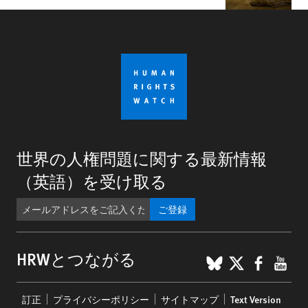
世界の人権問題に関する最新情報
（英語）を受け取る
ご登録
BlueSky
X
Faceb
You
HRWとつながる
Footer
訂正
プライバシーポリシー
サイトマップ
Text Version
menu