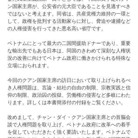
ン国家主席が、公安省の元大臣であることを見逃すべき
ではないと考えます。同省は、共産党権力維持の一環と
して、政権を批判する活動家らに対し、脅迫や逮捕など
の人権侵害を行ってきた悪名高い省庁です。
ベトナムにとって最大の二国間援助ドナーであり、重要
な輸出先でもある日本は、同国のきわめて深刻な人権状
況の改善に向けてベトナム政府に働きかけられる特殊な
立場におられます。
今回のクアン国家主席の訪日において取り上げられるべ
き人権問題は、言論・結社の自由の制限、宗教実践と信
仰の制限、政治囚の投獄、労働権の侵害など多岐にわた
ります。詳しくは本書簡添付の付録をご覧ください。
改めまして、チャン・ダイ・クアン国家主席との首脳会
談で人権問題を取り上げ、ベトナム政府に改革への着手
を促していただきたく強く要請いたします。ベトナムで