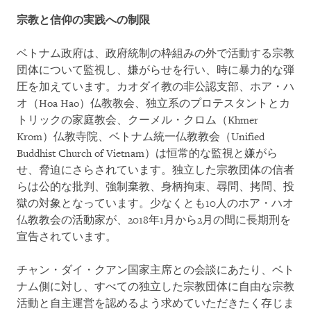
宗教と信仰の実践への制限
ベトナム政府は、政府統制の枠組みの外で活動する宗教
団体について監視し、嫌がらせを行い、時に暴力的な弾
圧を加えています。カオダイ教の非公認支部、ホア・ハ
オ（Hoa Hao）仏教教会、独立系のプロテスタントとカ
トリックの家庭教会、クーメル・クロム（Khmer
Krom）仏教寺院、ベトナム統一仏教教会（Unified
Buddhist Church of Vietnam）は恒常的な監視と嫌がら
せ、脅迫にさらされています。独立した宗教団体の信者
らは公的な批判、強制棄教、身柄拘束、尋問、拷問、投
獄の対象となっています。少なくとも10人のホア・ハオ
仏教教会の活動家が、2018年1月から2月の間に長期刑を
宣告されています。
チャン・ダイ・クアン国家主席との会談にあたり、ベト
ナム側に対し、すべての独立した宗教団体に自由な宗教
活動と自主運営を認めるよう求めていただきたく存じま