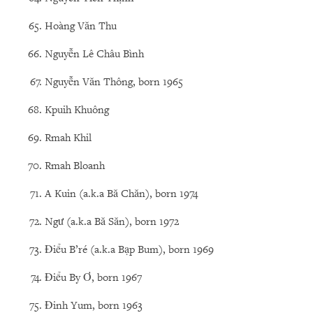
Hoàng Văn Thu
Nguyễn Lê Châu Bình
Nguyễn Văn Thông, born 1965
Kpuih Khuông
Rmah Khil
Rmah Bloanh
A Kuin (a.k.a Bă Chăn), born 1974
Ngư (a.k.a Bă Săn), born 1972
Điểu B’ré (a.k.a Bạp Bum), born 1969
Điểu By Ơ, born 1967
Đinh Yum, born 1963