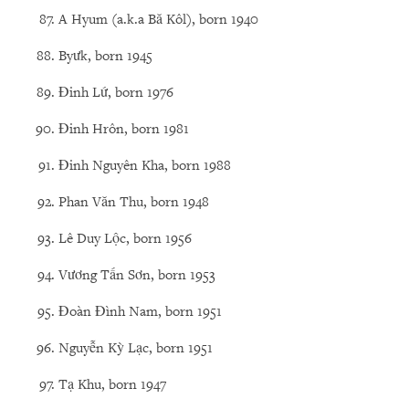
A Hyum (a.k.a Bă Kôl), born 1940
Byưk, born 1945
Đinh Lứ, born 1976
Đinh Hrôn, born 1981
Đinh Nguyên Kha, born 1988
Phan Văn Thu, born 1948
Lê Duy Lộc, born 1956
Vương Tấn Sơn, born 1953
Đoàn Đình Nam, born 1951
Nguyễn Kỳ Lạc, born 1951
Tạ Khu, born 1947