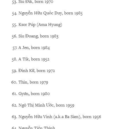
Siu Đik, born 1970
Nguyễn Hữu Quốc Duy, born 1985
Ksor Púp (Ama Hyung)
Siu Đoang, born 1983
A Jen, born 1984
A Tik, born 1952
Đinh Kữ, born 1972
Thin, born 1979
Gyưn
,
born 1980
Ngô Thị Minh Ước, born 1959
Nguyễn Hữu Vinh (a.k.a Ba Sàm), born 1956
Nguyễn Tiến Thịnh