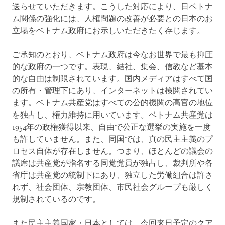
送らせていただきます。こうした対応により、日ベトナ
ム関係の強化には、人権問題の改善が必要との日本のお
立場をベトナム政府にお示しいただきたく存じます。
ご承知のとおり、ベトナム政府は今なお世界で最も抑圧
的な政府の一つです。表現、結社、集会、信教など基本
的な自由は制限されています。国内メディアはすべて国
の所有・管理下にあり、インターネットは検閲されてい
ます。ベトナム共産党はすべての公的機関の高官の地位
を独占し、権力維持に用いています。ベトナム共産党は
1954年の政権獲得以来、自由で公正な選挙の実施を一度
も許していません。また、同国では、真の民主主義のプ
ロセス自体が存在しません。つまり、ほとんどの議会の
議席は共産党が指名する同党党員が独占し、裁判所や各
省庁は共産党の統制下にあり、独立した労働組合は許さ
れず、社会団体、宗教団体、市民社会グループも厳しく
規制されているのです。
また民主主義国家・日本としては、今回来日予定のクア