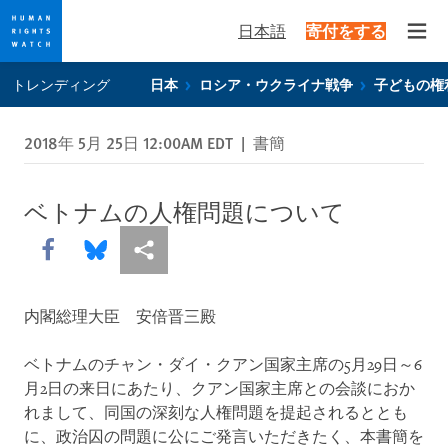
日本語
寄付をする
Open
Skip
Skip
トレンディング
日本
ロシア・ウクライナ戦争
子どもの権
to
to
cookie
main
2018年 5月 25日 12:00AM EDT
|
書簡
privacy
content
notice
ベトナムの人権問題について
Share this via Facebook
Share this via Bluesky
More sharing options
内閣総理大臣 安倍晋三殿
ベトナムのチャン・ダイ・クアン国家主席の5月29日～6
月2日の来日にあたり、クアン国家主席との会談におか
れまして、同国の深刻な人権問題を提起されるととも
に、政治囚の問題に公にご発言いただきたく、本書簡を