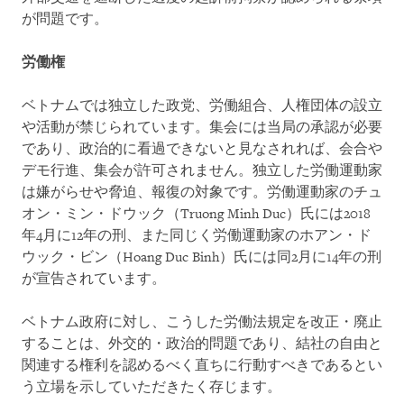
が問題です。
労働権
ベトナムでは独立した政党、労働組合、人権団体の設立
や活動が禁じられています。集会には当局の承認が必要
であり、政治的に看過できないと見なされれば、会合や
デモ行進、集会が許可されません。独立した労働運動家
は嫌がらせや脅迫、報復の対象です。労働運動家のチュ
オン・ミン・ドウック（Truong Minh Duc）氏には2018
年4月に12年の刑、また同じく労働運動家のホアン・ド
ウック・ビン（Hoang Duc Binh）氏には同2月に14年の刑
が宣告されています。
ベトナム政府に対し、こうした労働法規定を改正・廃止
することは、外交的・政治的問題であり、結社の自由と
関連する権利を認めるべく直ちに行動すべきであるとい
う立場を示していただきたく存じます。