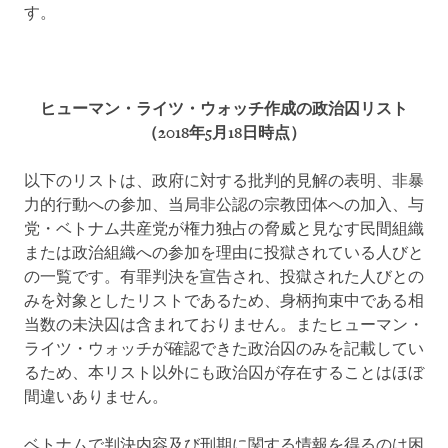
す。
ヒューマン・ライツ・ウォッチ作成の政治囚リスト
（
2018
年
5
月
18
日時点）
以下のリストは、政府に対する批判的見解の表明、非暴
力的行動への参加、当局非公認の宗教団体への加入、与
党・ベトナム共産党が権力独占の脅威と見なす民間組織
または政治組織への参加を理由に投獄されている人びと
の一覧です。有罪判決を宣告され、投獄された人びとの
みを対象としたリストであるため、身柄拘束中である相
当数の未決囚は含まれておりません。またヒューマン・
ライツ・ウォッチが確認できた政治囚のみを記載してい
るため、本リスト以外にも政治囚が存在することはほぼ
間違いありません。
ベトナムで判決内容及び刑期に関する情報を得るのは困