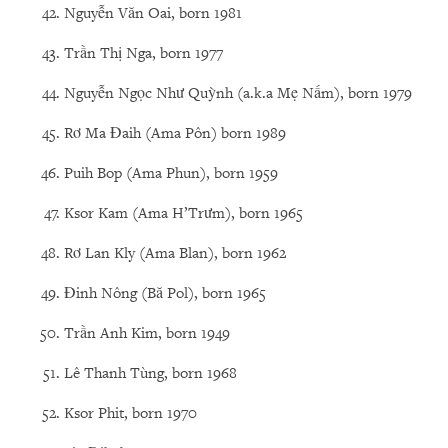
Nguyễn Văn Oai, born 1981
Trần Thị Nga, born 1977
Nguyễn Ngọc Như Quỳnh (a.k.a Mẹ Nấm), born 1979
Rơ Ma Đaih (Ama Pôn) born 1989
Puih Bop (Ama Phun), born 1959
Ksor Kam (Ama H’Trưm), born 1965
Rơ Lan Kly (Ama Blan), born 1962
Đinh Nông (Bă Pol), born 1965
Trần Anh Kim, born 1949
Lê Thanh Tùng, born 1968
Ksor Phit, born 1970