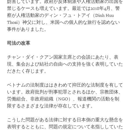
妨害しています。政府が反体制派や人権活動家の出国を
禁じるケースも増えています。最近では2018年4月、警
察が人権活動家のディン・フュ・トアイ（Dinh Huu
Thoai）神父に対し、米国への個人的な旅行を認めない
事件がありました。
司法の改革
チャン・ダイ・クアン国家主席との会談にあたり、表
現、集会および結社の自由への支持を強く表明していた
だきたく存じます。
ベトナムの法制度ははきわめて抑圧的な法制度を有して
います。政府批判が刑事犯罪とされるほか、宗教団体、
労働組合、非政府組織（NGO）、報道機関の活動を制
限するさまざまな法律が存在しています。
こうした問題がある法律に対する日本側の重大な懸念を
表明するとともに、問題の規定について名指ししていた