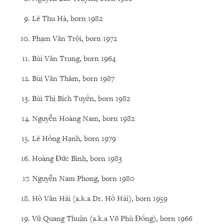
Lê Thu Hà, born 1982
Phạm Văn Trội, born 1972
Bùi Văn Trung, born 1964
Bùi Văn Thâm, born 1987
Bùi Thị Bích Tuyền, born 1982
Nguyễn Hoàng Nam, born 1982
Lê Hồng Hạnh, born 1979
Hoàng Đức Bình, born 1983
Nguyễn Nam Phong, born 1980
Hồ Văn Hải (a.k.a Dr. Hồ Hải), born 1959
Vũ Quang Thuận (a.k.a Võ Phù Đổng), born 1966