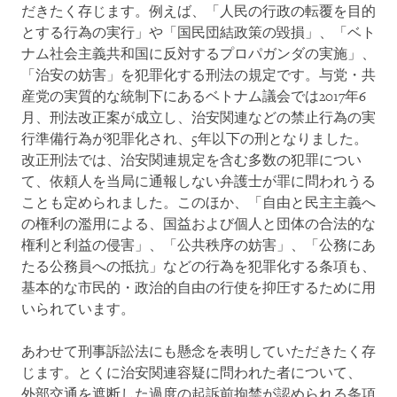
だきたく存じます。例えば、「人民の行政の転覆を目的
とする行為の実行」や「国民団結政策の毀損」、「ベト
ナム社会主義共和国に反対するプロパガンダの実施」、
「治安の妨害」を犯罪化する刑法の規定です。与党・共
産党の実質的な統制下にあるベトナム議会では2017年6
月、刑法改正案が成立し、治安関連などの禁止行為の実
行準備行為が犯罪化され、5年以下の刑となりました。
改正刑法では、治安関連規定を含む多数の犯罪につい
て、依頼人を当局に通報しない弁護士が罪に問われうる
ことも定められました。このほか、「自由と民主主義へ
の権利の濫用による、国益および個人と団体の合法的な
権利と利益の侵害」、「公共秩序の妨害」、「公務にあ
たる公務員への抵抗」などの行為を犯罪化する条項も、
基本的な市民的・政治的自由の行使を抑圧するために用
いられています。
あわせて刑事訴訟法にも懸念を表明していただきたく存
じます。とくに治安関連容疑に問われた者について、
外部交通を遮断した過度の起訴前拘禁が認められる条項