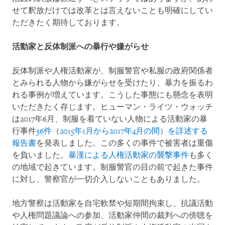
せて釈放だけでは改革とは言えないことも明確にしてい
ただきたく期待しております。
活動家と反体制派への暴行や嫌がらせ
反体制派や人権活動家が、制服警官や私服の政府関係者
とみられる人物から嫌がらせを受けたり、暴力を振るわ
れる事例が増えています。こうした事態にも懸念を表明
いただきたく存じます。ヒューマン・ライツ・ウォッチ
は2017年6月、制服を着ていない人物による活動家の暴
行事件
36件（2015年1月から2017年4月の間）を詳述する
報告書
を発表しました。この多くの事件で被害者は重傷
を負いました。
暴漢による人権活動家の襲撃事件
も多く
の地域で起きています。制服警官の目の前で起きた事件
に対し、警察官が一切介入しないこともありました。
地方警察は活動家を自宅軟禁や短期間拘束し、抗議活動
や人権問題議論への参加、活動家仲間の裁判への傍聴を