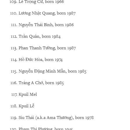
Lê Trọng Cư, born 1966
Lương Nhật Quang, born 1987
Nguyễn Thái Bình, born 1986
Trần Quân, born 1984
Phan Thanh Tường, born 1987
Hồ Đức Hòa, born 1974
Nguyễn Đặng Minh Mẫn, born 1985
Tráng A Chớ, born 1985
Kpuil Mel
Kpuil Lễ
Siu Thái (a.k.a Ama Thương), born 1978
Phạm Thị Phượng, born 1945