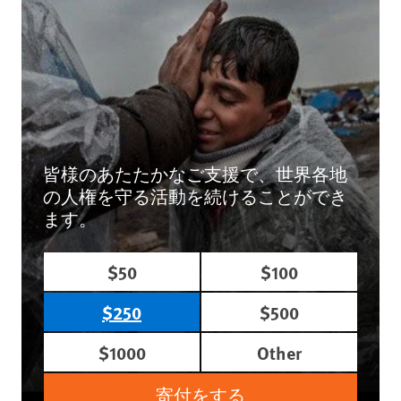
皆様のあたたかなご支援で、世界各地
の人権を守る活動を続けることができ
ます。
$50
$100
$250
$500
$1000
Other
寄付をする