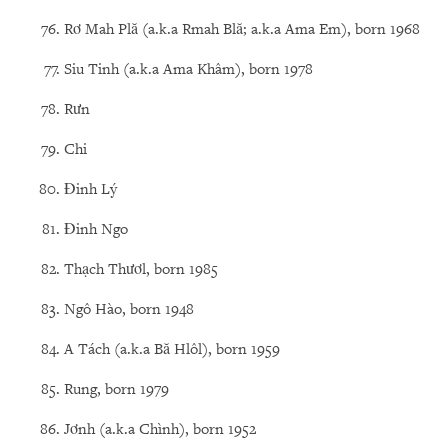
Rơ Mah Plă (a.k.a Rmah Blă; a.k.a Ama Em), born 1968
Siu Tinh (a.k.a Ama Khâm), born 1978
Rưn
Chi
Đinh Lý
Đinh Ngo
Thạch Thươl, born 1985
Ngô Hào, born 1948
A Tách (a.k.a Bă Hlôl), born 1959
Rung, born 1979
Jơnh (a.k.a Chình), born 1952