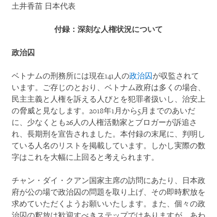
土井香苗 日本代表
付録：深刻な人権状況について
政治囚
ベトナムの刑務所には現在141人の
政治囚
が収監されて
います。ご存じのとおり、ベトナム政府は多くの場合、
民主主義と人権を訴える人びとを犯罪者扱いし、治安上
の脅威と見なします。2018年1月から5月までのあいだ
に、少なくとも26人の人権活動家とブロガーが訴追さ
れ、長期刑を宣告されました。本付録の末尾に、判明し
ている人名のリストを掲載しています。しかし実際の数
字はこれを大幅に上回ると考えられます。
チャン・ダイ・クアン国家主席の訪問にあたり、日本政
府が公の場で政治囚の問題を取り上げ、その即時釈放を
求めていただくようお願いいたします。また、個々の政
治囚の釈放は歓迎すべきステップではありますが、あわ