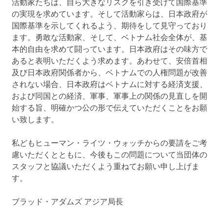
活動家たちは、自ら大きなリスクを引き受けて国際基準
の実現を求めています。そして活動家らは、日本政府が
国際基準を示してくれるよう、期待をして見守っており
ます。勇敢な活動家、そして、ベトナム社会全体が、基
本的自由を求めて闘っています。日本政府はその味方で
あると表明いただくよう求めます。あわせて、安倍首相
及び日本政府関係者から、ベトナムでの人権問題が改善
されない場合、日本政府はベトナムに対する経済支援、
および同国との経済、軍事、軍事上の関係の見直しを開
始する旨、明確かつ公の形で伝えていただくことをお願
い致します。
私どもヒューマン・ライツ・ウォッチからの要請をご考
慮いただくとともに、今後もこの問題について当団体の
スタッフと協議いただくよう重ねてお願い申し上げま
す。
ブラッド・アダムズ アジア局長