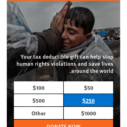
Your tax deductible gift can help stop
human rights violations and save lives
around the world.
$100
$50
$500
$250
Other
$1000
DONATE NOW