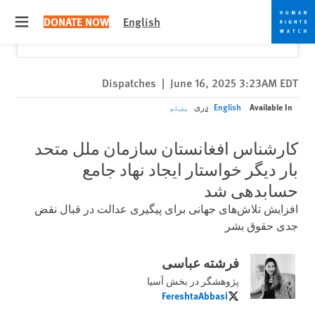
Skip
Skip
Close
Would you like to read this page in English?
✕
DONATE NOW
English
to
to
 menu
Yes
No, don't ask again
cookie
main
content
privacy
notice
Dispatches
|
June 16, 2025 3:23AM EDT
Available In
English
دری
پښتو
کارشناس افغانستان سازمان ملل متحد
بار دیگر خواستار ایجاد نهاد جامع
حسابدهی شد
افزایش تلاش‌های جهانی برای پیگیری عدالت در قبال نقض
جدی حقوق بشر
فرشته عباسی
پژوهشگر در بخش آسیا
FereshtaAbbasi
FereshtaAbbasi