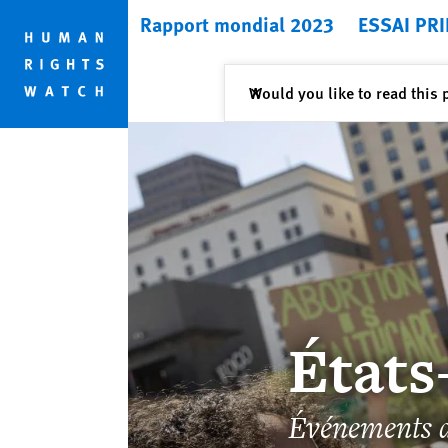
Skip
Skip
Rapport mondial 2023
ESSAI PRI
to
to
cookie
main
privacy
content
Fermer
Would you like to read this 
✕
notice
États
Événements 