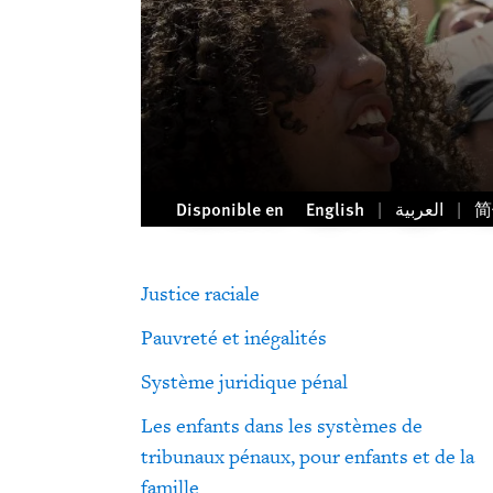
Disponible en
English
العربية
简
Justice raciale
Pauvreté et inégalités
Système juridique pénal
Les enfants dans les systèmes de
tribunaux pénaux, pour enfants et de la
famille