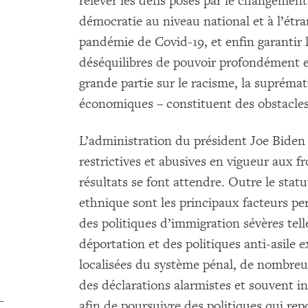
relever les défis posés par le changement
démocratie au niveau national et à l’étra
pandémie de Covid-19, et enfin garantir l
déséquilibres de pouvoir profondément e
grande partie sur le racisme, la suprémati
économiques – constituent des obstacles 
L’administration du président Joe Biden 
restrictives et abusives en vigueur aux f
résultats se font attendre. Outre le statut
ethnique sont les principaux facteurs pe
des politiques d’immigration sévères telle
déportation et des politiques anti-asile
localisées du système pénal, de nombreus
des déclarations alarmistes et souvent in
afin de poursuivre des politiques qui rep