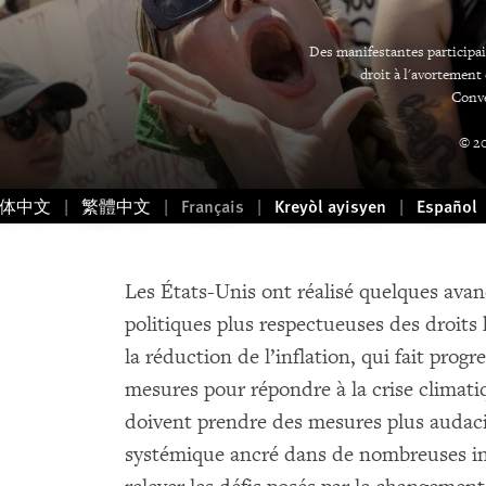
Des manifestantes participa
droit à l'avortement
Conve
© 20
体中文
繁體中文
Français
Kreyòl ayisyen
Español
Les États-Unis ont réalisé quelques ava
politiques plus respectueuses des droits
la réduction de l’inflation, qui fait progr
mesures pour répondre à la crise climati
doivent prendre des mesures plus audac
systémique ancré dans de nombreuses ins