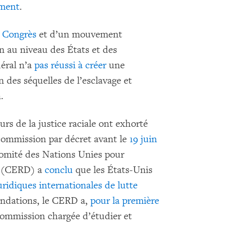
ement
.
 Congrès
et d’un mouvement
ion au niveau des États et des
déral n’a
pas réussi à créer
une
 des séquelles de l’esclavage et
.
urs de la justice raciale ont exhorté
 commission par décret avant le
19 juin
Comité des Nations Unies pour
le (CERD) a
conclu
que les États-Unis
ridiques internationales de lutte
andations, le CERD a,
pour la première
commission chargée d’étudier et