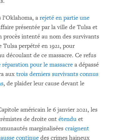
ns.
s l’Oklahoma, a
rejeté en partie une
ffaire présentée par la ville de Tulsa et
n procès intenté au nom des survivants
 Tulsa perpétré en 1921, pour
nu découlant de ce massacre. Ce refus
e réparation pour le massacre
a dépassé
tra aux
trois derniers survivants connus
ns
, de plaider leur cause devant le
Capitole américain le 6 janvier 2021, les
trémistes de droite ont
étendu
et
ommunautés marginalisées
craignent
ausse continue
des crimes haineux