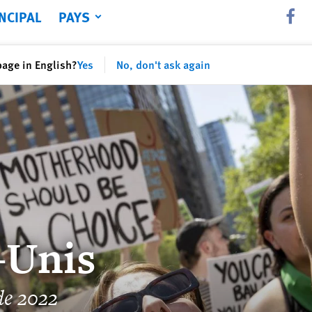
NCIPAL
PAYS
Share th
page in English?
Yes
No, don't ask again
-Unis
de 2022