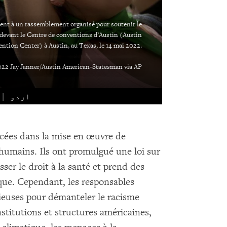
ient à un rassemblement organisé pour soutenir le
 devant le Centre de conventions d’Austin (Austin
ntion Center) à Austin, au Texas, le 14 mai 2022.
22 Jay Janner/Austin American-Statesman via AP
اردو
ncées dans la mise en œuvre de
 humains. Ils ont promulgué une loi sur
esser le droit à la santé et prend des
que. Cependant, les responsables
ieuses pour démanteler le racisme
titutions et structures américaines,