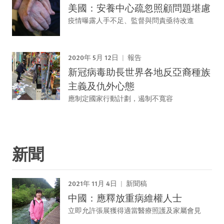
美國：安養中心疏忽照顧問題堪慮
疫情曝露人手不足、監督與問責亟待改進
2020年 5月 12日
報告
新冠病毒助長世界各地反亞裔種族
主義及仇外心態
應制定國家行動計劃，遏制不寬容
新聞
2021年 11月 4日
新聞稿
中國：應釋放重病維權人士
立即允許張展獲得適當醫療照護及家屬會見