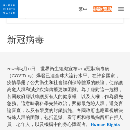
Skip
Skip
關閉
Would you like to read this page in English?
✕
繁中
捐款贊助
to
to
Open
Yes
No, don't ask again
cookie
main
privacy
content
notice
新冠病毒
2020年3月11日，世界衛生組織宣布2019冠狀病毒病
（COVID-19）爆發已達全球大流行水平。在許多國家，
疫情暴露了公共衛生和社會福利保障體系的缺陷，使保護
高危人群和減少疾病傳播更加困難。為了應對這一危機，
各國政府應以維護所有人的健康權，以及人權，作為優先
急務。這意味著科學先於政治，照顧最危險人群，避免言
論審查，以及有限度的封鎖措施。各國政府也應重視解決
特殊人群的困難，包括監獄、看守所和移民拘留所在押人
員，老年人，以及機構中的身心障礙者。
Human Rights