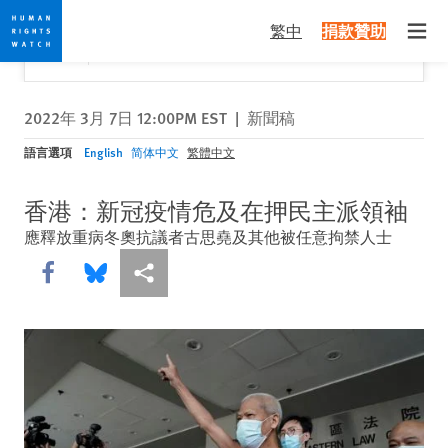
Skip
Skip
關閉
Would you like to read this page in English?
✕
繁中
捐款贊助
to
to
Open
Yes
No, don't ask again
cookie
main
privacy
content
notice
2022年 3月 7日 12:00PM EST
|
新聞稿
語言選項
English
简体中文
繁體中文
香港：新冠疫情危及在押民主派領袖
應釋放重病冬奧抗議者古思堯及其他被任意拘禁人士
Share this via Facebook
Share this via Bluesky
More sharing options