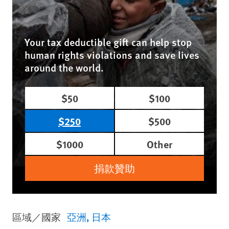
Your tax deductible gift can help stop
human rights violations and save lives
around the world.
$50
$100
$250
$500
$1000
Other
捐款贊助
區域／國家
亞洲
日本