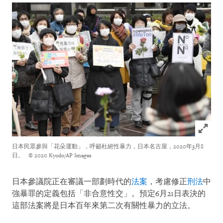
Click to
日本民眾參與「花朵運動」，呼籲杜絕性暴力，日本名古屋，2020年3月8
日。
© 2020 Kyodo/AP Images
日本參議院正在審議一部劃時代的
法案
，考慮修正
刑法
中
強暴罪的定義包括「非合意性交」。預定6月21日表決的
這部法案將是日本百年來第二次有關性暴力的立法。