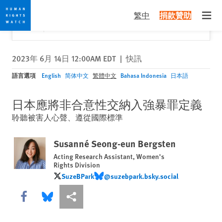
Skip
Skip
關閉
Would you like to read this page in English?
✕
繁中
捐款贊助
to
to
Open
Yes
No, don't ask again
cookie
main
privacy
content
notice
2023年 6月 14日 12:00AM EDT
|
快訊
語言選項
English
简体中文
繁體中文
Bahasa Indonesia
日本語
日本應將非合意性交納入強暴罪定義
聆聽被害人心聲、遵從國際標準
Susanné Seong-eun Bergsten
Acting Research Assistant, Women's
Rights Division
SuzeBPark
@suzebpark.bsky.social
SuzeBPark
@suzebpark.bsky.social
Share this via Facebook
Share this via Bluesky
More sharing options