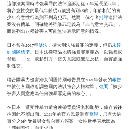
這部法案同時將強暴罪的法律追訴期從10年延長至15年，
將合意性交的最低年齡從13歲提高到16歲，年齡相近的青
少年合意性行為則不列為犯罪。然而，倖存者
批評
這部法
案沒有簡單、明確地將強暴罪定義為「非合意性交罪」，
而是列出八種被害人可能無法表示同意的情況。
日本曾在2017年
修法
，擴大刑法強暴罪的定義，但仍
未達
到國際標準
。日本法律狹隘地將強暴罪定義為「以強暴或
脅迫」手段、或趁對方「喪失意識或無法反抗」而實施強
制性交。
聯合國暴力侵害婦女問題特別報告員在2021年發表的
報告
中敦促各國政府調整國內法以符合人權標準，
強調
「缺少
被害人同意應為任何強暴罪定義的核心」。
在日本，遭受性暴力還會連帶背負污名和恥辱，倖存者往
往因此不願出面。2021年的官方民意調查
發現
，只有大約
百分之6的受暴男女曾向警方報案，女性近半表示因為
「感到羞愧」而未求助。