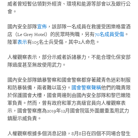
威者曾短暫佔領對外經濟、環境和能源等部會以及銀行公
會。
國內安全部隊
宣佈
，該部隊一名成員在救援受困樂格雷酒
店（
Le Grey Hotel
）的民眾時殉職，另有
70
名成員受傷
。
陸軍
表示
有
105
名士兵受傷，其中
2
人命危。
人權觀察表示，部分示威者訴諸暴力，不能合理化保安部
隊過度甚至無故使用武力。
國內安全部隊鎮暴警察和國會警察都穿著藏青色迷彩制服
和防暴裝備，兩者難以區分。
國會警察聲稱
他們的職責限
於保護國會大樓，國會周邊則由國內安全部隊和黎巴嫩陸
軍負責。然而，曾有政府和軍方高級官員向人權觀察表
示，國會警察應為
2019
年
12
月國會院區外圍嚴重濫用武力
鎮壓示威負責。
人權觀察根據多個消息記錄，
8
月
8
日在四個不同場合發生