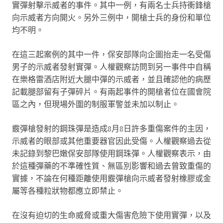
實彈射擊示威者的事件。其中一例，有兩名士兵持衝鋒槍
向示威者方向開火。另外三例中，開槍士兵的身份和單位
均不明。
在這三起案例的其中一件，保安部隊向企圖抬走一名受傷
男子的示威者發射實彈。人權觀察訪問到另一事件中自稱
在樂格雷酒店附近大腿中彈的示威者，並且確認他的病歷
記載腿部留有子彈碎片。有兩起事件的開槍者位在國會院
區之內，但現場外圍的制服軍警並未加以制止。
霰彈槍發射的鋼珠彈是造成
8
月
8
日許多重傷案件的主因，
示威者的眼部或其他重要器官因此受傷。人權觀察過去從
未記錄到黎巴嫩保安部隊使用鋼珠彈。人權觀察表示，由
於這種彈藥的不準確性質、無區別影響和過去曾致重傷的
實據，不論在何種距離使用霰彈槍向示威者發射橡膠或金
屬等各種粒狀物都應立即禁止。
在沒有迫切的生命威脅或重大傷害危險下使用實彈，以及