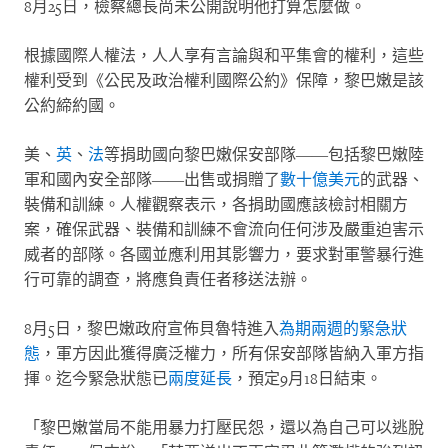
8
月
25
日，檢察總長尚未公開說明他打算怎麼做。
根據國際人權法，人人享有言論與和平集會的權利，這些
權利受到《公民及政治權利國際公約》保障，黎巴嫩是該
公約締約國。
美、
英
、
法
等捐助國向黎巴嫩保安部隊——包括黎巴嫩陸
軍和國內安全部隊——出售或捐贈了
數十億美元
的武器、
裝備和訓練。人權觀察表示，各捐助國應該檢討相關方
案，確保武器、裝備和訓練不會流向任何涉及嚴重迫害示
威者的部隊。各國並應利用其影響力，要求對軍警暴行進
行可靠的調查，將應負責任者移送法辦。
8
月
5
日，黎巴嫩政府宣佈貝魯特進入
為期兩週的緊急狀
態
，軍方因此獲得廣泛權力，所有保安部隊皆納入軍方指
揮。迄今緊急狀態已
兩度延長
，預定
9
月
18
日結束。
「黎巴嫩當局不能用暴力打壓民怨，還以為自己可以逃脫