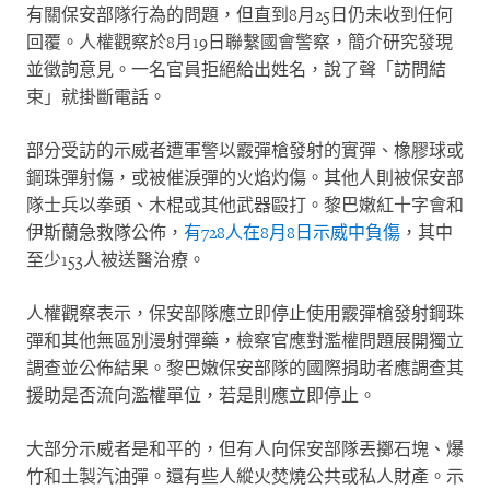
有關保安部隊行為的問題，但直到
8
月
25
日仍未收到任何
回覆。人權觀察於
8
月
19
日聯繫國會警察，簡介研究發現
並徵詢意見。一名官員拒絕給出姓名，說了聲「訪問結
束」就掛斷電話。
部分受訪的示威者遭軍警以霰彈槍發射的實彈、橡膠球或
鋼珠彈射傷，或被催淚彈的火焰灼傷。其他人則被保安部
隊士兵以拳頭、木棍或其他武器毆打。黎巴嫩紅十字會和
伊斯蘭急救隊公佈，
有
728
人在
8
月
8
日示威中負傷
，其中
至少
153
人被送醫治療。
人權觀察表示，保安部隊應立即停止使用霰彈槍發射鋼珠
彈和其他無區別漫射彈藥，檢察官應對濫權問題展開獨立
調查並公佈結果。黎巴嫩保安部隊的國際捐助者應調查其
援助是否流向濫權單位，若是則應立即停止。
大部分示威者是和平的，但有人向保安部隊丟擲石塊、爆
竹和土製汽油彈。還有些人縱火焚燒公共或私人財產。示