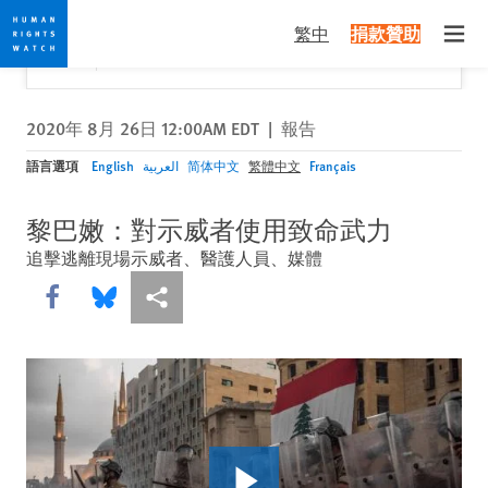
Skip
Skip
關閉
Would you like to read this page in English?
✕
繁中
捐款贊助
to
to
Open
Yes
No, don't ask again
cookie
main
privacy
content
notice
2020年 8月 26日 12:00AM EDT
|
報告
語言選項
English
العربية
简体中文
繁體中文
Français
黎巴嫩：對示威者使用致命武力
追擊逃離現場示威者、醫護人員、媒體
Share this via Facebook
Share this via Bluesky
More sharing options