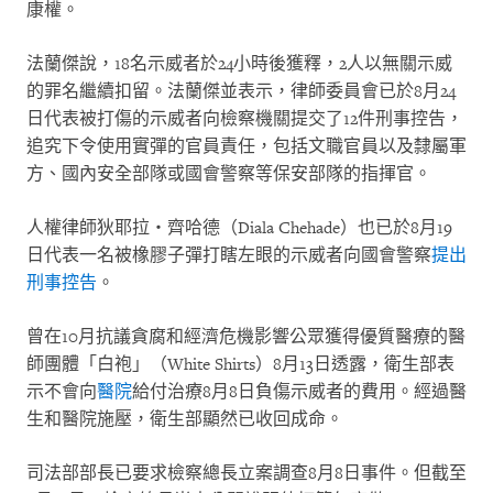
康權。
法蘭傑說，
18
名示威者於
24
小時後獲釋，
2
人以無關示威
的罪名繼續扣留。法蘭傑並表示，律師委員會已於
8
月
24
日代表被打傷的示威者向檢察機關提交了
12
件刑事控告，
追究下令使用實彈的官員責任，包括文職官員以及隸屬軍
方、國內安全部隊或國會警察等保安部隊的指揮官。
人權律師狄耶拉・齊哈德（
Diala Chehade
）也已於
8
月
19
日代表一名被橡膠子彈打瞎左眼的示威者向國會警察
提出
刑事控告
。
曾在
10
月抗議貪腐和經濟危機影響公眾獲得優質醫療的醫
師團體「白袍」（
White Shirts
）
8
月
13
日透露，衛生部表
示不會向
醫院
給付治療
8
月
8
日負傷示威者的費用。經過醫
生和醫院施壓，衛生部顯然已收回成命。
司法部部長已要求檢察總長立案調查
8
月
8
日事件。但截至