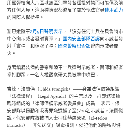
用霰彈槍向大片區域無區別擊發各種投射物而可能傷及前
方任何人員，這兩種情況都違反了關於執法官員
使用武力
的國際人權標準。
黎巴嫩陸軍
8
月
9
日聲明表示
，「沒有任何士兵在貝魯特市
中心向示威者發射實彈。」
國內安全部隊否認
向示威者發
射「實彈」和橡膠子彈；
國會警察也否認
曾向示威者開
火。
身著鎮暴裝備的警察和陸軍士兵還對示威者、醫師和記者
拳打腳踢，一名人權觀察研究員被擊中嘴巴。
吉達・法蘭傑（
Ghida Frangieh
）——身兼法律倡議組織
「法律議程」（
Legal Agenda
）的主席以及一群義務律師
臨時組成的「律師保護示威者委員會」成員
----
表示，保
安部隊以暴動和吸毒罪嫌逮捕了至少
20
名示威者。法蘭傑
說，保安部隊將被捕人士押往赫盧營區（
El-Helou
Barracks
）「非法送交」吸毒檢測，侵犯他們的隱私與健