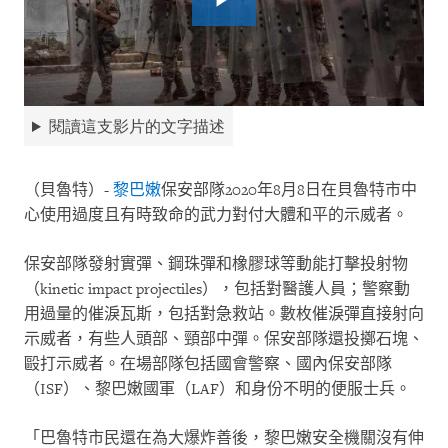
閱讀這支影片的文字描述
（貝魯特）
-
黎巴嫩
保安部隊
2020
年
8
月
8
日在貝魯特市中
心使用過度且有時致命的武力對付大體和平的示威者。
保安部隊發射實彈、鋼珠彈和橡膠球等動能打擊投射物
（
kinetic impact projectiles
），包括對醫護人員；警察動
用過量的催淚瓦斯，包括對急救站。數枚催淚彈直接射向
示威者，有些人頭部、頸部中彈。保安部隊還投擲石塊、
毆打示威者。在場部隊包括國會警察、國內保安部隊
（
ISF
）、黎巴嫩國軍（
LAF
）和身份不明的便服士兵。
「巴魯特市民還在為大爆炸善後，黎巴嫩安全機關沒有伸