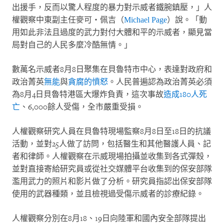
出援手，反而以驚人程度的暴力對示威者鐵腕鎮壓，」人
權觀察中東副主任麥可・佩吉（
Michael Page
）說。「動
用如此非法且過度的武力對付大體和平的示威者，顯見當
局對自己的人民多麼冷酷無情。」
數萬名示威者
8
月
8
日聚集在貝魯特市中心，表達對政府和
政治菁英
無能
與
貪腐的憤怒
。人民普遍認為政治菁英必須
為
8
月
4
日貝魯特港區大爆炸負責，這次事故
造成
180
人死
亡
、
6,000
餘人受傷，全市嚴重受損。
人權觀察研究人員在貝魯特現場監察
8
月
8
日至
18
日的抗議
活動，並對
25
人做了訪問，包括醫生和其他醫護人員、記
者和律師。人權觀察在示威現場拍攝並收集到各式彈殼，
並對直接寄給研究員或從社交媒體平台收集到的保安部隊
濫用武力的照片和影片做了分析。研究員指認出保安部隊
使用的武器種類，並且檢視過受傷示威者的診療紀錄。
人權觀察分別在
8
月
18
、
19
日向陸軍和國內安全部隊提出