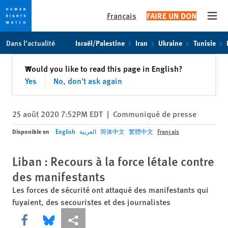
Français
FAIRE UN DON
Open
Skip
Skip
Dans l’actualité
Israël/Palestine
Iran
Ukraine
Tunisie
to
to
cookie
main
Fermer
Would you like to read this page in English?
✕
privacy
content
Yes
No, don't ask again
notice
25 août 2020 7:52PM EDT
|
Communiqué de presse
Disponible en
English
العربية
简体中文
繁體中文
Français
Liban : Recours à la force létale contre
des manifestants
Les forces de sécurité ont attaqué des manifestants qui
fuyaient, des secouristes et des journalistes
Share this via Facebook
Share this via Bluesky
Share this via Partagez