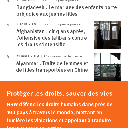
Communiqué de presse
Bangladesh : Le mariage des enfants porte
préjudice aux jeunes filles
3 août 2026
Communiqué de presse
Afghanistan : cinq ans après,
l'offensive des talibans contre
les droits s'intensifie
21 mars 2019
Communiqué de presse
Myanmar : Traite de femmes et
de filles transportées en Chine
Protéger les droits, sauver des vies
HRW défend les droits humains dans près de
100 pays à travers le monde, mettant en
lumière les violations et appelant à traduire