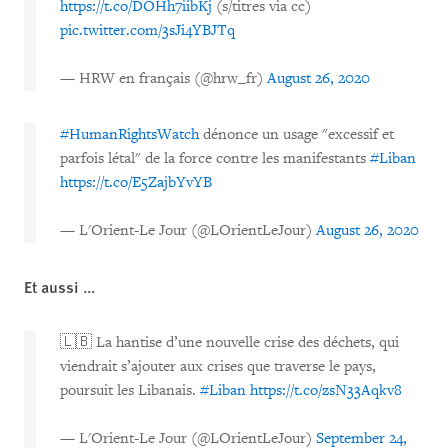
https://t.co/DOHh7iibKj
(s/titres via cc)
pic.twitter.com/3sJi4YBJTq
— HRW en français (@hrw_fr)
August 26, 2020
#HumanRightsWatch
dénonce un usage "excessif et
parfois létal" de la force contre les manifestants
#Liban
https://t.co/E5ZajbYvYB
— L'Orient-Le Jour (@LOrientLeJour)
August 26, 2020
Et aussi …
🇱🇧️ La hantise d’une nouvelle crise des déchets, qui
viendrait s’ajouter aux crises que traverse le pays,
poursuit les Libanais.
#Liban
https://t.co/zsN33Aqkv8
— L'Orient-Le Jour (@LOrientLeJour)
September 24,