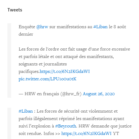
Tweets
Enquête
@hrw
sur manifestations au
#Liban
le 8 août
dernier
Les forces de l'ordre ont fait usage d'une force excessive
et parfois létale et ont attaqué des manifestants,
soignants et journalistes
pacifiques.
https://t.co/6N2IKGdaWI
pic.twitter.com/LPU1o0u0tK
— HRW en français (@hrw_fr)
August 26, 2020
#Liban
: Les forces de sécurité ont violemment et
parfois illégalement réprimé les manifestations ayant
suivi l’explosion à
#Beyrouth
. HRW demande que justice
soit rendue. Infos >>
https://t.co/6N2IKGdaWI
YT