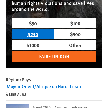
human rights violations and save lives
around the world.
$50
$100
$250
$500
$1000
Other
FAIRE UN DON
Région/Pays
Moyen-Orient/Afrique du Nord
Liban
À LIRE AUSSI
6 août 2020
Communiqué de presse