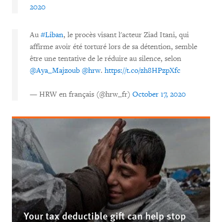
2020
Au
#Liban
, le procès visant l'acteur Ziad Itani, qui
affirme avoir été torturé lors de sa détention, semble
être une tentative de le réduire au silence, selon
@Aya_Majzoub
@hrw
.
https://t.co/zh8HPzpXfc
— HRW en français (@hrw_fr)
October 17, 2020
Your tax deductible gift can help stop