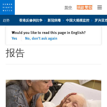
简中
捐款赞助
Open
Skip
Skip
趋势
香港反修例抗争
新冠病毒
中国大规模监控
罗兴亚
to
to
cookie
main
关闭
Would you like to read this page in English?
✕
privacy
content
Yes
No, don't ask again
notice
报告