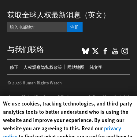
获取全球人权最新消息（英文）
注册
BlueSky
X
Faceboo
YouTu
Ins
与我们联络
Footer
修正
人权观察隐私权政策
网站地图
纯文字
menu
© 2026 Human Rights Watch
Human Rights Watch
| 350 Fifth Avenue, 34th Floor | New York,
NY
Human Rights Watch cookie preferences
We use cookies, tracking technologies, and third-party
10118-3299
USA
|
t
1.212.290.4700
analytics tools to better understand who is using the
Human Rights Watch
is a 501(C)(3) nonprofit registered in the US
website and improve your experience. By using our
under EIN: 13-2875808
website you are agreeing to this. Read our
privacy
policy
to find out what cookies are used for and how to