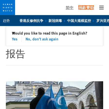
简中
捐款赞助
Open
Skip
Skip
趋势
香港反修例抗争
新冠病毒
中国大规模监控
罗兴亚
to
to
cookie
main
关闭
Would you like to read this page in English?
✕
privacy
content
Yes
No, don't ask again
notice
报告