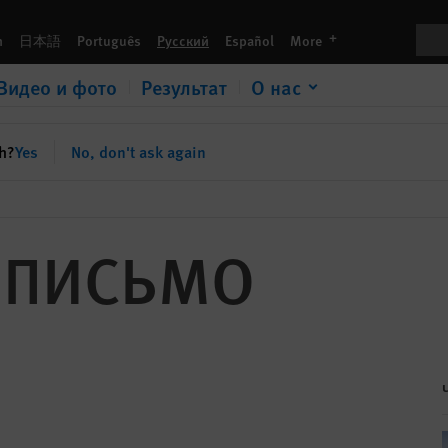
Пои
languages
h
日本語
Português
Русский
Español
More
Видео и фото
Результат
О нас
sh?
Yes
No, don't ask again
 ПИСЬМО