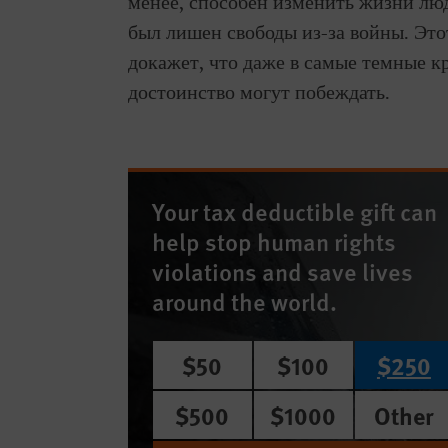
менее, способен изменить жизни люд
был лишен свободы из-за войны. Это
докажет, что даже в самые темные к
достоинство могут побеждать.
Your tax deductible gift can
help stop human rights
violations and save lives
around the world.
$50
$100
$250
$500
$1000
Other