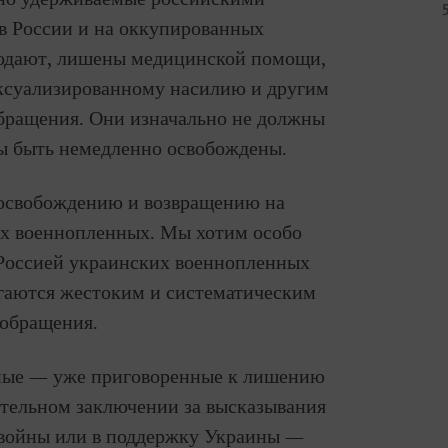
 в России и на оккупированных
лодают, лишены медицинской помощи,
ексуализированному насилию и другим
обращения. Они изначально не должны
ы быть немедленно освобождены.
освобождению и возвращению на
их военнопленных. Мы хотим особо
Россией украинских военнопленных
ргаются жестоким и систематическим
 обращения.
ные — уже приговоренные к лишению
ительном заключении за высказывания
 войны или в поддержку Украины —