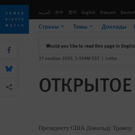
Skip
Skip
ОТКРЫТОЕ ПИСЬМО
to
to
العربية
简中
繁中
English
Français
Deutsc
cookie
main
privacy
content
Страны
Темы
Доклады
notice
закрыть
Would you like to read this page in Engli
✕
Share this via Facebook
27 ноября 2025, 5:55AM EST
|
Letter
Share this via Bluesky
ОТКРЫТОЕ
Share this via Поделиться
Президенту США Дональду Трампу