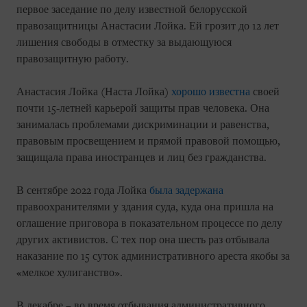
первое заседание по делу известной белорусской
правозащитницы Анастасии Лойка. Ей грозит до 12 лет
лишения свободы в отместку за выдающуюся
правозащитную работу.
Анастасия Лойка (Наста Лойка)
хорошо известна
своей
почти 15-летней карьерой защиты прав человека. Она
занималась проблемами дискриминации и равенства,
правовым просвещением и прямой правовой помощью,
защищала права иностранцев и лиц без гражданства.
В сентябре 2022 года Лойка
была задержана
правоохранителями у здания суда, куда она пришла на
оглашение приговора в показательном процессе по делу
других активистов. С тех пор она шесть раз отбывала
наказание по 15 суток административного ареста якобы за
«мелкое хулиганство».
В декабре – во время отбывания административного