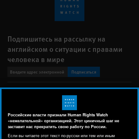
Подпишитесь на рассылку на
английском о ситуации с правами
человека в мире
Подписаться
BlueSky
X
Faceboo
YouTu
Ins
Свяжитесь с нами
Footer
Заявление о политике конфиденциальности
Карта сайта
Российские власти признали Human Rights Watch
menu
«нежелательной» организацией. Этот циничный шаг не
Text Version
заставит нас прекратить свою работу по России.
Human Rights Watch cookie preferences
Мы используем файлы cookie, технологии
Если вы читаете этот текст по-русски или тем или иным
© 2026 Human Rights Watch