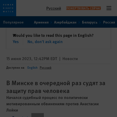
Русский
ПОЖЕРТВОВАТЬ СЕЙЧАС
Open
Skip
Skip
Популярное
Армения
Азербайджан
Беларусь
Россия
to
to
cookie
main
закрыть
Would you like to read this page in English?
✕
privacy
content
Yes
No, don't ask again
notice
15 июня 2023, 12:42PM EDT
|
Новости
Доступно на
English
Русский
В Минске в очередной раз судят за
защиту прав человека
Начался судебный процесс по политически
мотивированным обвинениям против Анастасии
Лойки