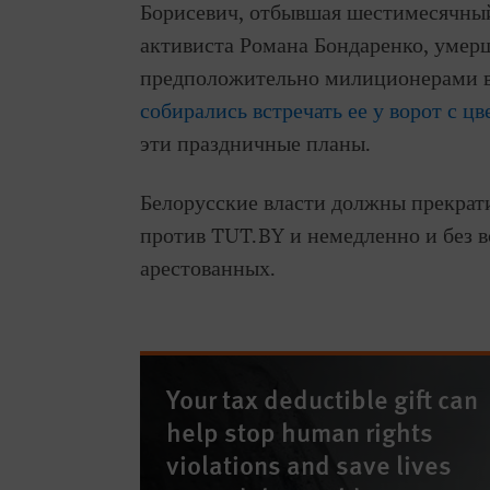
Борисевич, отбывшая шестимесячный 
активиста Романа Бондаренко, умер
предположительно милиционерами в 
собирались встречать ее у ворот с ц
эти праздничные планы.
Белорусские власти должны прекрат
против TUT.BY и немедленно и без в
арестованных.
Your tax deductible gift can
help stop human rights
violations and save lives