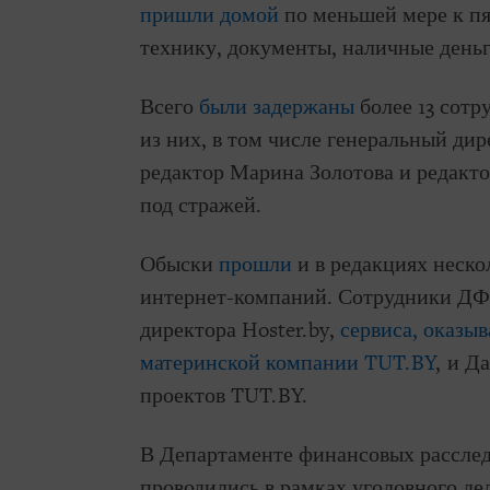
пришли домой
по меньшей мере к пя
технику, документы, наличные деньг
Всего
были задержаны
более 13 сотр
из них, в том числе генеральный ди
редактор Марина Золотова и редакто
под стражей.
Обыски
прошли
и в редакциях неск
интернет-компаний. Сотрудники ДФ
директора Hoster.by,
сервиса, оказы
материнской компании TUT.BY
, и Д
проектов TUT.BY.
В Департаменте финансовых рассле
проводились в рамках уголовного де