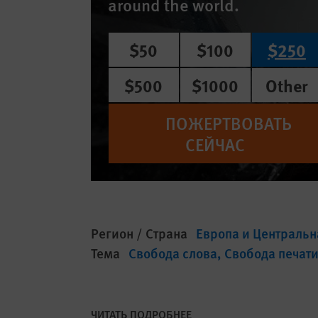
around the world.
$50
$100
$250
$500
$1000
Other
ПОЖЕРТВОВАТЬ
СЕЙЧАС
Регион / Страна
Европа и Центральн
Тема
Свобода слова
Свобода печат
ЧИТАТЬ ПОДРОБНЕЕ