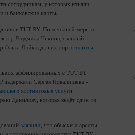
ти сотрудникам, у которых изъяли
и и банковские карты.
удников TUT.BY. По меньшей мере 11
ректор Людмила Чекина, главный
р Ольга Лойко, до сих пор
остаются
ольких аффилированных с TUT.BY
Р задержали Сергея Повалишева –
вающего хостинговые услуги
арью Данилову, которая ведёт один из
дований
заявили
, что обыски и аресты
ла в отношении руководства TUT.BY