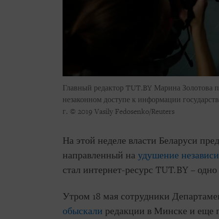
Главный редактор TUT.BY Марина Золотова по
незаконном доступе к информации государств
г.
© 2019 Vasily Fedosenko/Reuters
На этой неделе власти Беларуси пре
направленный на
удушение незави
стал интернет-ресурс TUT.BY – одно
Утром 18 мая сотрудники Департам
обыскали
редакции в Минске и еще п