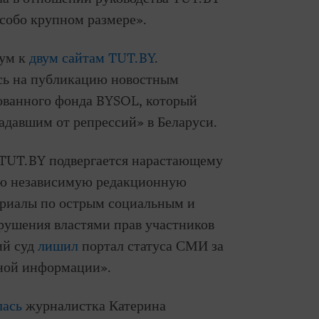
особо крупном размере».
мум к
двум сайтам TUT.BY
.
сь на публикацию новостным
ованного фонда BYSOL, который
давшим от репрессий» в Беларуси.
 TUT.BY подвергается нарастающему
вою независимую редакционную
ериалы по острым социальным и
рушения властями прав участников
ий суд
лишил
портал статуса СМИ за
рной информации».
лась
журналистка Катерина