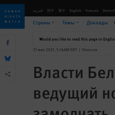
Skip
Skip
Власти Беларуси пытаются заставить ведущий новостной 
to
to
العربية
简中
繁中
English
Français
Deutsc
cookie
main
privacy
content
Страны
Темы
Доклады
notice
закрыть
Would you like to read this page in Engli
✕
Share this via Facebook
21 мая 2021, 5:14AM EDT
|
Новости
Share this via Bluesky
Власти Бел
Share this via Поделиться
ведущий н
замолчать