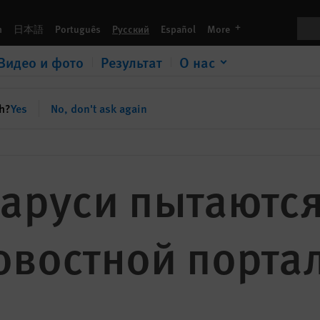
портал замолчать
Пои
languages
h
日本語
Português
Русский
Español
More
Видео и фото
Результат
О нас
sh?
Yes
No, don't ask again
аруси пытаются
овостной порта