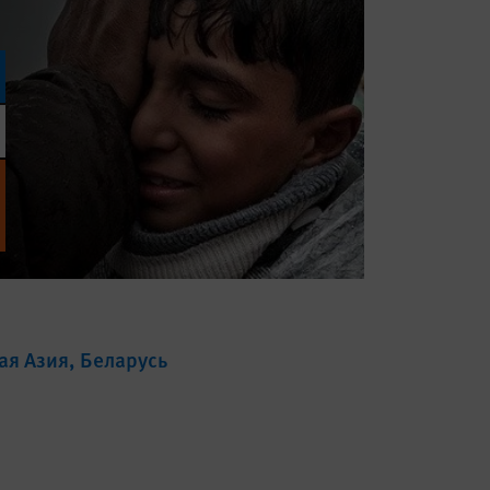
ая Азия
Беларусь
и