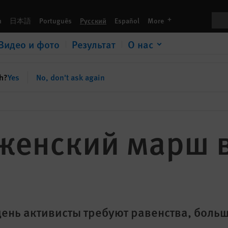
Пои
languages
h
日本語
Português
Русский
Español
More
Видео и фото
Результат
О нас
sh?
Yes
No, don't ask again
женский марш 
е
нь активисты требуют равенства, боль