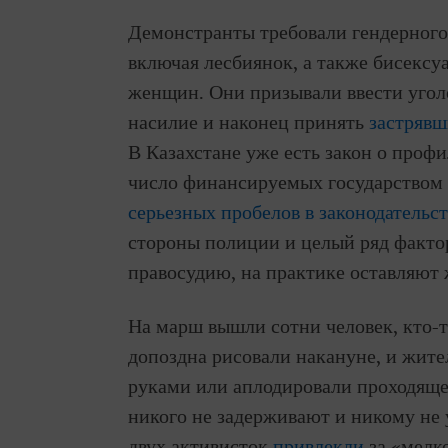
Демонстранты требовали гендерного
включая лесбиянок, а также бисексу
женщин. Они призывали ввести угол
насилие и наконец принять
застряв
В Казахстане уже есть закон о профи
число финансируемых государством 
серьезных пробелов в законодательст
стороны полиции и целый ряд факто
правосудию, на практике оставляют
На марш вышли сотни человек, кто-т
допоздна рисовали накануне, и жите
руками или аплодировали проходяще
никого не задерживают и никому не
двух активисток
привлекли
за «мелко