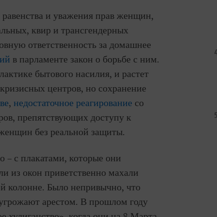
 равенства и уважения прав женщин,
альных, квир и трансгендерных
овную ответственность за домашнее
ший
в парламенте закон о борьбе с ним.
лактике бытового насилия, и растет
кризисных центров, но сохранение
ве
,
недостаточное реагирование
со
ров, препятствующих доступу к
 женщин без реальной защиты.
о – с плакатами, которые они
ли из окон приветственно махали
й колонне. Было непривычно, что
 угрожают арестом. В прошлом году
е хулиганство», когда они на 8 Марта