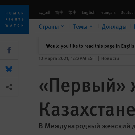
Skip
Skip
«Первый» женский марш в Казахстане
to
to
العربية
简中
繁中
English
Français
Deutsc
cookie
main
privacy
content
Страны
Темы
Доклады
notice
закрыть
Would you like to read this page in Engli
✕
Share this via Facebook
10 марта 2021, 1:22PM EST
|
Новости
Share this via Bluesky
«Первый» 
Share this via Поделиться
Казахстан
В Международный женский де