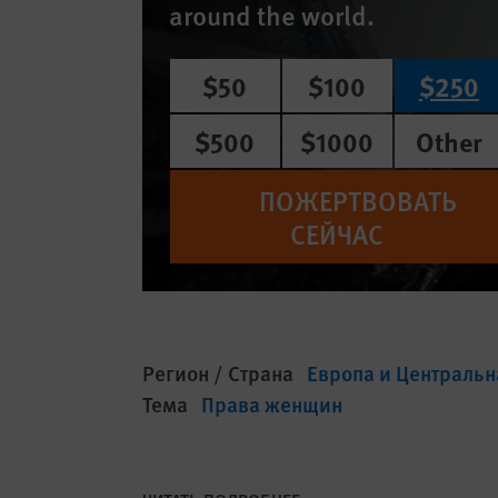
around the world.
$50
$100
$250
$500
$1000
Other
ПОЖЕРТВОВАТЬ
СЕЙЧАС
Регион / Страна
Европа и Центральн
Тема
Права женщин