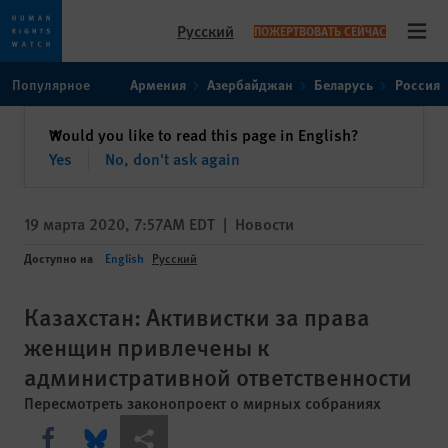
Русский
ПОЖЕРТВОВАТЬ СЕЙЧАС
Open
Skip
Skip
Популярное
Армения
Азербайджан
Беларусь
Россия
to
to
cookie
main
закрыть
Would you like to read this page in English?
✕
privacy
content
Yes
No, don't ask again
notice
19 марта 2020, 7:57AM EDT
|
Новости
Доступно на
English
Русский
Казахстан: Активистки за права
женщин привлечены к
административной ответственности
Пересмотреть законопроект о мирных собраниях
Share this via Facebook
Share this via Bluesky
Share this via Поделиться