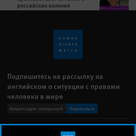
российских колония
Подпишитесь на рассылку на
английском о ситуации с правами
человека в мире
Подписаться
BlueSky
X
Faceboo
YouTu
Ins
Свяжитесь с нами