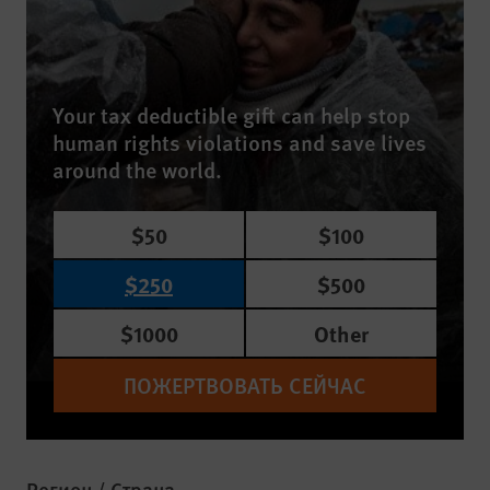
Your tax deductible gift can help stop
human rights violations and save lives
around the world.
$50
$100
$250
$500
$1000
Other
ПОЖЕРТВОВАТЬ СЕЙЧАС
Регион / Страна