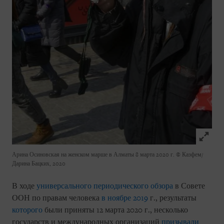
Click to
Арина Осиновская на женском марше в Алматы 8 марта 2020 г.
© Казфем/
Дарина Бацких, 2020
В ходе
универсального периодического обзора
в Совете
ООН по правам человека
в ноябре 2019
г., результаты
которого
были приняты 12 марта 2020 г., несколько
государств и международных организаций
призывали