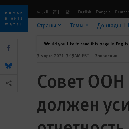
Skip
Skip
Совет ООН по правам человека должен усилить мониторинг
to
to
العربية
简中
繁中
English
Français
Deutsc
cookie
main
privacy
content
Страны
Темы
Доклады
notice
закрыть
Would you like to read this page in Engli
✕
Share this via Facebook
3 марта 2021, 3:19AM EST
|
Заявления
Share this via Bluesky
Совет ООН
Share this via Поделиться
должен уси
отчетность