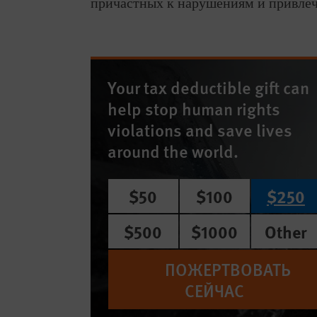
причастных к нарушениям и привлеч
Your tax deductible gift can
help stop human rights
violations and save lives
around the world.
$50
$100
$250
$500
$1000
Other
ПОЖЕРТВОВАТЬ
СЕЙЧАС