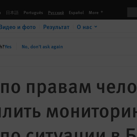
 и отчетность по ситуации в Беларуси
Пои
languages
h
日本語
Português
Русский
Español
More
Видео и фото
Результат
О нас
sh?
Yes
No, don't ask again
 по правам чел
лить мониторин
 по ситуации в 