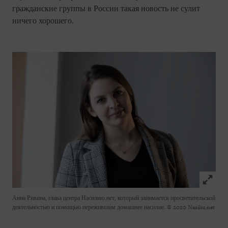
гражданские группы в России такая новость не сулит
ничего хорошего.
Click to
Анна Ривина, глава центра Насилию.нет, который занимается просветительской
деятельностью и помощью пережившим домашнее насилие.
© 2020 Nasiliu.net