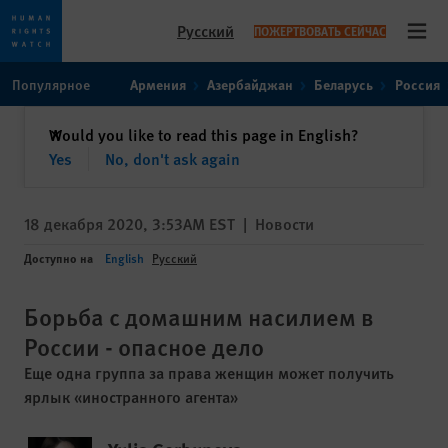
Русский
ПОЖЕРТВОВАТЬ СЕЙЧАС
Open
Skip
Skip
Популярное
Армения
Азербайджан
Беларусь
Россия
to
to
cookie
main
закрыть
Would you like to read this page in English?
✕
privacy
content
Yes
No, don't ask again
notice
18 декабря 2020, 3:53AM EST
|
Новости
Доступно на
English
Русский
Борьба с домашним насилием в
России - опасное дело
Еще одна группа за права женщин может получить
ярлык «иностранного агента»