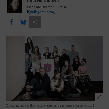
Yulia Gorbunova
Associate Director, Ukraine
yuliagorbunova_
yuliagorbunova_
Share this via Facebook
Share this via Bluesky
Share this via Поделиться
Click to
Сотрудники центра Насилию.нет, который занимается просветительской