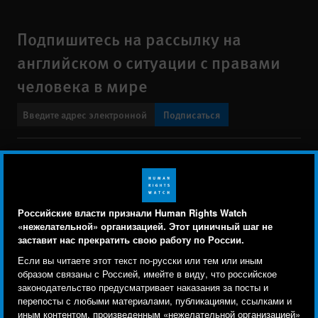
Подпишитесь на рассылку на
английском о ситуации с правами
человека в мире
Подписаться
BlueSky
X
Faceboo
YouTu
Ins
Свяжитесь с нами
Footer
Заявление о политике конфиденциальности
Карта сайта
Российские власти признали Human Rights Watch
menu
«нежелательной» организацией. Этот циничный шаг не
Text Version
заставит нас прекратить свою работу по России.
Human Rights Watch cookie preferences
Мы используем файлы cookie, технологии
Если вы читаете этот текст по-русски или тем или иным
© 2026 Human Rights Watch
отслеживания и сторонние аналитические
образом связаны с Россией, имейте в виду, что российское
законодательство предусматривает наказания за посты и
инструменты, чтобы лучше понять, кто посещает
Human Rights Watch
| 350 Fifth Avenue, 34th Floor | New York,
NY
перепосты с любыми материалами, публикациями, ссылками и
сайт, и улучшить ваш опыт взаимодействия с ним.
10118-3299
USA
|
t
1.212.290.4700
иным контентом, произведенным «нежелательной организацией»