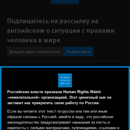
Подпишитесь на рассылку на
английском о ситуации с правами
человека в мире
Подписаться
BlueSky
X
Faceboo
YouTu
Ins
Свяжитесь с нами
Footer
Заявление о политике конфиденциальности
Карта сайта
Российские власти признали Human Rights Watch
menu
«нежелательной» организацией. Этот циничный шаг не
Text Version
заставит нас прекратить свою работу по России.
Human Rights Watch cookie preferences
Мы используем файлы cookie, технологии
Если вы читаете этот текст по-русски или тем или иным
© 2026 Human Rights Watch
отслеживания и сторонние аналитические
образом связаны с Россией, имейте в виду, что российское
законодательство предусматривает наказания за посты и
инструменты, чтобы лучше понять, кто посещает
Human Rights Watch
| 350 Fifth Avenue, 34th Floor | New York,
NY
перепосты с любыми материалами, публикациями, ссылками и