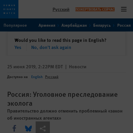
Русский
ПОЖЕРТВОВАТЬ СЕЙЧАС
Open
Skip
Skip
Популярное
Армения
Азербайджан
Беларусь
Россия
to
to
cookie
main
закрыть
Would you like to read this page in English?
✕
privacy
content
Yes
No, don't ask again
notice
25 июня 2019, 2:22PM EDT
|
Новости
Доступно на
English
Русский
Россия: Уголовное преследование
эколога
Правительство должно отменить проблемный «закон
об иностранных агентах»
Share this via Facebook
Share this via Bluesky
Share this via Поделиться