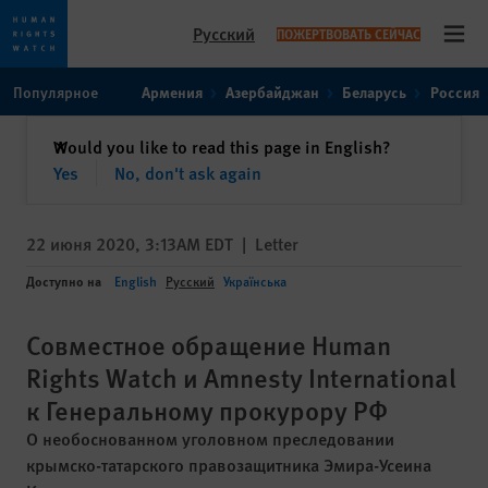
Русский
ПОЖЕРТВОВАТЬ СЕЙЧАС
Open
Skip
Skip
Популярное
Армения
Азербайджан
Беларусь
Россия
to
to
cookie
main
закрыть
Would you like to read this page in English?
✕
privacy
content
Yes
No, don't ask again
notice
22 июня 2020, 3:13AM EDT
|
Letter
Доступно на
English
Русский
Українська
Совместное обращение Human
Rights Watch и Amnesty International
к Генеральному прокурору РФ
О необоснованном уголовном преследовании
крымско-татарского правозащитника Эмира-Усеина