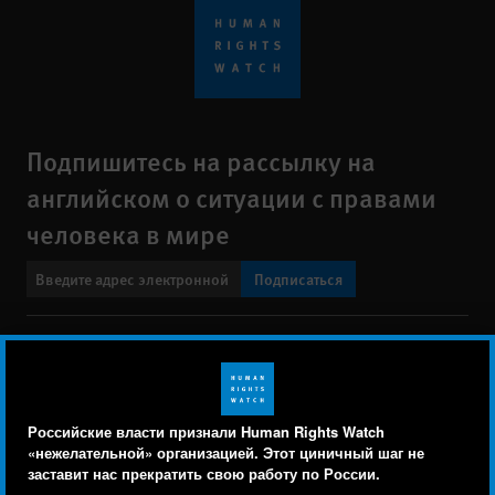
Подпишитесь на рассылку на
английском о ситуации с правами
человека в мире
Подписаться
BlueSky
X
Faceboo
YouTu
Ins
Свяжитесь с нами
Footer
Заявление о политике конфиденциальности
Карта сайта
Российские власти признали Human Rights Watch
menu
«нежелательной» организацией. Этот циничный шаг не
Text Version
заставит нас прекратить свою работу по России.