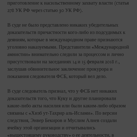
приготовление к насильственному захвату власти (статья
278 УК РФ через статью 30 УК РФ).
В суде не было представлено никаких убедительных
доказательств причастности кого-либо из подсудимых к
деяниям, которые в международном праве признаются
уголовно наказуемыми. Представители «Международной
амнистии» внимательно следили за процессом и лично
присутствовали на заседаниях 14 и 15 февраля 2018 г.,
заслушав обвинительное заключение прокурора и
показания следователя ФСБ, который вел дело.
В суде следователь признал, что у ФСБ нет никаких
доказательств того, что Куку и другие планировали
какие-либо акты насилия или были каким-либо образом
связаны с «Хизб ут-Тахрир аль-Ислами». По версии
следствия, Энвер Бекиров и Муслим Алиев создали
ячейку этой организации и отчитывались
«вышестоящему руководству» о ее деятельности, в