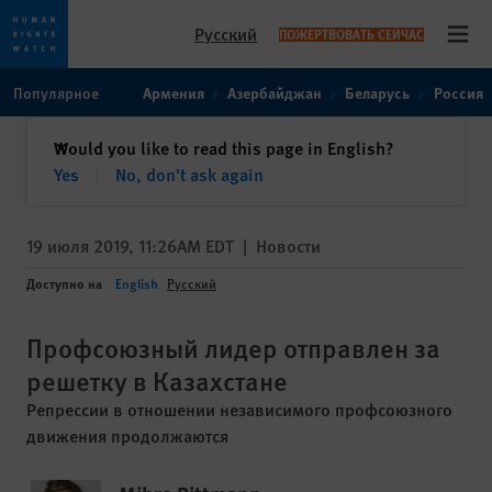
Русский
ПОЖЕРТВОВАТЬ СЕЙЧАС
Open
Skip
Skip
Популярное
Армения
Азербайджан
Беларусь
Россия
to
to
cookie
main
закрыть
Would you like to read this page in English?
✕
privacy
content
Yes
No, don't ask again
notice
19 июля 2019, 11:26AM EDT
|
Новости
Доступно на
English
Русский
Профсоюзный лидер отправлен за
решетку в Казахстане
Репрессии в отношении независимого профсоюзного
движения продолжаются