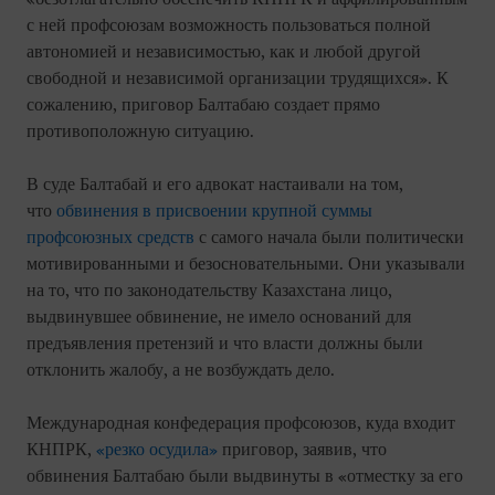
с ней профсоюзам возможность пользоваться полной
автономией и независимостью, как и любой другой
свободной и независимой организации трудящихся». К
сожалению, приговор Балтабаю создает прямо
противоположную ситуацию.
В суде Балтабай и его адвокат настаивали на том,
что
обвинения в присвоении крупной суммы
профсоюзных средств
с самого начала были политически
мотивированными и безосновательными. Они указывали
на то, что по законодательству Казахстана лицо,
выдвинувшее обвинение, не имело оснований для
предъявления претензий и что власти должны были
отклонить жалобу, а не возбуждать дело.
Международная конфедерация профсоюзов, куда входит
КНПРК,
«резко осудила»
приговор, заявив, что
обвинения Балтабаю были выдвинуты в «отместку за его