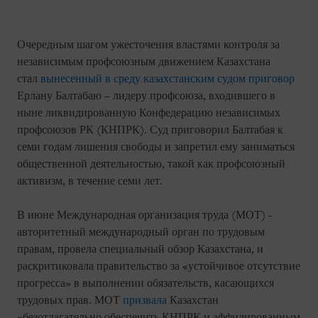
Очередным шагом ужесточения властями контроля за
независимым профсоюзным движением Казахстана
стал
вынесенный в среду казахстанским судом приговор
Ерлану Балтабаю – лидеру профсоюза, входившего в
ныне ликвидированную Конфедерацию независимых
профсоюзов РК (КНПРК). Суд приговорил Балтабая к
семи годам лишения свободы и запретил ему заниматься
общественной деятельностью, такой как профсоюзный
активизм, в течение семи лет.
В июне Международная организация труда (МОТ) -
авторитетный международный орган по трудовым
правам, провела специальный обзор Казахстана, и
раскритиковала правительство за «устойчивое отсутствие
прогресса» в выполнении обязательств, касающихся
трудовых прав. МОТ
призвала
Казахстан
«безотлагательно обеспечить КНПРК и аффилированным