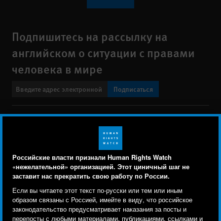
Подпишитесь на рассылку на
английском о ситуации с правами
человека в мире
Подписаться
BlueSky
X
Faceboo
YouTu
Ins
Свяжитесь с нами
Footer
Заявление о политике конфиденциальности
Карта сайта
Российские власти признали Human Rights Watch
menu
«нежелательной» организацией. Этот циничный шаг не
Text Version
заставит нас прекратить свою работу по России.
Human Rights Watch cookie preferences
Мы используем файлы cookie, технологии
Если вы читаете этот текст по-русски или тем или иным
© 2026 Human Rights Watch
отслеживания и сторонние аналитические
образом связаны с Россией, имейте в виду, что российское
законодательство предусматривает наказания за посты и
инструменты, чтобы лучше понять, кто посещает
Human Rights Watch
| 350 Fifth Avenue, 34th Floor | New York,
NY
перепосты с любыми материалами, публикациями, ссылками и