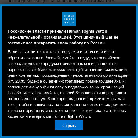
необходимо эмоциональное общение и внимание».
Хьюман Райтс Вотч установлено, что в ситуации
больших по составу групп детей детские центры оказания
специальных социальных услуг не обеспечивают
достаточного уровня индивидуального ухода и заботы.
Российские власти признали Human Rights Watch
«нежелательной» организацией. Этот циничный шаг не
заставит нас прекратить свою работу по России.
Принуждение старших заботиться о младших
Human Rights Watch cookie preferences
Мы используем файлы cookie, технологии
Если вы читаете этот текст по-русски или тем или иным
отслеживания и сторонние аналитические
образом связаны с Россией, имейте в виду, что российское
Дети из учреждений интернатного типа, а также молодые
законодательство предусматривает наказания за посты и
инструменты, чтобы лучше понять, кто посещает
люди, выросшие в таких учреждениях, рассказывали нам
перепосты с любыми материалами, публикациями, ссылками и
сайт, и улучшить ваш опыт взаимодействия с ним.
о случаях, когда их принуждают или принуждали
иным контентом, произведенным «нежелательной организацией»
(ст. 20.33 Кодекса об административных правонарушениях), и
Используя наш сайт, вы соглашаетесь с этим.
помогать воспитателям, выполняя такие функции, как
запрещает любую финансовую поддержку таких организаций.
кормление, смена подгузников, купание или одевание
Ознакомьтесь с нашей
политикой
Позаботьтесь, пожалуйста, о своей безопасности перед лицом
младших.
потенциального судебного преследования: примите меры для
конфиденциальности,
чтобы узнать, для чего
того, чтобы в ваших постах в социальных сетях не содержались
используются файлы cookie и как изменить ваши
такие материалы или ссылки на них — в том числе это теперь
Когда Айым жила в закрытом детском учреждении, ей
настройки.
касается и материалов Human Rights Watch.
«приходилось помогать ухаживать за другими детьми.
закрыть
Трудно было. На них грустно было смотреть. У одной
Другое
Принять
девочки трубка из живота. Тяжело».