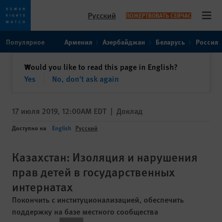
Русский
ПОЖЕРТВОВАТЬ СЕЙЧАС
Open
Skip
Skip
Популярное
Армения
Азербайджан
Беларусь
Россия
to
to
cookie
main
закрыть
Would you like to read this page in English?
✕
privacy
content
Yes
No, don't ask again
notice
17 июля 2019, 12:00AM EDT
|
Доклад
Доступно на
English
Русский
Казахстан: Изоляция и нарушения
прав детей в государственных
интернатах
Покончить с институционализацией, обеспечить
поддержку на базе местного сообщества