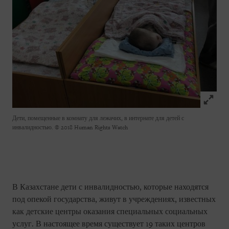
Click to
Дети, помещенные в комнату для лежачих, в интернате для детей с
инвалидностью.
© 2018 Human Rights Watch
В Казахстане дети с инвалидностью, которые находятся
под опекой государства, живут в учреждениях, известных
как детские центры оказания специальных социальных
услуг. В настоящее время существует 19 таких центров