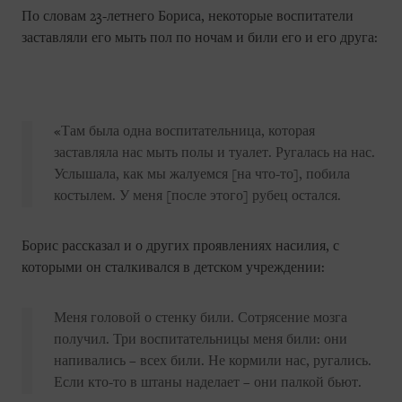
По словам 23-летнего Бориса, некоторые воспитатели
заставляли его мыть пол по ночам и били его и его друга:
«Там была одна воспитательница, которая
заставляла нас мыть полы и туалет. Ругалась на нас.
Услышала, как мы жалуемся [на что-то], побила
костылем. У меня [после этого] рубец остался.
Борис рассказал и о других проявлениях насилия, с
которыми он сталкивался в детском учреждении:
Меня головой о стенку били. Сотрясение мозга
получил. Три воспитательницы меня били: они
напивались – всех били. Не кормили нас, ругались.
Если кто-то в штаны наделает – они палкой бьют.