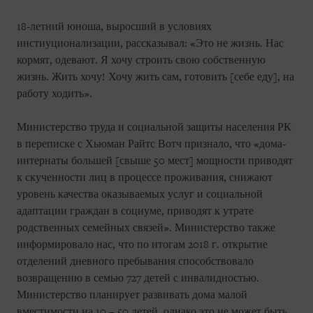
18-летний юноша, выросший в условиях
инстиуционализации, рассказывал: «Это не жизнь. Нас
кормят, одевают. Я хочу строить свою собственную
жизнь. Жить хочу! Хочу жить сам, готовить [себе еду], на
работу ходить».
Министерство труда и социальной защиты населения РК
в переписке с Хьюман Райтс Вотч признало, что «дома-
интернаты большей [свыше 50 мест] мощности приводят
к скученности лиц в процессе проживания, снижают
уровень качества оказываемых услуг и социальной
адаптации граждан в социуме, приводят к утрате
родственных семейных связей». Министерство также
информировало нас, что по итогам 2018 г. открытие
отделений дневного пребывания способствовало
возвращению в семью 727 детей с инвалидностью.
Министерство планирует развивать дома малой
вместимости на 10 – 50 детей, однако это не может быть