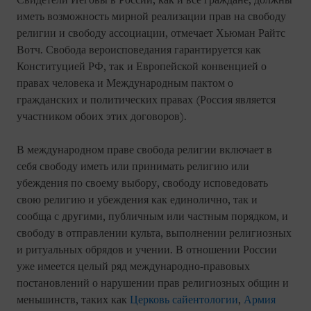
Свидетели Иеговы в России, как и все граждане, должны
иметь возможность мирной реализации прав на свободу
религии и свободу ассоциации, отмечает Хьюман Райтс
Вотч. Свобода вероисповедания гарантируется как
Конституцией РФ, так и Европейской конвенцией о
правах человека и Международным пактом о
гражданских и политических правах (Россия является
участником обоих этих договоров).
В международном праве свобода религии включает в
себя свободу иметь или принимать религию или
убеждения по своему выбору, свободу исповедовать
свою религию и убеждения как единолично, так и
сообща с другими, публичным или частным порядком, и
свободу в отправлении культа, выполнении религиозных
и ритуальных обрядов и учении. В отношении России
уже имеется целый ряд международно-правовых
постановлений о нарушении прав религиозных общин и
меньшинств, таких как
Церковь сайентологии
,
Армия