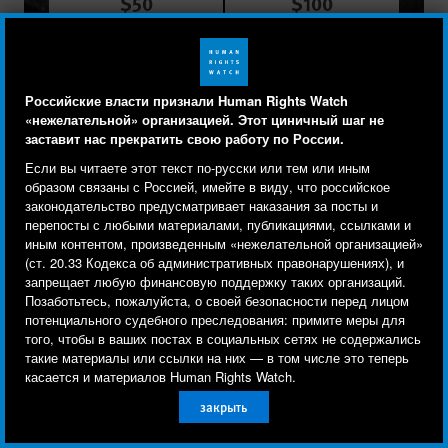
$50
$100
$250
$500
$1000
Other
Российские власти признали Human Rights Watch
«нежелательной» организацией. Этот циничный шаг не
ПОЖЕРТВОВАТЬ СЕЙЧАС
заставит нас прекратить свою работу по России.
Human Rights Watch cookie preferences
Мы используем файлы cookie, технологии
Если вы читаете этот текст по-русски или тем или иным
отслеживания и сторонние аналитические
образом связаны с Россией, имейте в виду, что российское
законодательство предусматривает наказания за посты и
инструменты, чтобы лучше понять, кто посещает
перепосты с любыми материалами, публикациями, ссылками и
Регион / Страна
сайт, и улучшить ваш опыт взаимодействия с ним.
иным контентом, произведенным «нежелательной организацией»
Европа и Центральная Азия
Россия
(ст. 20.33 Кодекса об административных правонарушениях), и
Используя наш сайт, вы соглашаетесь с этим.
запрещает любую финансовую поддержку таких организаций.
Ознакомьтесь с нашей
политикой
Тема
Свобода слова
Religious Freedom
Позаботьтесь, пожалуйста, о своей безопасности перед лицом
потенциального судебного преследования: примите меры для
конфиденциальности,
чтобы узнать, для чего
того, чтобы в ваших постах в социальных сетях не содержались
используются файлы cookie и как изменить ваши
ЧИТАТЬ ПОДРОБНЕЕ
такие материалы или ссылки на них — в том числе это теперь
настройки.
касается и материалов Human Rights Watch.
закрыть
11 апреля 2018
Другое
Новости
Принять
Россия: Свидетелю Иеговы