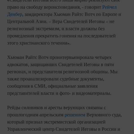
«Свидетели Иеговы всего лишь мирно реализуют свое
право на свободу вероисповедания, - говорит
Рейчел
Денбер
, замдиректора Хьюман Райтс Вотч по Европе и
Центральной Азии. – Вера Свидетелей Иеговы – не
религиозный экстремизм, и власти должны без
промедления прекратить гонения на последователей
этого христианского течения».
Хьюман Райтс Вотч проинтервьюировала четырех
адвокатов, защищавших Свидетелей Иеговы в пяти
регионах, и представителя религиозной общины. Мы
также проанализировали судебные документы,
сообщения в СМИ, официальные заявления
представителей власти и фото- и видеоматериалы.
Рейды силовиков и аресты верующих связаны с
прошлогодним апрельским
решением
Верховного суда,
который признал экстремистской организацией
Управленческий центр Свидетелей Иеговы в России и