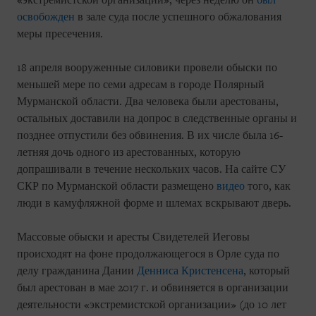
«экстремистской организации», через неделю он
был
освобожден
в зале суда после успешного обжалования
меры пресечения.
18 апреля вооруженные силовики провели обыски по
меньшей мере по семи адресам в городе Полярный
Мурманской области. Два человека были арестованы,
остальных доставили на допрос в следственные органы и
позднее отпустили без обвинения. В их числе была 16-
летняя дочь одного из арестованных, которую
допрашивали в течение нескольких часов. На сайте СУ
СКР по Мурманской области размещено
видео
того, как
люди в камуфляжной форме и шлемах вскрывают дверь.
Массовые обыски и аресты Свидетелей Иеговы
происходят на фоне продолжающегося в Орле суда по
делу гражданина Дании
Денниса Кристенсена
, который
был арестован в мае 2017 г. и обвиняется в организации
деятельности «экстремистской организации» (до 10 лет