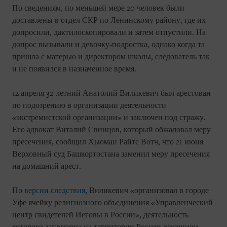
По сведениям, по меньшей мере 20 человек были
доставлены в отдел СКР по Ленинскому району, где их
допросили, дактилоскопировали и затем отпустили. На
допрос вызывали и девочку-подростка, однако когда та
пришла с матерью и директором школы, следователь так
и не появился в назначенное время.
12 апреля 32-летний Анатолий Виликевич был арестован
по подозрению в организации деятельности
«экстремистской организации» и заключен под стражу.
Его адвокат Виталий Свинцов, который обжаловал меру
пресечения, сообщил Хьюман Райтс Вотч, что 21 июня
Верховный суд Башкортостана заменил меру пресечения
на домашний арест.
По
версии следствия
, Виликевич «организовал в городе
Уфе ячейку религиозного объединения «Управленческий
центр свидетелей Иеговы в России», деятельность