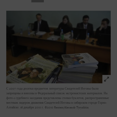
Click to
С 2007 года десятки предметов литературы Свидетелей Иеговы были
запрещены и внесены в Федеральный список экстремистских материалов. На
фото c судебного заседания представлены стопки буклетов, распространенные
местным лидером движения Свидетелей Иеговы в сибирском городе Горно-
Алтайске. 16 декабря 2010 г.
©2010 Reuters/Alexandr Tyryshkin