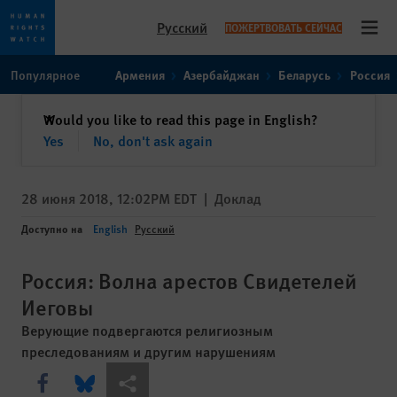
Русский
ПОЖЕРТВОВАТЬ СЕЙЧАС
Open
Skip
Skip
Популярное
Армения
Азербайджан
Беларусь
Россия
to
to
cookie
main
закрыть
Would you like to read this page in English?
✕
privacy
content
Yes
No, don't ask again
notice
28 июня 2018, 12:02PM EDT
|
Доклад
Доступно на
English
Русский
Россия: Волна арестов Свидетелей
Иеговы
Верующие подвергаются религиозным
преследованиям и другим нарушениям
Share this via Facebook
Share this via Bluesky
Share this via Поделиться