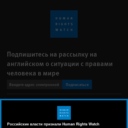
Подпишитесь на рассылку на
английском о ситуации с правами
человека в мире
Подписаться
BlueSky
X
Faceboo
YouTu
Ins
Свяжитесь с нами
Footer
Заявление о политике конфиденциальности
Карта сайта
Российские власти признали Human Rights Watch
menu