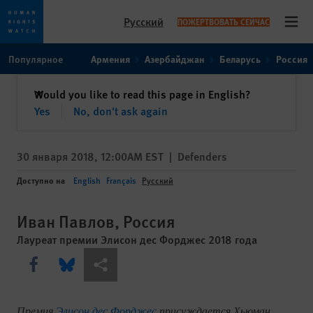
Русский
ПОЖЕРТВОВАТЬ СЕЙЧАС
Open
Skip
Skip
Популярное
Армения
Азербайджан
Беларусь
Россия
to
to
cookie
main
закрыть
Would you like to read this page in English?
✕
privacy
content
Yes
No, don't ask again
notice
30 января 2018, 12:00AM EST
|
Defenders
Доступно на
English
Français
Русский
Иван Павлов, Россия
Лауреат премии Элисон дес Форджес 2018 года
Share this via Facebook
Share this via Bluesky
Share this via Поделиться
Премия
Элисон дес Форджес
присуждается Хьюман