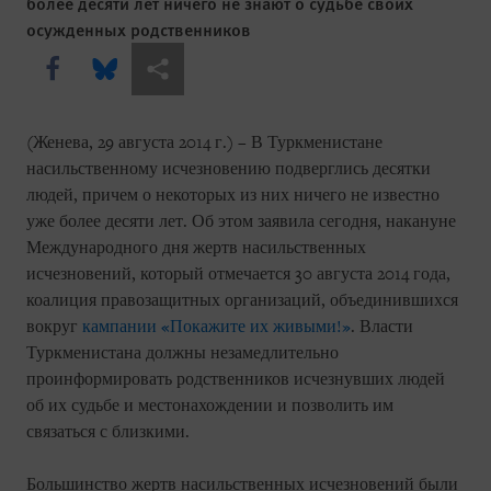
более десяти лет ничего не знают о судьбе своих
осужденных родственников
Share this via Facebook
Share this via Bluesky
Share this via Поделиться
(Женева, 29 августа 2014 г.) – В Туркменистане
насильственному исчезновению подверглись десятки
людей, причем о некоторых из них ничего не известно
уже более десяти лет. Об этом заявила сегодня, накануне
Международного дня жертв насильственных
исчезновений, который отмечается 30 августа 2014 года,
коалиция правозащитных организаций, объединившихся
вокруг
кампании «Покажите их живыми!»
. Власти
Туркменистана должны незамедлительно
проинформировать родственников исчезнувших людей
об их судьбе и местонахождении и позволить им
связаться с близкими.
Большинство жертв насильственных исчезновений были