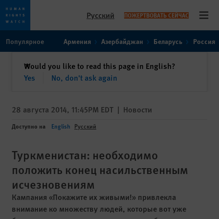
Русский
ПОЖЕРТВОВАТЬ СЕЙЧАС
Open
Skip
Skip
Популярное
Армения
Азербайджан
Беларусь
Россия
to
to
cookie
main
закрыть
Would you like to read this page in English?
✕
privacy
content
Yes
No, don't ask again
notice
28 августа 2014, 11:45PM EDT
|
Новости
Доступно на
English
Русский
Туркменистан: необходимо
положить конец насильственным
исчезновениям
Кампания «Покажите их живыми!» привлекла
внимание ко множеству людей, которые вот уже