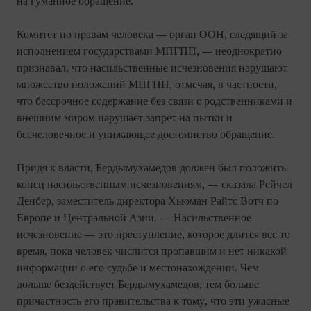
на гуманное обращение.
Комитет по правам человека — орган ООН, следящий за
исполнением государствами МПГПП, — неоднократно
признавал, что насильственные исчезновения нарушают
множество положений МПГПП, отмечая, в частности,
что бессрочное содержание без связи с родственниками и
внешним миром нарушает запрет на пытки и
бесчеловечное и унижающее достоинство обращение.
Придя к власти, Бердымухамедов должен был положить
конец насильственным исчезновениям, –– сказала Рейчел
Денбер, заместитель директора Хьюман Райтс Вотч по
Европе и Центральной Азии. –– Насильственное
исчезновение — это преступление, которое длится все то
время, пока человек числится пропавшим и нет никакой
информации о его судьбе и местонахождении. Чем
дольше бездействует Бердымухамедов, тем больше
причастность его правительства к тому, что эти ужасные