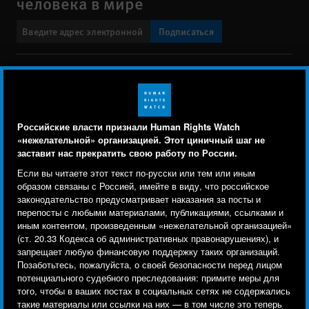
человека в мире
Подписаться
BlueSky
X
Faceboo
YouTu
Ins
Свяжитесь с нами
Footer
Заявление о политике конфиденциальности
Карта сайта
Российские власти признали Human Rights Watch
menu
«нежелательной» организацией. Этот циничный шаг не
Text Version
заставит нас прекратить свою работу по России.
Human Rights Watch cookie preferences
Мы используем файлы cookie, технологии
Если вы читаете этот текст по-русски или тем или иным
© 2026 Human Rights Watch
отслеживания и сторонние аналитические
образом связаны с Россией, имейте в виду, что российское
законодательство предусматривает наказания за посты и
инструменты, чтобы лучше понять, кто посещает
Human Rights Watch
| 350 Fifth Avenue, 34th Floor | New York,
NY
перепосты с любыми материалами, публикациями, ссылками и
сайт, и улучшить ваш опыт взаимодействия с ним.
10118-3299
USA
|
t
1.212.290.4700
иным контентом, произведенным «нежелательной организацией»
(ст. 20.33 Кодекса об административных правонарушениях), и
Используя наш сайт, вы соглашаетесь с этим.
Human Rights Watch
is a 501(C)(3) nonprofit registered in the US
запрещает любую финансовую поддержку таких организаций.
Ознакомьтесь с нашей
политикой
under EIN: 13-2875808
Позаботьтесь, пожалуйста, о своей безопасности перед лицом
потенциального судебного преследования: примите меры для
конфиденциальности,
чтобы узнать, для чего
того, чтобы в ваших постах в социальных сетях не содержались
используются файлы cookie и как изменить ваши
такие материалы или ссылки на них — в том числе это теперь