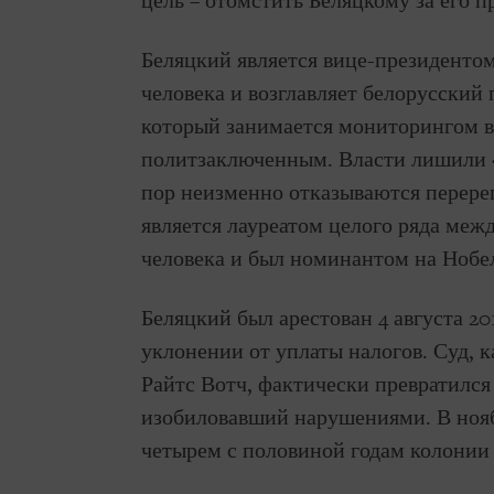
цель – отомстить Беляцкому за его 
Беляцкий является вице-президент
человека и возглавляет белорусский
который занимается мониторингом в
политзаключенным. Власти лишили «В
пор неизменно отказываются перере
является лауреатом целого ряда меж
человека и был номинантом на Ноб
Беляцкий был арестован 4 августа 20
уклонении от уплаты налогов. Суд, 
Райтс Вотч, фактически превратился
изобиловавший нарушениями. В нояб
четырем с половиной годам колонии 