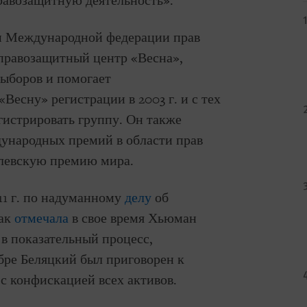
правозащитную деятельность».
ом Международной федерации прав
 правозащитный центр «Весна»,
ыборов и помогает
есну» регистрации в 2003 г. и с тех
гистрировать группу. Он также
дународных премий в области прав
елевскую премию мира.
11 г. по надуманному
делу
об
как
отмечала
в свое время Хьюман
 в показательный процесс,
ре Беляцкий был приговорен к
с конфискацией всех активов.