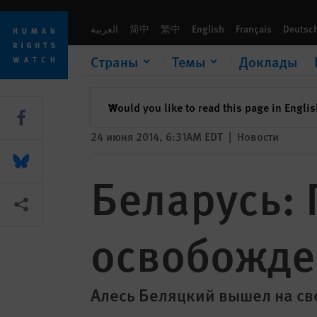
Skip
Skip
Беларусь: Правозащитник освобожден
to
to
العربية
简中
繁中
English
Français
Deutsc
cookie
main
privacy
content
Страны
Темы
Доклады
notice
закрыть
Would you like to read this page in Engli
✕
Share this via Facebook
24 июня 2014, 6:31AM EDT
|
Новости
Share this via Bluesky
Беларусь:
Share this via Поделиться
освобожде
Алесь Беляцкий вышел на сво