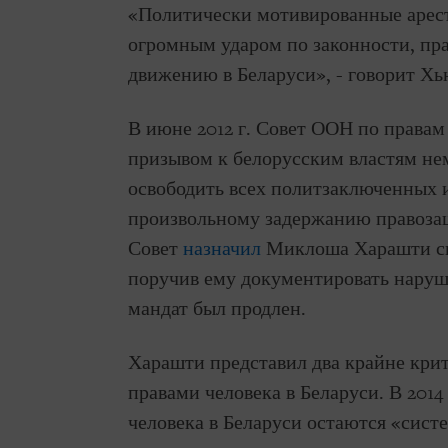
«Политически мотивированные арест
огромным ударом по законности, пр
движению в Беларуси», - говорит Х
В июне 2012 г. Совет ООН по правам
призывом к белорусским властям нем
освободить всех политзаключенных 
произвольному задержанию правоза
Совет
назначил
Миклоша Харашти сп
поручив ему документировать нарушен
мандат был продлен.
Харашти представил два крайне крит
правами человека в Беларуси. В 2014
человека в Беларуси остаются «сис