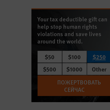
Your tax deductible gift can
help stop human rights
violations and save lives
around the world.
$50
$100
$250
$500
$1000
Other
ПОЖЕРТВОВАТЬ
СЕЙЧАС