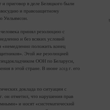
 и приговор в деле Беляцкого были
авосудию и правозащитному
ью Уильямсон.
 человека принял резолюцию с
едленно и без всяких условий
и «немедленно положить конец
щитников». Этой же резолюцией
ецдокладчиком ООН по Беларуси,
ия в этой стране. В июне 2013 г. его
ических доклада по ситуации с
 г. он отметил, что нарушения прав
темными» и носят «систематический