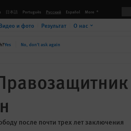
Пои
languages
h
日本語
Português
Русский
Español
More
Видео и фото
Результат
О нас
sh?
Yes
No, don't ask again
 Правозащитник
н
боду после почти трех лет заключения