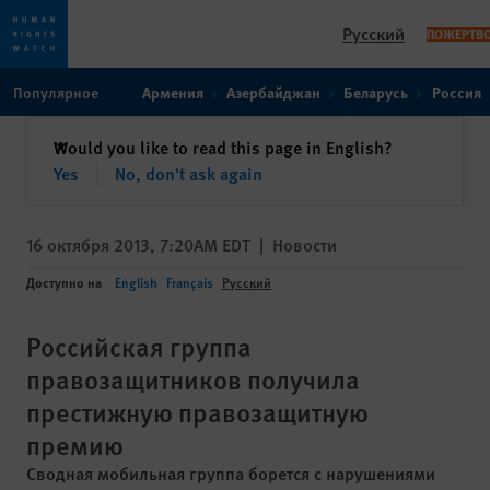
Русский
ПОЖЕРТВО
Skip
Skip
Популярное
Армения
Азербайджан
Беларусь
Россия
to
to
cookie
main
закрыть
Would you like to read this page in English?
✕
privacy
content
Yes
No, don't ask again
notice
16 октября 2013, 7:20AM EDT
|
Новости
Доступно на
English
Français
Русский
Российская группа
правозащитников получила
престижную правозащитную
премию
Сводная мобильная группа борется с нарушениями