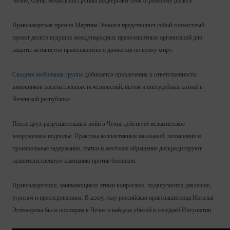
Чечне, члены мобильной группы подвергают себя огромному риску».
Правозащитная премия Мартина Энналса представляет собой совместный
проект десяти ведущих международных правозащитных организаций для
защиты активистов правозащитного движения по всему миру.
Сводная мобильная группа
добивается привлечения к ответственности
виновников насильственных исчезновений, пыток и внесудебных казней в
Чеченской республике.
После двух разрушительных войн в Чечне действует исламистское
вооруженное подполье. Практика коллективных наказаний, похищения и
произвольные задержания, пытки и жестокое обращение дискредитируют
правительственную кампанию против боевиков.
Правозащитники, занимающиеся этими вопросами, подвергаются давлению,
угрозам и преследованиям. В 2009 году российская правозащитница Наталья
Эстемирова была похищена в Чечне и найдена убитой в соседней Ингушетии.