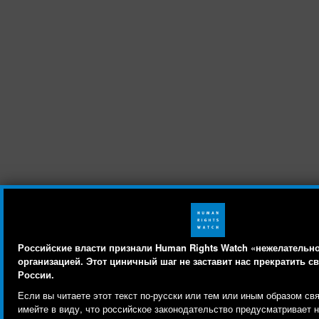
Российские власти признали Human Rights Watch «нежелательн
организацией. Этот циничный шаг не заставит нас прекратить с
России.
Human Rights Watch cookie preferences
Мы используем файлы cookie, технологии
Если вы читаете этот текст по-русски или тем или иным образом св
отслеживания и сторонние аналитические
имейте в виду, что российское законодательство предусматривает н