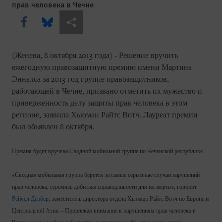
прав человека в Чечне
Share this via Facebook
Share this via Bluesky
Share this via Поделиться
(Женева, 8 октября 2013 года) - Решение вручить
ежегодную правозащитную премию имени Мартина
Энналса за 2013 год группе правозащитников,
работающей в Чечне, призвано отметить их мужество и
приверженность делу защиты прав человека в этом
регионе, заявила Хьюман Райтс Вотч. Лауреат премии
был обьявлен 8 октября.
Премия будет вручена Сводной мобильной группе по Чеченской республике.
«Сводная мобильная группа берется за самые серьезные случаи нарушений
прав человека, стремясь добиться справедливости для их жертв», говорит
Рейчел Денбер
, заместитель директора отдела Хьюман Райтс Вотч по Европе и
Центральной Азии. - Привлекая внимание к нарушениям прав человека в