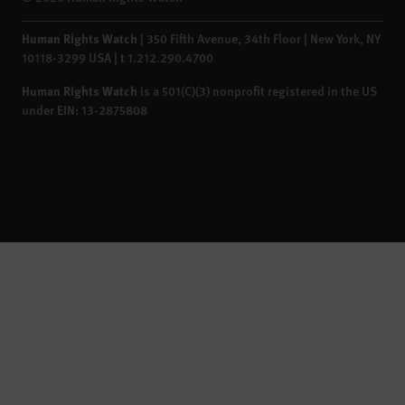
Human Rights Watch
| 350 Fifth Avenue, 34th Floor | New York,
NY
10118-3299
USA
|
t
1.212.290.4700
Human Rights Watch
is a 501(C)(3) nonprofit registered in the US
under EIN: 13-2875808