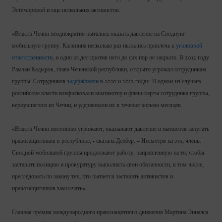
Эстемировой и еще нескольких активистов.
«Власти Чечни неоднократно пытались оказать давление на Сводную
мобильную группу. Каляпина несколько раз пытались привлечь к
уголовной
ответственности
, и одно из дел против него до сих пор не закрыто. В 2012 году
Рамзан Кадыров, глава Чеченской республики, открыто угрожал сотрудникам
группы. Сотрудников
задерживали
в 2010 и 2012 годах. В одном из случаев
российские власти конфисковали компьютер и флеш-карты сотрудника группы,
вернувшегося из Чечни, и удерживали их в течение восьми месяцев.
«Власти Чечни постоянно угрожают, оказывают давление и пытаются запугать
правозащитников в республике, - сказала Денбер. – Несмотря на это, члены
Сводной мобильной группы продолжают работу, направленную на то, чтобы
заставить полицию и прокуратуру выполнять свои обязанности, в том числе,
преследовать по закону тех, кто пытается заставить активистов и
правозащитников замолчать».
Главная премия международного правозащитного движения Мартина Энналса