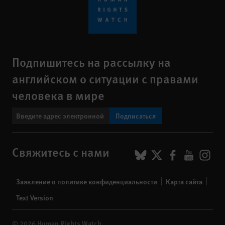
Подпишитесь на рассылку на
английском о ситуации с правами
человека в мире
Подписаться
BlueSky
X
Faceboo
YouTu
Ins
Свяжитесь с нами
Footer
Заявление о политике конфиденциальности
Карта сайта
menu
Text Version
© 2026 Human Rights Watch