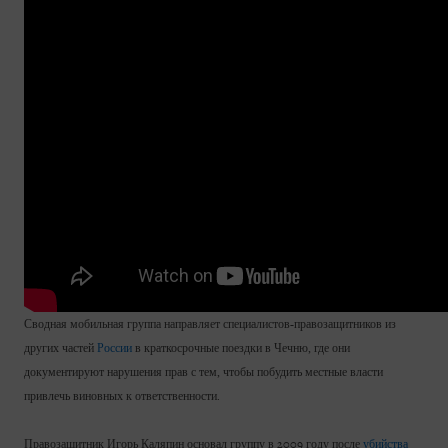
Сводная мобильная группа направляет специалистов-правозащитников из
других частей
России
в краткосрочные поездки в Чечню, где они
документируют нарушения прав с тем, чтобы побудить местные власти
привлечь виновных к ответственности.
Правозащитник Игорь Каляпин основал группу в 2009 году после
убийства