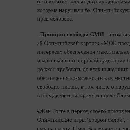
от принятия любых других дискрими
которые нарушали бы Олимпийскую 
прав человека.
·
Принцип свободы СМИ
– в том в
48 Олимпийской хартии: «МОК пред
интересах обеспечения максимальн
и максимально широкой аудитории 
должен требовать от всех нынешни
обеспечения возможности как местн
свободно писать, в том числе о нару
в преддверии, во время и после Оли
«Жак Рогге в период своего президе
Олимпийские игры ‘доброй силой’, 
ему на смену Томас Бах может превр