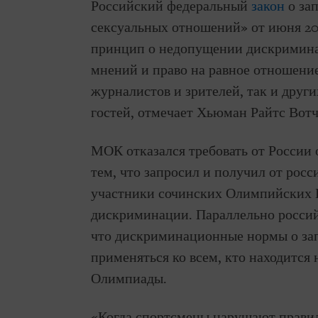
Российский федеральный
закон
о за
сексуальных отношений» от июня 20
принцип о недопущении дискримина
мнений и право на равное отношение
журналистов и зрителей, так и друг
гостей, отмечает Хьюман Райтс Вотч
МОК отказался требовать от России 
тем, что запросил и получил от росс
участники сочинских Олимпийских И
дискриминации. Параллельно россий
что дискриминационные нормы о зап
применяться ко всем, кто находится 
Олимпиады.
«Когда спортсмены нарушают прави