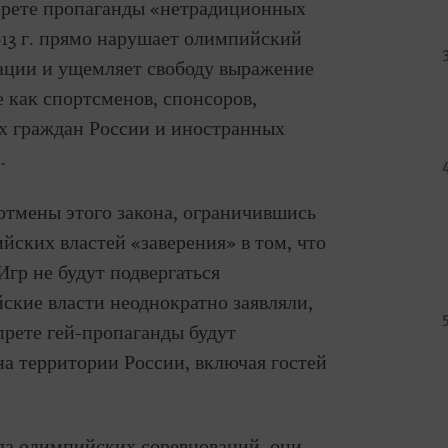
прете пропаганды «нетрадиционных
13 г. прямо нарушает олимпийский
ции и ущемляет свободу выражение
 как спортсменов, спонсоров,
их граждан России и иностранных
.
отмены этого закона, ограничившись
ийских властей «заверения» в том, что
гр не будут подвергаться
ские власти неоднократно заявляли,
рете гей-пропаганды будут
на территории России, включая гостей
ла олимпийских соревнований, они