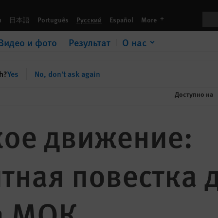
вого президента МОК
Пои
languages
h
日本語
Português
Русский
Español
More
Видео и фото
Результат
О нас
sh?
Yes
No, don't ask again
Доступно на
ое движение:
ная повестка д
а МОК