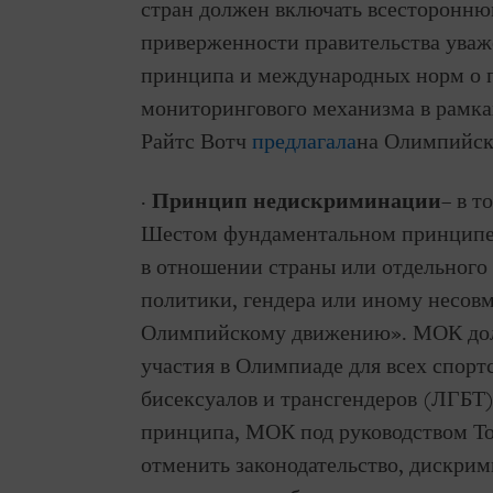
стран должен включать всесторонню
приверженности правительства уваж
принципа и международных норм о п
мониторингового механизма в рамк
Райтс Вотч
предлагала
на Олимпийско
·
Принцип недискриминации
– в т
Шестом фундаментальном принципе
в отношении страны или отдельного 
политики, гендера или иному несов
Олимпийскому движению». МОК дол
участия в Олимпиаде для всех спортс
бисексуалов и трансгендеров (ЛГБТ) 
принципа, МОК под руководством То
отменить законодательство, дискри