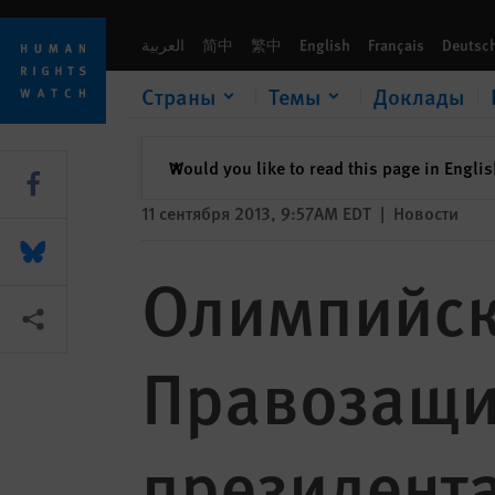
Skip
Skip
Олимпийское движение: Правозащитная повестка для но
to
to
العربية
简中
繁中
English
Français
Deutsc
cookie
main
privacy
content
Страны
Темы
Доклады
notice
закрыть
Would you like to read this page in Engli
✕
Share this via Facebook
11 сентября 2013, 9:57AM EDT
|
Новости
Share this via Bluesky
Олимпийск
Share this via Поделиться
Правозащит
президент