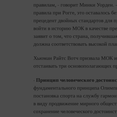
правилам, - говорит Минки Уорден. 
правила при Рогге, это оставалось б
прецедент двойных стандартов для 
войти в историю МОК в качестве пр
заявит о том, что страна, получивша
должна соответствовать высокой пл
Хьюман Райтс Вотч призвала МОК и е
отстаивать три основополагающих 
·
Принцип человеческого достоинс
фундаментального принципа Олимпи
постановка спорта на службу гармон
в виду продвижение мирного общест
сохранение человеческого достоинс