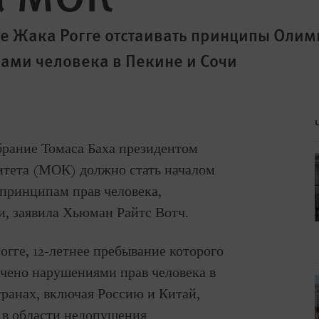
е Жака Рогге отстаивать принципы Олим
вами человека в Пекине и Сочи
збрание Томаса Баха президентом
тета (МОК) должно стать началом
 принципам прав человека,
, заявила Хьюман Райтс Вотч.
огге, 12-летнее пребывание которого
чено нарушениями прав человека в
анах, включая Россию и Китай,
 в области недопущения