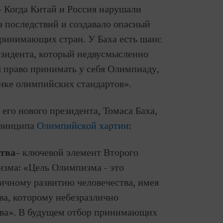
– Когда Китай и Россия нарушали
ез последствий и создавало опасный
принимающих стран. У Баха есть шанс
езидента, который недвусмысленно
я право принимать у себя Олимпиаду,
анке олимпийских стандартов».
го нового президента, Томаса Баха,
принципа
Олимпийской хартии
:
тва
– ключевой элемент Второго
зма: «Цель Олимпизма - это
ичному развитию человечества, имея
ва, которому небезразлично
тва». В будущем отбор принимающих