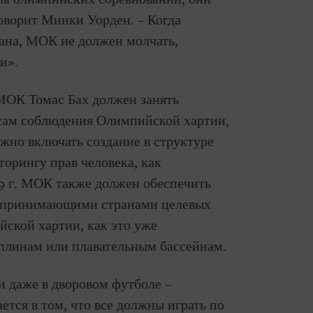
оворит Минки Уорден. – Когда
ана, МОК не должен молчать,
и».
 МОК Томас Бах должен занять
ам соблюдения Олимпийской хартии,
жно включать создание в структуре
орингу прав человека, как
9 г. МОК также должен обеспечить
м принимающими странами целевых
йской хартии, как это уже
плинам или плавательным бассейнам.
и даже в дворовом футболе –
тся в том, что все должны играть по