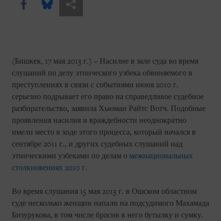
Share this via Facebook
Share this via Bluesky
Share this via Поделиться
(Бишкек, 17 мая 2013 г.) – Насилие в зале суда во время
слушаний по делу этнического узбека обвиняемого в
преступлениях в связи с событиями июня 2010 г.
серьезно подрывает его право на справедливое судебное
разбирательство, заявила Хьюман Райтс Вотч. Подобные
проявления насилия и враждебности неоднократно
имели место в ходе этого процесса, который начался в
сентябре 2011 г., и других судебных слушаний над
этническими узбеками по делам о
межнациональных
столкновениях 2010 г.
Во время слушания 15 мая 2013 г. в Ошском областном
суде несколько женщин напали на подсудимого Махамада
Бизурукова, в том числе бросив в него бутылку и сумку.