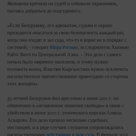
Женщины кричали на судей и избивали охранников,
пытаясь добраться до подсудимого.
«Если Бизурукову, его адвокатам, судьям и охране
приходится опасаться за свою безопасность каждый раз,
когда они входят в зал суда, что-то в корне не в порядке с
системой, - говорит
Мира Ритман
, исследователь Хьюман
Райтс Вотч по Центральной Азии. – Это дело с самого
начала было омрачено насилием, и этому нужно
положить конец. Властям Кыргызстана нужно исключить
насильственное препятствование правосудию со стороны
этих женщин».
35-летний Бизуруков был арестован в июне 2011 г. по
обвинению в «незаконном лишении свободы» в связи с
убийством в июне 2010 г. этнического киргиза Алмаза
Аскарова. Его дело прошло несколько судебных
инстанций, и в ряде случаев слушания сопровождались
насильственными
действиями в зале суда
. В феврале 2013