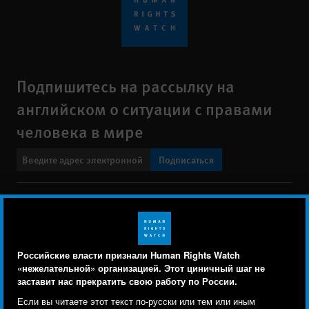
Подпишитесь на рассылку на
английском о ситуации с правами
человека в мире
Подписаться
BlueSky
X
Faceboo
YouTu
Ins
Свяжитесь с нами
Footer
Заявление о политике конфиденциальности
Карта сайта
Российские власти признали Human Rights Watch
menu
«нежелательной» организацией. Этот циничный шаг не
Text Version
заставит нас прекратить свою работу по России.
Human Rights Watch cookie preferences
Мы используем файлы cookie, технологии
Если вы читаете этот текст по-русски или тем или иным
© 2026 Human Rights Watch