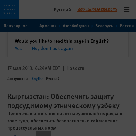
Русский
ПОЖЕРТВОВАТЬ СЕЙЧАС
Open
Skip
Skip
Популярное
Армения
Азербайджан
Беларусь
Россия
to
to
cookie
main
закрыть
Would you like to read this page in English?
✕
privacy
content
Yes
No, don't ask again
notice
17 мая 2013, 6:24AM EDT
|
Новости
Доступно на
English
Русский
Кыргызстан: Обеспечить защиту
подсудимому этническому узбеку
Привлечь к ответственности нарушителей порядка в
зале суда, обеспечить безопасность и соблюдение
процессуальных норм