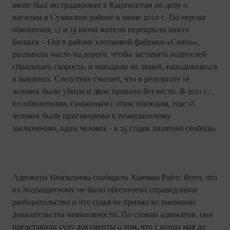
июне был экстрадирован в Кыргызстан по делу о
насилии в Сузакском районе в июне 2010 г. По версии
обвинения, 12 и 13 июня жители перекрыли шоссе
Бишкек – Ош в районе хлопковой фабрики «Санпа»,
разливали масло на дороге, чтобы заставить водителей
сбрасывать скорость, и нападали на людей, находившихся
в машинах. Следствие считает, что в результате 16
человек были убиты и двое пропали без вести. В 2011 г.
по обвинениям, связанным с этим эпизодом, еще 18
человек были приговорены к пожизненному
заключению, один человек - к 25 годам лишения свободы.
Адвокаты Ниязалиева сообщили Хьюман Райтс Вотч, что
их подзащитному не было обеспечено справедливое
разбирательство и что судья не принял во внимание
доказательства невиновности. По словам адвокатов, они
представили суду документы о том, что с конца мая до