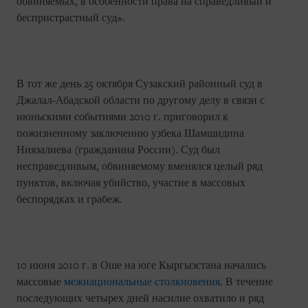
обвиняемых, в особенности права на справедливый и
беспристрастный суд».
В тот же день 25 октября Сузакский районный суд в
Джалал-Абадской области по другому делу в связи с
июньскими событиями 2010 г. приговорил к
пожизненному заключению узбека Шамшидина
Ниязалиева (гражданина России). Суд был
несправедливым, обвиняемому вменялся целый ряд
пунктов, включая убийство, участие в массовых
беспорядках и грабеж.
10 июня 2010 г. в Оше на юге Кыргызстана начались
массовые
межнациональные столкновения
. В течение
последующих четырех дней насилие охватило и ряд