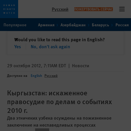
Русский
ПОЖЕРТВОВАТЬ СЕЙЧАС
Open
Skip
Skip
Популярное
Армения
Азербайджан
Беларусь
Россия
to
to
cookie
main
закрыть
Would you like to read this page in English?
✕
privacy
content
Yes
No, don't ask again
notice
29 октября 2012, 7:11AM EDT
|
Новости
Доступно на
English
Русский
Кыргызстан: искаженное
правосудие по делам о событиях
2010 г.
Два этничеких узбека осуждены на пожизненное
заключение на неспаведливых процессах