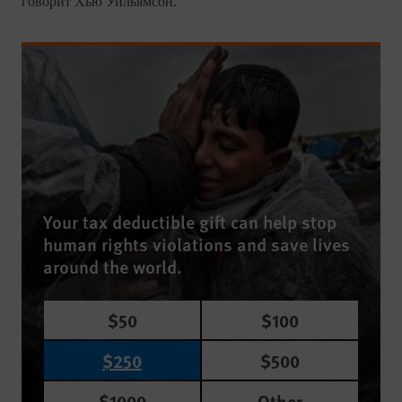
говорит Хью Уильямсон.
Your tax deductible gift can help stop
human rights violations and save lives
around the world.
$50
$100
$250
$500
$1000
Other