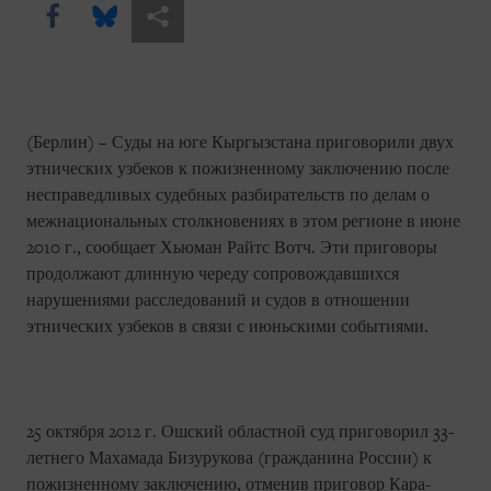
Share this via Facebook
Share this via Bluesky
Share this via Поделиться
(Берлин) – Суды на юге Кыргызстана приговорили двух
этнических узбеков к пожизненному заключению после
несправедливых судебных разбирательств по делам о
межнациональных столкновениях в этом регионе в июне
2010 г., сообщает Хьюман Райтс Вотч. Эти приговоры
продолжают длинную череду сопровождавшихся
нарушениями расследований и судов в отношении
этнических узбеков в связи с июньскими событиями.
25 октября 2012 г. Ошский областной суд приговорил 33-
летнего Махамада Бизурукова (гражданина России) к
пожизненному заключению, отменив приговор Кара-